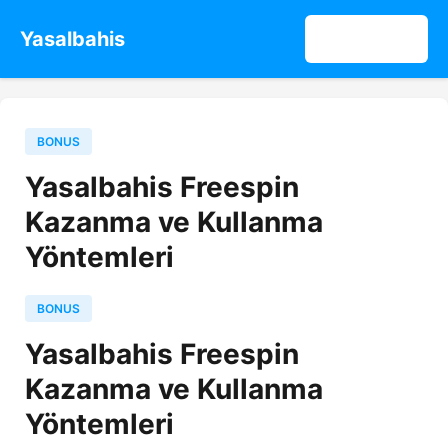
Yasalbahis
Giriş Yap
BONUS
Yasalbahis Freespin
Kazanma ve Kullanma
Yöntemleri
BONUS
Yasalbahis Freespin
Kazanma ve Kullanma
Yöntemleri