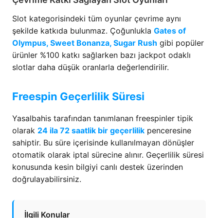
Slot kategorisindeki tüm oyunlar çevrime aynı
şekilde katkıda bulunmaz. Çoğunlukla
Gates of
Olympus, Sweet Bonanza, Sugar Rush
gibi popüler
ürünler %100 katkı sağlarken bazı jackpot odaklı
slotlar daha düşük oranlarla değerlendirilir.
Freespin Geçerlilik Süresi
Yasalbahis tarafından tanımlanan freespinler tipik
olarak
24 ila 72 saatlik bir geçerlilik
penceresine
sahiptir. Bu süre içerisinde kullanılmayan dönüşler
otomatik olarak iptal sürecine alınır. Geçerlilik süresi
konusunda kesin bilgiyi canlı destek üzerinden
doğrulayabilirsiniz.
İlgili Konular