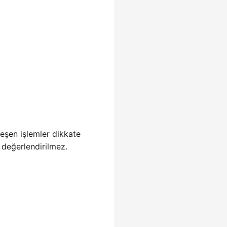
eşen işlemler dikkate
 değerlendirilmez.