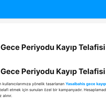
Gece Periyodu Kayıp Telafisi
Gece Periyodu Kayıp Telafisi
n kullanıcılarımıza yönelik tasarlanan
Yasalbahis gece kayı
ı telafi etmek için sunulan özel bir kampanyadır. Hesaplam
 alınır.