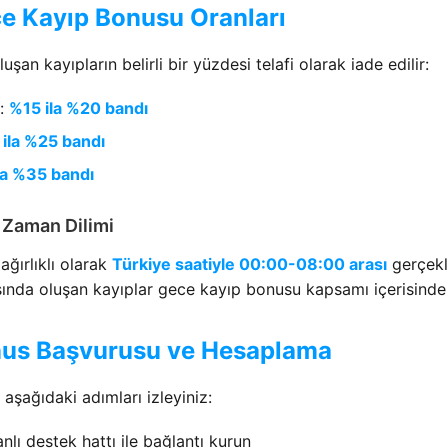
e Kayıp Bonusu Oranları
uşan kayıpların belirli bir yüzdesi telafi olarak iade edilir:
r:
%15 ila %20 bandı
ila %25 bandı
la %35 bandı
 Zaman Dilimi
ğırlıklı olarak
Türkiye saatiyle 00:00-08:00 arası
gerçekl
ışında oluşan kayıplar gece kayıp bonusu kapsamı içerisinde
nus Başvurusu ve Hesaplama
aşağıdaki adımları izleyiniz:
lı destek hattı ile bağlantı kurun