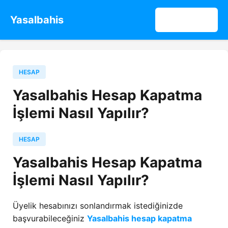
Yasalbahis
Giriş Yap
HESAP
Yasalbahis Hesap Kapatma
İşlemi Nasıl Yapılır?
HESAP
Yasalbahis Hesap Kapatma
İşlemi Nasıl Yapılır?
Üyelik hesabınızı sonlandırmak istediğinizde
başvurabileceğiniz
Yasalbahis hesap kapatma