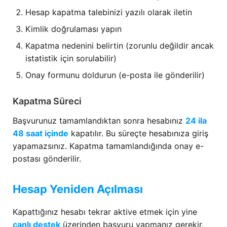
Hesap kapatma talebinizi yazılı olarak iletin
Kimlik doğrulaması yapın
Kapatma nedenini belirtin (zorunlu değildir ancak
istatistik için sorulabilir)
Onay formunu doldurun (e-posta ile gönderilir)
Kapatma Süreci
Başvurunuz tamamlandıktan sonra hesabınız
24 ila
48 saat içinde
kapatılır. Bu süreçte hesabınıza giriş
yapamazsınız. Kapatma tamamlandığında onay e-
postası gönderilir.
Hesap Yeniden Açılması
Kapattığınız hesabı tekrar aktive etmek için yine
canlı destek
üzerinden başvuru yapmanız gerekir.