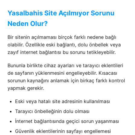
Yasalbahis Site Açılmıyor Sorunu
Neden Olur?
Bir sitenin açılmaması birçok farklı nedene bağlı
olabilir. Özellikle eski bağlantı, dolu önbellek veya
zayıf internet bağlantısı bu sorunu tetikleyebilir.
Bununla birlikte cihaz ayarları ve tarayıcı eklentileri
de sayfanın yüklenmesini engelleyebilir. Kısacası
sorunun kaynağını anlamak için birkaç farklı kontrol
yapmak gerekir.
Eski veya hatalı site adresinin kullanılması
Tarayıcı önbelleğinin dolu olması
İnternet bağlantısında geçici sorun yaşanması
Güvenlik eklentilerinin sayfayı engellemesi