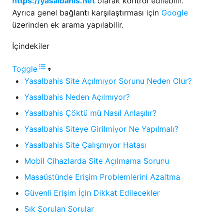
https://yasalbahis.net
olarak kontrol edilebilir.
Ayrıca genel bağlantı karşılaştırması için
Google
üzerinden ek arama yapılabilir.
İçindekiler
Toggle
Yasalbahis Site Açılmıyor Sorunu Neden Olur?
Yasalbahis Neden Açılmıyor?
Yasalbahis Çöktü mü Nasıl Anlaşılır?
Yasalbahis Siteye Girilmiyor Ne Yapılmalı?
Yasalbahis Site Çalışmıyor Hatası
Mobil Cihazlarda Site Açılmama Sorunu
Masaüstünde Erişim Problemlerini Azaltma
Güvenli Erişim İçin Dikkat Edilecekler
Sık Sorulan Sorular