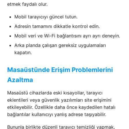
etmek faydalı olur.
Mobil tarayıcıyı güncel tutun.
Adresin tamamını dikkatle kontrol edin.
Mobil veri ve Wi-Fi bağlantısını ayrı ayrı deneyin.
Arka planda çalışan gereksiz uygulamaları
kapatın.
Masaüstünde Erişim Problemlerini
Azaltma
Masaüstü cihazlarda eski kısayollar, tarayıcı
eklentileri veya güvenlik yazılımları site erişimini
etkileyebilir. Özellikle daha önce kaydedilen hatalı
bağlantılar kullanıcıyı yanlış adrese taşıyabilir.
Bununla birlikte düzenli tarayıcı temizliği yapmak,