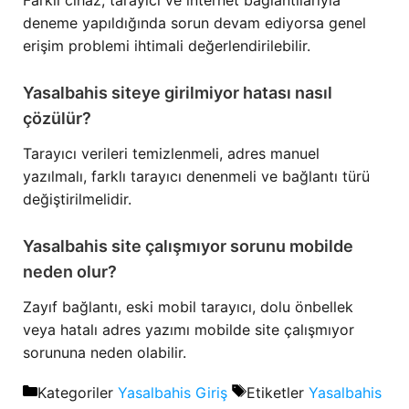
deneme yapıldığında sorun devam ediyorsa genel
erişim problemi ihtimali değerlendirilebilir.
Yasalbahis siteye girilmiyor hatası nasıl
çözülür?
Tarayıcı verileri temizlenmeli, adres manuel
yazılmalı, farklı tarayıcı denenmeli ve bağlantı türü
değiştirilmelidir.
Yasalbahis site çalışmıyor sorunu mobilde
neden olur?
Zayıf bağlantı, eski mobil tarayıcı, dolu önbellek
veya hatalı adres yazımı mobilde site çalışmıyor
sorununa neden olabilir.
Kategoriler
Yasalbahis Giriş
Etiketler
Yasalbahis