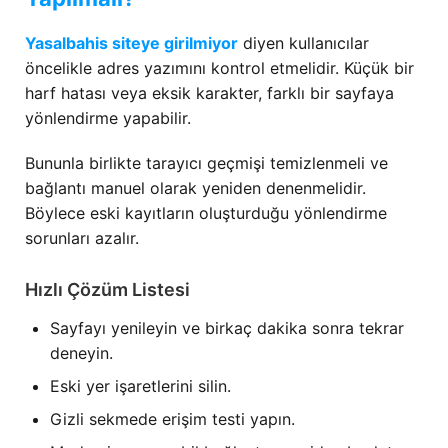
Yasalbahis siteye girilmiyor
diyen kullanıcılar
öncelikle adres yazımını kontrol etmelidir. Küçük bir
harf hatası veya eksik karakter, farklı bir sayfaya
yönlendirme yapabilir.
Bununla birlikte tarayıcı geçmişi temizlenmeli ve
bağlantı manuel olarak yeniden denenmelidir.
Böylece eski kayıtların oluşturduğu yönlendirme
sorunları azalır.
Hızlı Çözüm Listesi
Sayfayı yenileyin ve birkaç dakika sonra tekrar
deneyin.
Eski yer işaretlerini silin.
Gizli sekmede erişim testi yapın.