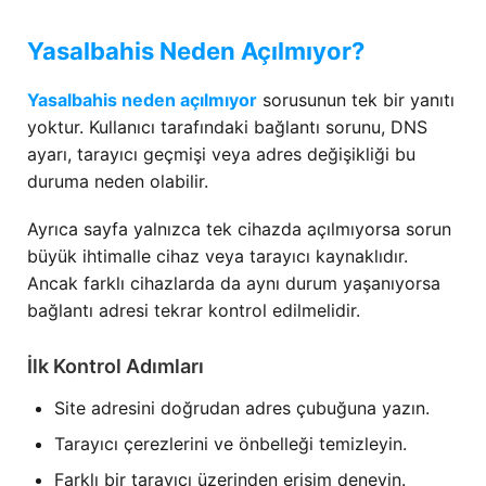
Yasalbahis Neden Açılmıyor?
Yasalbahis neden açılmıyor
sorusunun tek bir yanıtı
yoktur. Kullanıcı tarafındaki bağlantı sorunu, DNS
ayarı, tarayıcı geçmişi veya adres değişikliği bu
duruma neden olabilir.
Ayrıca sayfa yalnızca tek cihazda açılmıyorsa sorun
büyük ihtimalle cihaz veya tarayıcı kaynaklıdır.
Ancak farklı cihazlarda da aynı durum yaşanıyorsa
bağlantı adresi tekrar kontrol edilmelidir.
İlk Kontrol Adımları
Site adresini doğrudan adres çubuğuna yazın.
Tarayıcı çerezlerini ve önbelleği temizleyin.
Farklı bir tarayıcı üzerinden erişim deneyin.