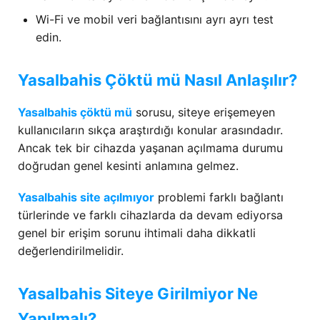
Wi-Fi ve mobil veri bağlantısını ayrı ayrı test
edin.
Yasalbahis Çöktü mü Nasıl Anlaşılır?
Yasalbahis çöktü mü
sorusu, siteye erişemeyen
kullanıcıların sıkça araştırdığı konular arasındadır.
Ancak tek bir cihazda yaşanan açılmama durumu
doğrudan genel kesinti anlamına gelmez.
Yasalbahis site açılmıyor
problemi farklı bağlantı
türlerinde ve farklı cihazlarda da devam ediyorsa
genel bir erişim sorunu ihtimali daha dikkatli
değerlendirilmelidir.
Yasalbahis Siteye Girilmiyor Ne
Yapılmalı?