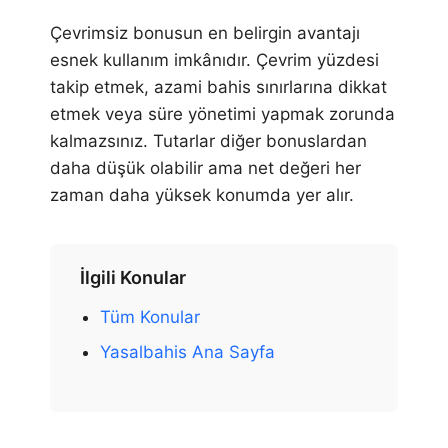
Çevrimsiz bonusun en belirgin avantajı
esnek kullanım imkânıdır. Çevrim yüzdesi
takip etmek, azami bahis sınırlarına dikkat
etmek veya süre yönetimi yapmak zorunda
kalmazsınız. Tutarlar diğer bonuslardan
daha düşük olabilir ama net değeri her
zaman daha yüksek konumda yer alır.
İlgili Konular
Tüm Konular
Yasalbahis Ana Sayfa