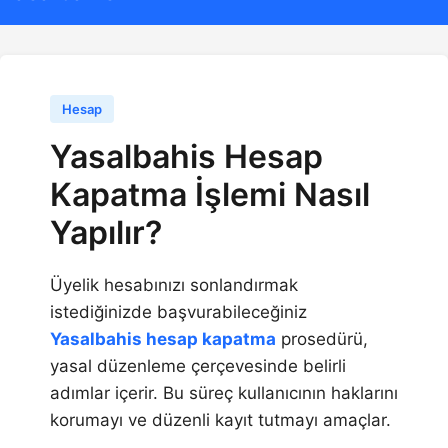
Hesap
Yasalbahis Hesap
Kapatma İşlemi Nasıl
Yapılır?
Üyelik hesabınızı sonlandırmak
istediğinizde başvurabileceğiniz
Yasalbahis hesap kapatma
prosedürü,
yasal düzenleme çerçevesinde belirli
adımlar içerir. Bu süreç kullanıcının haklarını
korumayı ve düzenli kayıt tutmayı amaçlar.