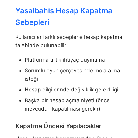
Yasalbahis Hesap Kapatma
Sebepleri
Kullanıcılar farklı sebeplerle hesap kapatma
talebinde bulunabilir:
Platforma artık ihtiyaç duymama
Sorumlu oyun çerçevesinde mola alma
isteği
Hesap bilgilerinde değişiklik gerekliliği
Başka bir hesap açma niyeti (önce
mevcudun kapatılması gerekir)
Kapatma Öncesi Yapılacaklar