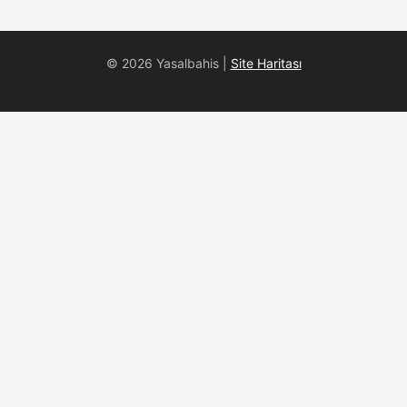
© 2026 Yasalbahis |
Site Haritası