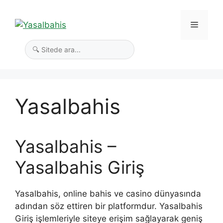
İçeriğe
atla
Menü
Yasalbahis
Yasalbahis –
Yasalbahis Giriş
Yasalbahis, online bahis ve casino dünyasında
adından söz ettiren bir platformdur. Yasalbahis
Giriş işlemleriyle siteye erişim sağlayarak geniş