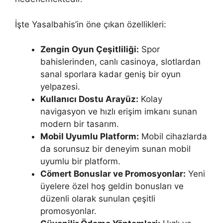
İşte Yasalbahis’in öne çıkan özellikleri:
Zengin Oyun Çeşitliliği:
Spor
bahislerinden, canlı casinoya, slotlardan
sanal sporlara kadar geniş bir oyun
yelpazesi.
Kullanıcı Dostu Arayüz:
Kolay
navigasyon ve hızlı erişim imkanı sunan
modern bir tasarım.
Mobil Uyumlu Platform:
Mobil cihazlarda
da sorunsuz bir deneyim sunan mobil
uyumlu bir platform.
Cömert Bonuslar ve Promosyonlar:
Yeni
üyelere özel hoş geldin bonusları ve
düzenli olarak sunulan çeşitli
promosyonlar.