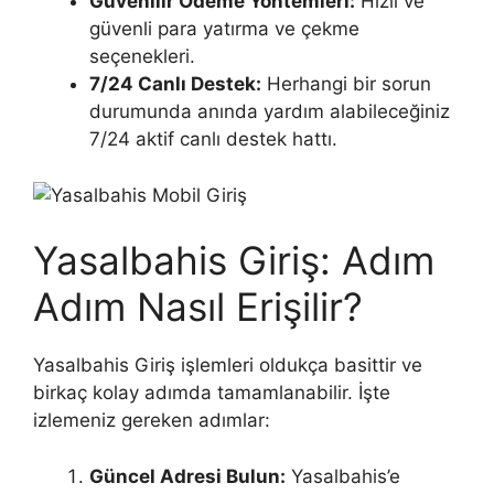
Güvenilir Ödeme Yöntemleri:
Hızlı ve
güvenli para yatırma ve çekme
seçenekleri.
7/24 Canlı Destek:
Herhangi bir sorun
durumunda anında yardım alabileceğiniz
7/24 aktif canlı destek hattı.
Yasalbahis Giriş: Adım
Adım Nasıl Erişilir?
Yasalbahis Giriş işlemleri oldukça basittir ve
birkaç kolay adımda tamamlanabilir. İşte
izlemeniz gereken adımlar:
Güncel Adresi Bulun:
Yasalbahis’e