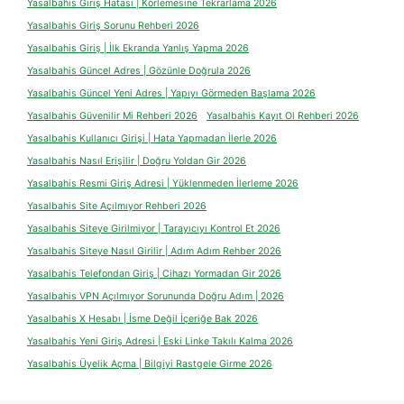
Yasalbahis Giriş Hatası | Körlemesine Tekrarlama 2026
Yasalbahis Giriş Sorunu Rehberi 2026
Yasalbahis Giriş | İlk Ekranda Yanlış Yapma 2026
Yasalbahis Güncel Adres | Gözünle Doğrula 2026
Yasalbahis Güncel Yeni Adres | Yapıyı Görmeden Başlama 2026
Yasalbahis Güvenilir Mi Rehberi 2026
Yasalbahis Kayıt Ol Rehberi 2026
Yasalbahis Kullanıcı Girişi | Hata Yapmadan İlerle 2026
Yasalbahis Nasıl Erişilir | Doğru Yoldan Gir 2026
Yasalbahis Resmi Giriş Adresi | Yüklenmeden İlerleme 2026
Yasalbahis Site Açılmıyor Rehberi 2026
Yasalbahis Siteye Girilmiyor | Tarayıcıyı Kontrol Et 2026
Yasalbahis Siteye Nasıl Girilir | Adım Adım Rehber 2026
Yasalbahis Telefondan Giriş | Cihazı Yormadan Gir 2026
Yasalbahis VPN Açılmıyor Sorununda Doğru Adım | 2026
Yasalbahis X Hesabı | İsme Değil İçeriğe Bak 2026
Yasalbahis Yeni Giriş Adresi | Eski Linke Takılı Kalma 2026
Yasalbahis Üyelik Açma | Bilgiyi Rastgele Girme 2026