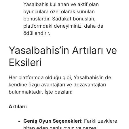
Yasalbahis kullanan ve aktif olan
oyunculara özel olarak sunulan
bonuslardır. Sadakat bonusları,
platformdaki deneyiminizi daha da
ödüllendirir.
Yasalbahis’in Artıları ve
Eksileri
Her platformda olduğu gibi, Yasalbahis’in de
kendine özgü avantajları ve dezavantajları
bulunmaktadır. İşte bazıları:
Artıları:
Geniş Oyun Seçenekleri:
Farklı zevklere
hitap eden geniş oyun yelpazesi.