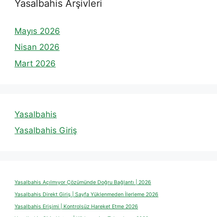
Yasalbahis Arşivleri
Mayıs 2026
Nisan 2026
Mart 2026
Yasalbahis
Yasalbahis Giriş
Yasalbahis Açılmıyor Çözümünde Doğru Bağlantı | 2026
Yasalbahis Direkt Giriş | Sayfa Yüklenmeden İlerleme 2026
Yasalbahis Erişimi | Kontrolsüz Hareket Etme 2026