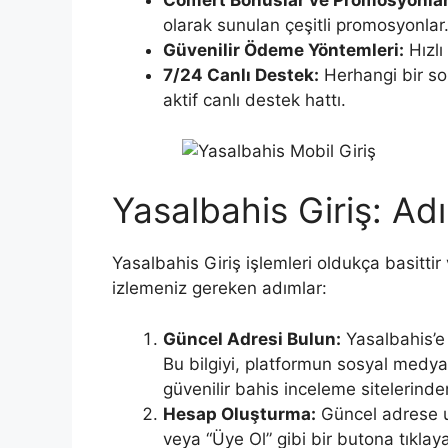
Cömert Bonuslar ve Promosyonlar
olarak sunulan çeşitli promosyonlar
Güvenilir Ödeme Yöntemleri:
Hızlı
7/24 Canlı Destek:
Herhangi bir so
aktif canlı destek hattı.
Yasalbahis Giriş: Adı
Yasalbahis Giriş işlemleri oldukça basitti
izlemeniz gereken adımlar:
Güncel Adresi Bulun:
Yasalbahis’e 
Bu bilgiyi, platformun sosyal medya
güvenilir bahis inceleme sitelerinden
Hesap Oluşturma:
Güncel adrese ul
veya “Üye Ol” gibi bir butona tıkla