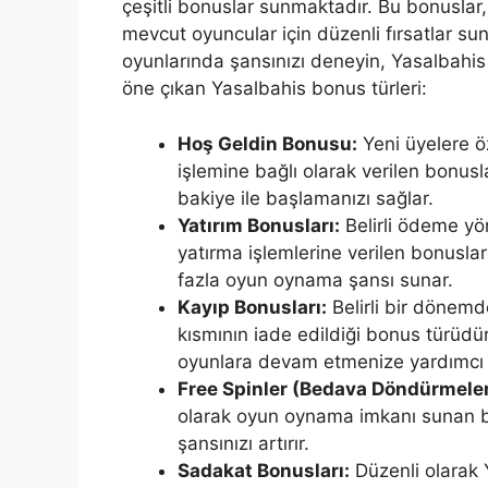
çeşitli bonuslar sunmaktadır. Bu bonuslar,
mevcut oyuncular için düzenli fırsatlar sun
oyunlarında şansınızı deneyin, Yasalbahis 
öne çıkan Yasalbahis bonus türleri:
Hoş Geldin Bonusu:
Yeni üyelere öz
işlemine bağlı olarak verilen bonus
bakiye ile başlamanızı sağlar.
Yatırım Bonusları:
Belirli ödeme yön
yatırma işlemlerine verilen bonuslar
fazla oyun oynama şansı sunar.
Kayıp Bonusları:
Belirli bir dönemd
kısmının iade edildiği bonus türüdür.
oyunlara devam etmenize yardımcı 
Free Spinler (Bedava Döndürmeler
olarak oyun oynama imkanı sunan bo
şansınızı artırır.
Sadakat Bonusları:
Düzenli olarak 