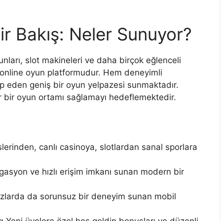
ir Bakış: Neler Sunuyor?
unları, slot makineleri ve daha birçok eğlenceli
ir online oyun platformudur. Hem deneyimli
p eden geniş bir oyun yelpazesi sunmaktadır.
ir bir oyun ortamı sağlamayı hedeflemektedir.
lerinden, canlı casinoya, slotlardan sanal sporlara
gasyon ve hızlı erişim imkanı sunan modern bir
zlarda da sorunsuz bir deneyim sunan mobil