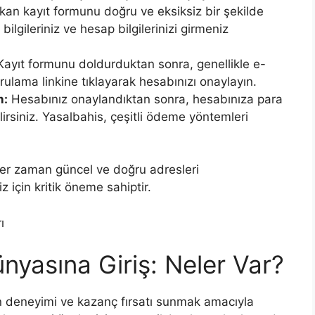
kan kayıt formunu doğru ve eksiksiz bir şekilde
m bilgileriniz ve hesap bilgilerinizi girmeniz
ayıt formunu doldurduktan sonra, genellikle e-
rulama linkine tıklayarak hesabınızı onaylayın.
n:
Hesabınız onaylandıktan sonra, hesabınıza para
rsiniz. Yasalbahis, çeşitli ödeme yöntemleri
her zaman güncel ve doğru adresleri
z için kritik öneme sahiptir.
nyasına Giriş: Neler Var?
un deneyimi ve kazanç fırsatı sunmak amacıyla