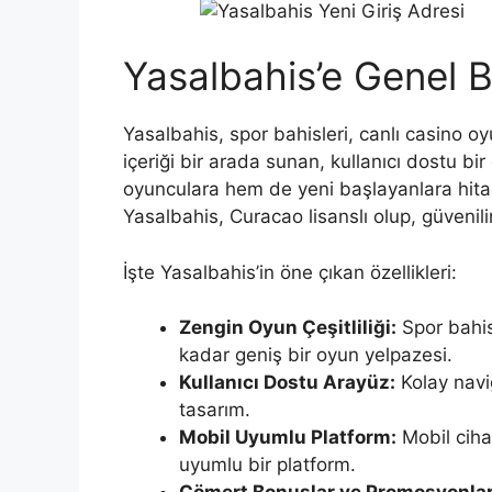
Yasalbahis’e Genel B
Yasalbahis, spor bahisleri, canlı casino oy
içeriği bir arada sunan, kullanıcı dostu b
oyunculara hem de yeni başlayanlara hita
Yasalbahis, Curacao lisanslı olup, güvenil
İşte Yasalbahis’in öne çıkan özellikleri:
Zengin Oyun Çeşitliliği:
Spor bahis
kadar geniş bir oyun yelpazesi.
Kullanıcı Dostu Arayüz:
Kolay navi
tasarım.
Mobil Uyumlu Platform:
Mobil ciha
uyumlu bir platform.