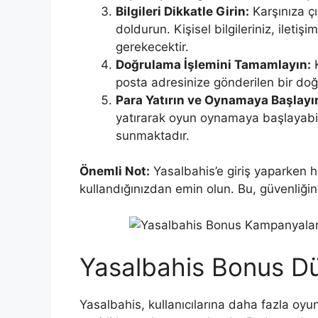
Bilgileri Dikkatle Girin:
Karşınıza çı
doldurun. Kişisel bilgileriniz, iletişi
gerekecektir.
Doğrulama İşlemini Tamamlayın:
K
posta adresinize gönderilen bir doğ
Para Yatırın ve Oynamaya Başlayı
yatırarak oyun oynamaya başlayabili
sunmaktadır.
Önemli Not:
Yasalbahis’e giriş yaparken 
kullandığınızdan emin olun. Bu, güvenliğini
Yasalbahis Bonus Dü
Yasalbahis, kullanıcılarına daha fazla oy