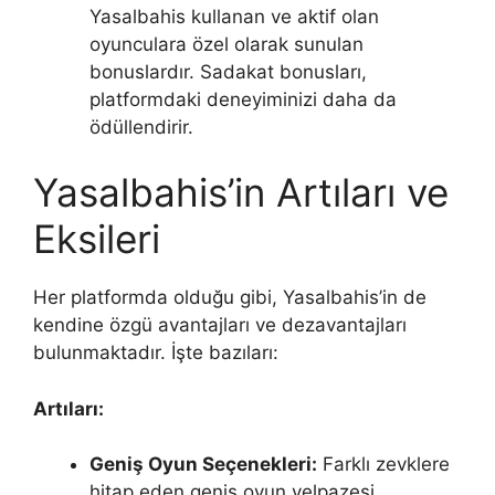
Yasalbahis kullanan ve aktif olan
oyunculara özel olarak sunulan
bonuslardır. Sadakat bonusları,
platformdaki deneyiminizi daha da
ödüllendirir.
Yasalbahis’in Artıları ve
Eksileri
Her platformda olduğu gibi, Yasalbahis’in de
kendine özgü avantajları ve dezavantajları
bulunmaktadır. İşte bazıları:
Artıları:
Geniş Oyun Seçenekleri:
Farklı zevklere
hitap eden geniş oyun yelpazesi.