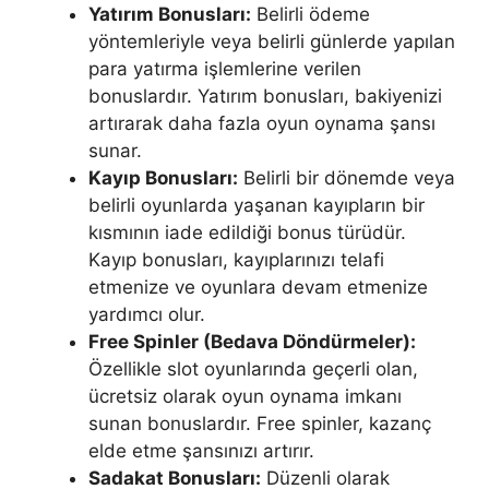
Yatırım Bonusları:
Belirli ödeme
yöntemleriyle veya belirli günlerde yapılan
para yatırma işlemlerine verilen
bonuslardır. Yatırım bonusları, bakiyenizi
artırarak daha fazla oyun oynama şansı
sunar.
Kayıp Bonusları:
Belirli bir dönemde veya
belirli oyunlarda yaşanan kayıpların bir
kısmının iade edildiği bonus türüdür.
Kayıp bonusları, kayıplarınızı telafi
etmenize ve oyunlara devam etmenize
yardımcı olur.
Free Spinler (Bedava Döndürmeler):
Özellikle slot oyunlarında geçerli olan,
ücretsiz olarak oyun oynama imkanı
sunan bonuslardır. Free spinler, kazanç
elde etme şansınızı artırır.
Sadakat Bonusları:
Düzenli olarak