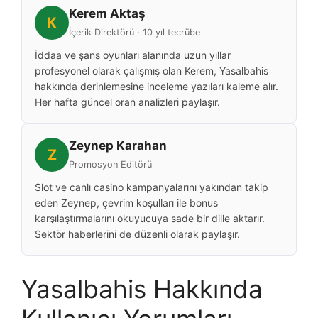
Kerem Aktaş
K
İçerik Direktörü · 10 yıl tecrübe
İddaa ve şans oyunları alanında uzun yıllar
profesyonel olarak çalışmış olan Kerem, Yasalbahis
hakkında derinlemesine inceleme yazıları kaleme alır.
Her hafta güncel oran analizleri paylaşır.
Zeynep Karahan
Z
Promosyon Editörü
Slot ve canlı casino kampanyalarını yakından takip
eden Zeynep, çevrim koşulları ile bonus
karşılaştırmalarını okuyucuya sade bir dille aktarır.
Sektör haberlerini de düzenli olarak paylaşır.
Yasalbahis Hakkında