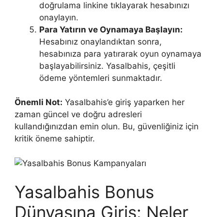
doğrulama linkine tıklayarak hesabınızı
onaylayın.
Para Yatırın ve Oynamaya Başlayın:
Hesabınız onaylandıktan sonra,
hesabınıza para yatırarak oyun oynamaya
başlayabilirsiniz. Yasalbahis, çeşitli
ödeme yöntemleri sunmaktadır.
Önemli Not:
Yasalbahis’e giriş yaparken her
zaman güncel ve doğru adresleri
kullandığınızdan emin olun. Bu, güvenliğiniz için
kritik öneme sahiptir.
Yasalbahis Bonus
Dünyasına Giriş: Neler