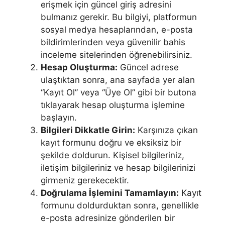
erişmek için güncel giriş adresini
bulmanız gerekir. Bu bilgiyi, platformun
sosyal medya hesaplarından, e-posta
bildirimlerinden veya güvenilir bahis
inceleme sitelerinden öğrenebilirsiniz.
Hesap Oluşturma:
Güncel adrese
ulaştıktan sonra, ana sayfada yer alan
“Kayıt Ol” veya “Üye Ol” gibi bir butona
tıklayarak hesap oluşturma işlemine
başlayın.
Bilgileri Dikkatle Girin:
Karşınıza çıkan
kayıt formunu doğru ve eksiksiz bir
şekilde doldurun. Kişisel bilgileriniz,
iletişim bilgileriniz ve hesap bilgilerinizi
girmeniz gerekecektir.
Doğrulama İşlemini Tamamlayın:
Kayıt
formunu doldurduktan sonra, genellikle
e-posta adresinize gönderilen bir