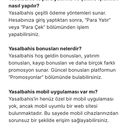
nasıl yapılır?
Yasalbahis çeşitli ödeme yöntemleri sunar.
Hesabınıza giriş yaptıktan sonra, “Para Yatır”
veya “Para Çek” bölümünden işlem
yapabilirsiniz.
Yasalbahis bonusları nelerdir?
Yasalbahis hoş geldin bonusları, yatırım
bonusları, kayıp bonusları ve daha birçok farklı
promosyon sunar. Güncel bonusları platformun
“Promosyonlar” bölümünde bulabilirsiniz.
Yasalbahis mobil uygulaması var mı?
Yasalbahis’in henüz özel bir mobil uygulaması
yok, ancak mobil uyumlu bir web sitesi
bulunmaktadır. Bu sayede mobil cihazlarınızdan
sorunsuz bir şekilde erişim sağlayabilirsiniz.