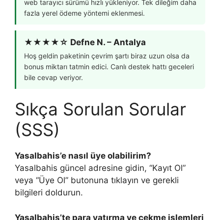
web tarayıcı sürümü hızlı yükleniyor. Tek dileğim daha
fazla yerel ödeme yöntemi eklenmesi.
★★★★☆ Defne N. – Antalya
Hoş geldin paketinin çevrim şartı biraz uzun olsa da
bonus miktarı tatmin edici. Canlı destek hattı geceleri
bile cevap veriyor.
Sıkça Sorulan Sorular
(SSS)
Yasalbahis’e nasıl üye olabilirim?
Yasalbahis güncel adresine gidin, “Kayıt Ol”
veya “Üye Ol” butonuna tıklayın ve gerekli
bilgileri doldurun.
Yasalbahis’te para yatırma ve çekme işlemleri