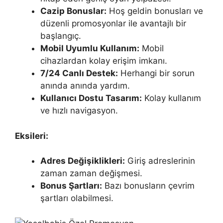
Cazip Bonuslar:
Hoş geldin bonusları ve
düzenli promosyonlar ile avantajlı bir
başlangıç.
Mobil Uyumlu Kullanım:
Mobil
cihazlardan kolay erişim imkanı.
7/24 Canlı Destek:
Herhangi bir sorun
anında anında yardım.
Kullanıcı Dostu Tasarım:
Kolay kullanım
ve hızlı navigasyon.
Eksileri:
Adres Değişiklikleri:
Giriş adreslerinin
zaman zaman değişmesi.
Bonus Şartları:
Bazı bonusların çevrim
şartları olabilmesi.