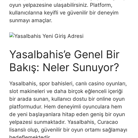
oyun yelpazesine ulaşabilirsiniz. Platform,
kullanıcılarına keyifli ve güvenilir bir deneyim
sunmayı amaçlar.
Yasalbahis’e Genel Bir
Bakış: Neler Sunuyor?
Yasalbahis, spor bahisleri, canlı casino oyunları,
slot makineleri ve daha birçok eğlenceli içeriği
bir arada sunan, kullanıcı dostu bir online oyun
platformudur. Hem deneyimli oyunculara hem
de yeni başlayanlara hitap eden geniş bir oyun
yelpazesi sunmaktadır. Yasalbahis, Curacao
lisanslı olup, güvenilir bir oyun ortamı sağlamayı
hedeflemektedir.