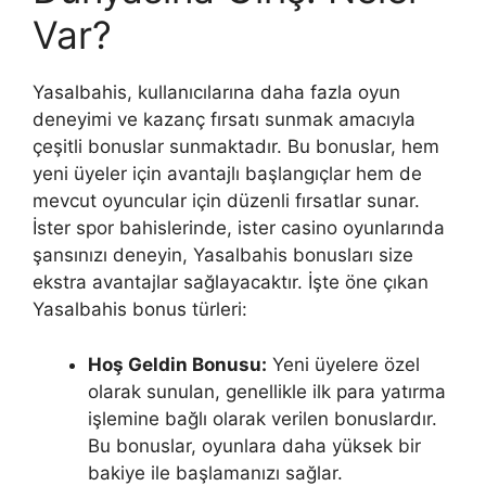
Var?
Yasalbahis, kullanıcılarına daha fazla oyun
deneyimi ve kazanç fırsatı sunmak amacıyla
çeşitli bonuslar sunmaktadır. Bu bonuslar, hem
yeni üyeler için avantajlı başlangıçlar hem de
mevcut oyuncular için düzenli fırsatlar sunar.
İster spor bahislerinde, ister casino oyunlarında
şansınızı deneyin, Yasalbahis bonusları size
ekstra avantajlar sağlayacaktır. İşte öne çıkan
Yasalbahis bonus türleri:
Hoş Geldin Bonusu:
Yeni üyelere özel
olarak sunulan, genellikle ilk para yatırma
işlemine bağlı olarak verilen bonuslardır.
Bu bonuslar, oyunlara daha yüksek bir
bakiye ile başlamanızı sağlar.