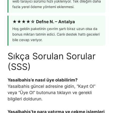
web tarayıcı sürümü hızlı yükleniyor. Tek dileğim daha
fazla yerel ödeme yöntemi eklenmesi.
★★★★☆ Defne N. – Antalya
Hoş geldin paketinin çevrim şartı biraz uzun olsa da
bonus miktarı tatmin edici. Canlı destek hattı geceleri
bile cevap veriyor.
Sıkça Sorulan Sorular
(SSS)
Yasalbahis’e nasıl üye olabilirim?
Yasalbahis güncel adresine gidin, “Kayıt Ol”
veya “Üye Ol” butonuna tıklayın ve gerekli
bilgileri doldurun.
Yasalbahis’te para yatırma ve çekme işlemleri