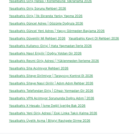
Yasalbahis Giriş Hatası | Körlemesine Tekrarlama 2026
Yasalbahis Giriş Sorunu Rehberi 2026
Yasalbahis Giriş | İlk Ekranda Yanlış Yapma 2026
Yasalbahis Güncel Adres | Gözünle Doğrula 2026
Yasalbahis Güncel Yeni Adres | Yapıyı Görmeden Başlama 2026
Yasalbahis Güvenilir Mi Rehberi 2026
Yasalbahis Kayıt Ol Rehberi 2026
Yasalbahis Kullanıcı Girişi | Hata Yapmadan İlerle 2026
Yasalbahis Nasıl Erişilir | Doğru Yoldan Gir 2026
Yasalbahis Resmi Giriş Adresi | Yüklenmeden İlerleme 2026
Yasalbahis Site Açılmıyor Rehberi 2026
Yasalbahis Siteye Girilmiyor | Tarayıcıyı Kontrol Et 2026
Yasalbahis Siteye Nasıl Girilir | Adım Adım Rehber 2026
Yasalbahis Telefondan Giriş | Cihazı Yormadan Gir 2026
Yasalbahis VPN Açılmıyor Sorununda Doğru Adım | 2026
Yasalbahis X Hesabı | İsme Değil İçeriğe Bak 2026
Yasalbahis Yeni Giriş Adresi | Eski Linke Takılı Kalma 2026
Yasalbahis Üyelik Açma | Bilgiyi Rastgele Girme 2026