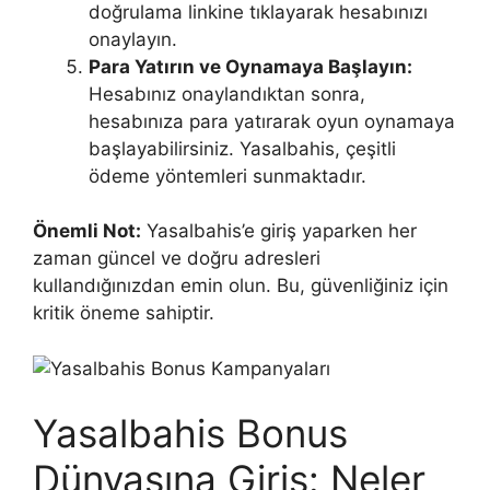
doğrulama linkine tıklayarak hesabınızı
onaylayın.
Para Yatırın ve Oynamaya Başlayın:
Hesabınız onaylandıktan sonra,
hesabınıza para yatırarak oyun oynamaya
başlayabilirsiniz. Yasalbahis, çeşitli
ödeme yöntemleri sunmaktadır.
Önemli Not:
Yasalbahis’e giriş yaparken her
zaman güncel ve doğru adresleri
kullandığınızdan emin olun. Bu, güvenliğiniz için
kritik öneme sahiptir.
Yasalbahis Bonus
Dünyasına Giriş: Neler