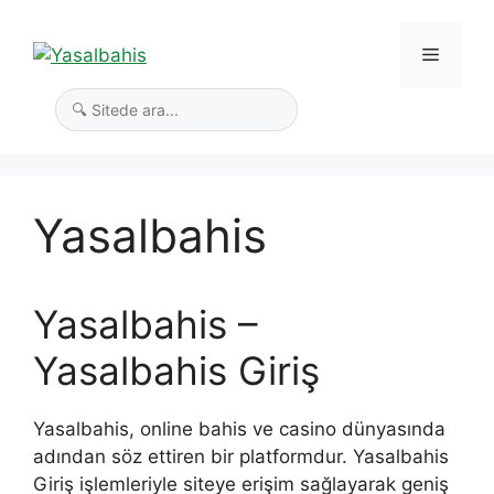
İçeriğe
atla
Menü
Yasalbahis
Yasalbahis –
Yasalbahis Giriş
Yasalbahis, online bahis ve casino dünyasında
adından söz ettiren bir platformdur. Yasalbahis
Giriş işlemleriyle siteye erişim sağlayarak geniş