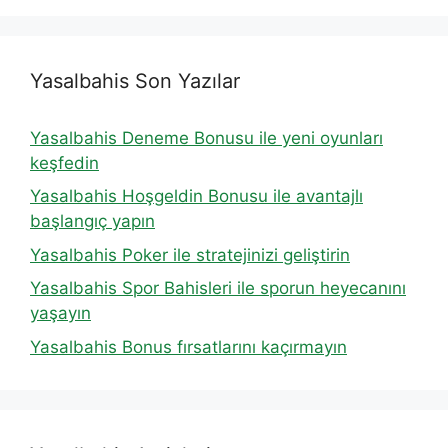
Yasalbahis Son Yazılar
Yasalbahis Deneme Bonusu ile yeni oyunları
keşfedin
Yasalbahis Hoşgeldin Bonusu ile avantajlı
başlangıç yapın
Yasalbahis Poker ile stratejinizi geliştirin
Yasalbahis Spor Bahisleri ile sporun heyecanını
yaşayın
Yasalbahis Bonus fırsatlarını kaçırmayın