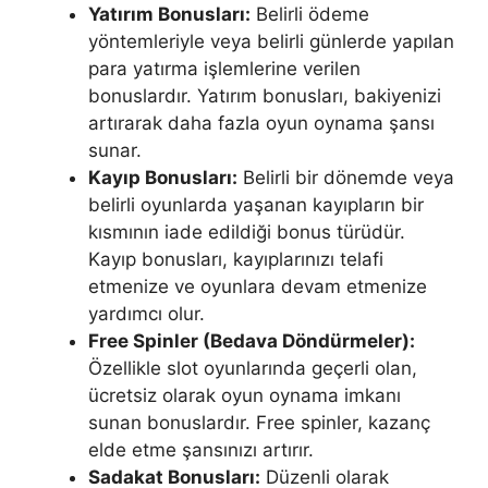
Yatırım Bonusları:
Belirli ödeme
yöntemleriyle veya belirli günlerde yapılan
para yatırma işlemlerine verilen
bonuslardır. Yatırım bonusları, bakiyenizi
artırarak daha fazla oyun oynama şansı
sunar.
Kayıp Bonusları:
Belirli bir dönemde veya
belirli oyunlarda yaşanan kayıpların bir
kısmının iade edildiği bonus türüdür.
Kayıp bonusları, kayıplarınızı telafi
etmenize ve oyunlara devam etmenize
yardımcı olur.
Free Spinler (Bedava Döndürmeler):
Özellikle slot oyunlarında geçerli olan,
ücretsiz olarak oyun oynama imkanı
sunan bonuslardır. Free spinler, kazanç
elde etme şansınızı artırır.
Sadakat Bonusları:
Düzenli olarak