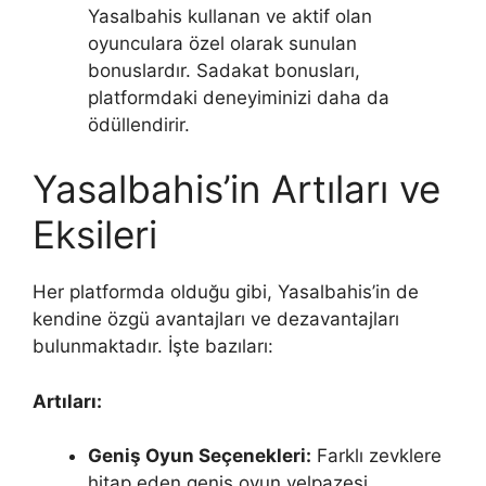
Yasalbahis kullanan ve aktif olan
oyunculara özel olarak sunulan
bonuslardır. Sadakat bonusları,
platformdaki deneyiminizi daha da
ödüllendirir.
Yasalbahis’in Artıları ve
Eksileri
Her platformda olduğu gibi, Yasalbahis’in de
kendine özgü avantajları ve dezavantajları
bulunmaktadır. İşte bazıları:
Artıları:
Geniş Oyun Seçenekleri:
Farklı zevklere
hitap eden geniş oyun yelpazesi.