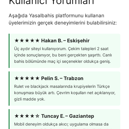
Kullanıcı Yorumları
Aşağıda Yasalbahis platformunu kullanan
üyelerimizin gerçek deneyimlerini bulabilirsiniz:
★★★★★ Hakan B. – Eskişehir
Üç aydır siteyi kullanıyorum. Çekim talepleri 2 saat
içinde sonuçlanıyor, bu beni gerçekten şaşırttı. Canlı
bahis bölümünde maç içi seçenekler oldukça geniş.
★★★★★ Pelin S. – Trabzon
Rulet ve blackjack masalarında krupiyelerin Türkçe
konuşması büyük artı. Çevrim koşulları net açıklanıyor,
gizli madde yok.
★★★★☆ Tuncay E. – Gaziantep
Mobil deneyim oldukça akıcı; uygulama olmasa da