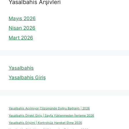
Yasalbahis Arşivleri
Mayıs 2026
Nisan 2026
Mart 2026
Yasalbahis
Yasalbahis Giriş
Yasalbahis Açılmıyor Çözümünde Doğru Bağlantı | 2026
Yasalbahis Direkt Giriş | Sayfa Yüklenmeden İlerleme 2026
Yasalbahis Erişimi | Kontrolsüz Hareket Etme 2026