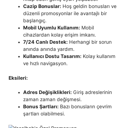
Cazip Bonuslar:
Hoş geldin bonusları ve
düzenli promosyonlar ile avantajlı bir
başlangıç.
Mobil Uyumlu Kullanım:
Mobil
cihazlardan kolay erişim imkanı.
7/24 Canlı Destek:
Herhangi bir sorun
anında anında yardım.
Kullanıcı Dostu Tasarım:
Kolay kullanım
ve hızlı navigasyon.
Eksileri:
Adres Değişiklikleri:
Giriş adreslerinin
zaman zaman değişmesi.
Bonus Şartları:
Bazı bonusların çevrim
şartları olabilmesi.