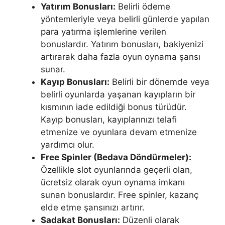
Yatırım Bonusları:
Belirli ödeme
yöntemleriyle veya belirli günlerde yapılan
para yatırma işlemlerine verilen
bonuslardır. Yatırım bonusları, bakiyenizi
artırarak daha fazla oyun oynama şansı
sunar.
Kayıp Bonusları:
Belirli bir dönemde veya
belirli oyunlarda yaşanan kayıpların bir
kısmının iade edildiği bonus türüdür.
Kayıp bonusları, kayıplarınızı telafi
etmenize ve oyunlara devam etmenize
yardımcı olur.
Free Spinler (Bedava Döndürmeler):
Özellikle slot oyunlarında geçerli olan,
ücretsiz olarak oyun oynama imkanı
sunan bonuslardır. Free spinler, kazanç
elde etme şansınızı artırır.
Sadakat Bonusları:
Düzenli olarak