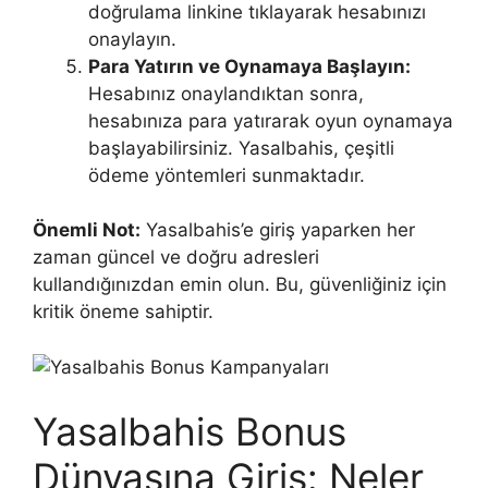
doğrulama linkine tıklayarak hesabınızı
onaylayın.
Para Yatırın ve Oynamaya Başlayın:
Hesabınız onaylandıktan sonra,
hesabınıza para yatırarak oyun oynamaya
başlayabilirsiniz. Yasalbahis, çeşitli
ödeme yöntemleri sunmaktadır.
Önemli Not:
Yasalbahis’e giriş yaparken her
zaman güncel ve doğru adresleri
kullandığınızdan emin olun. Bu, güvenliğiniz için
kritik öneme sahiptir.
Yasalbahis Bonus
Dünyasına Giriş: Neler