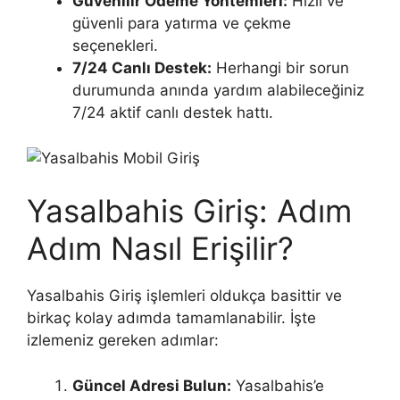
Güvenilir Ödeme Yöntemleri:
Hızlı ve
güvenli para yatırma ve çekme
seçenekleri.
7/24 Canlı Destek:
Herhangi bir sorun
durumunda anında yardım alabileceğiniz
7/24 aktif canlı destek hattı.
Yasalbahis Giriş: Adım
Adım Nasıl Erişilir?
Yasalbahis Giriş işlemleri oldukça basittir ve
birkaç kolay adımda tamamlanabilir. İşte
izlemeniz gereken adımlar:
Güncel Adresi Bulun:
Yasalbahis’e