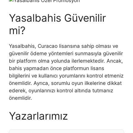
Yasalbahis Güvenilir
mi?
Yasalbahis, Curacao lisansına sahip olması ve
güvenilir ödeme yöntemleri sunmasıyla güvenilir
bir platform olma yolunda ilerlemektedir. Ancak,
bahis yapmadan önce platformun lisans
bilgilerini ve kullanıcı yorumlarını kontrol etmeniz
önemlidir. Ayrıca, sorumlu oyun ilkelerine dikkat
ederek, oyunlarınızı kontrol altında tutmanız
önemlidir.
Yazarlarımız