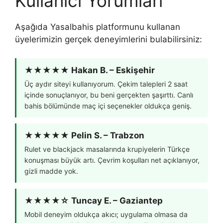
Kullanıcı Yorumları
Aşağıda Yasalbahis platformunu kullanan
üyelerimizin gerçek deneyimlerini bulabilirsiniz:
★★★★★ Hakan B. – Eskişehir
Üç aydır siteyi kullanıyorum. Çekim talepleri 2 saat
içinde sonuçlanıyor, bu beni gerçekten şaşırttı. Canlı
bahis bölümünde maç içi seçenekler oldukça geniş.
★★★★★ Pelin S. – Trabzon
Rulet ve blackjack masalarında krupiyelerin Türkçe
konuşması büyük artı. Çevrim koşulları net açıklanıyor,
gizli madde yok.
★★★★☆ Tuncay E. – Gaziantep
Mobil deneyim oldukça akıcı; uygulama olmasa da