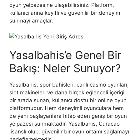
oyun yelpazesine ulaşabilirsiniz. Platform,
kullanıcılarına keyifli ve güvenilir bir deneyim
sunmayı amaçlar.
Yasalbahis’e Genel Bir
Bakış: Neler Sunuyor?
Yasalbahis, spor bahisleri, canlı casino oyunları,
slot makineleri ve daha birçok eğlenceli içeriği
bir arada sunan, kullanıcı dostu bir online oyun
platformudur. Hem deneyimli oyunculara hem
de yeni başlayanlara hitap eden geniş bir oyun
yelpazesi sunmaktadır. Yasalbahis, Curacao
lisanslı olup, güvenilir bir oyun ortamı sağlamayı
hedeflemektedir.