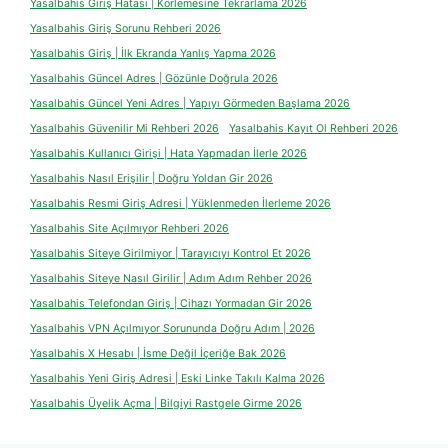
Yasalbahis Giriş Hatası | Körlemesine Tekrarlama 2026
Yasalbahis Giriş Sorunu Rehberi 2026
Yasalbahis Giriş | İlk Ekranda Yanlış Yapma 2026
Yasalbahis Güncel Adres | Gözünle Doğrula 2026
Yasalbahis Güncel Yeni Adres | Yapıyı Görmeden Başlama 2026
Yasalbahis Güvenilir Mi Rehberi 2026
Yasalbahis Kayıt Ol Rehberi 2026
Yasalbahis Kullanıcı Girişi | Hata Yapmadan İlerle 2026
Yasalbahis Nasıl Erişilir | Doğru Yoldan Gir 2026
Yasalbahis Resmi Giriş Adresi | Yüklenmeden İlerleme 2026
Yasalbahis Site Açılmıyor Rehberi 2026
Yasalbahis Siteye Girilmiyor | Tarayıcıyı Kontrol Et 2026
Yasalbahis Siteye Nasıl Girilir | Adım Adım Rehber 2026
Yasalbahis Telefondan Giriş | Cihazı Yormadan Gir 2026
Yasalbahis VPN Açılmıyor Sorununda Doğru Adım | 2026
Yasalbahis X Hesabı | İsme Değil İçeriğe Bak 2026
Yasalbahis Yeni Giriş Adresi | Eski Linke Takılı Kalma 2026
Yasalbahis Üyelik Açma | Bilgiyi Rastgele Girme 2026