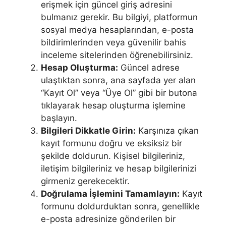
erişmek için güncel giriş adresini
bulmanız gerekir. Bu bilgiyi, platformun
sosyal medya hesaplarından, e-posta
bildirimlerinden veya güvenilir bahis
inceleme sitelerinden öğrenebilirsiniz.
Hesap Oluşturma:
Güncel adrese
ulaştıktan sonra, ana sayfada yer alan
“Kayıt Ol” veya “Üye Ol” gibi bir butona
tıklayarak hesap oluşturma işlemine
başlayın.
Bilgileri Dikkatle Girin:
Karşınıza çıkan
kayıt formunu doğru ve eksiksiz bir
şekilde doldurun. Kişisel bilgileriniz,
iletişim bilgileriniz ve hesap bilgilerinizi
girmeniz gerekecektir.
Doğrulama İşlemini Tamamlayın:
Kayıt
formunu doldurduktan sonra, genellikle
e-posta adresinize gönderilen bir