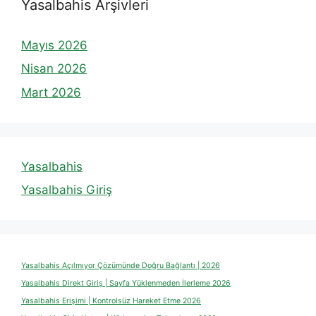
Yasalbahis Arşivleri
Mayıs 2026
Nisan 2026
Mart 2026
Yasalbahis
Yasalbahis Giriş
Yasalbahis Açılmıyor Çözümünde Doğru Bağlantı | 2026
Yasalbahis Direkt Giriş | Sayfa Yüklenmeden İlerleme 2026
Yasalbahis Erişimi | Kontrolsüz Hareket Etme 2026