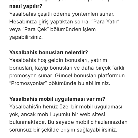
nasıl yapılır?
Yasalbahis çeşitli ödeme yöntemleri sunar.
Hesabınıza giriş yaptıktan sonra, “Para Yatır”
veya “Para Çek” bölümünden işlem
yapabilirsiniz.
Yasalbahis bonusları nelerdir?
Yasalbahis hoş geldin bonusları, yatırım
bonusları, kayıp bonusları ve daha birçok farklı
promosyon sunar. Güncel bonusları platformun
“Promosyonlar” bölümünde bulabilirsiniz.
Yasalbahis mobil uygulaması var mı?
Yasalbahis’in henüz özel bir mobil uygulaması
yok, ancak mobil uyumlu bir web sitesi
bulunmaktadır. Bu sayede mobil cihazlarınızdan
sorunsuz bir şekilde erişim sağlayabilirsiniz.