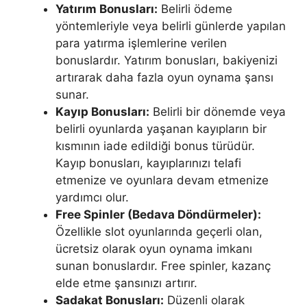
Yatırım Bonusları:
Belirli ödeme
yöntemleriyle veya belirli günlerde yapılan
para yatırma işlemlerine verilen
bonuslardır. Yatırım bonusları, bakiyenizi
artırarak daha fazla oyun oynama şansı
sunar.
Kayıp Bonusları:
Belirli bir dönemde veya
belirli oyunlarda yaşanan kayıpların bir
kısmının iade edildiği bonus türüdür.
Kayıp bonusları, kayıplarınızı telafi
etmenize ve oyunlara devam etmenize
yardımcı olur.
Free Spinler (Bedava Döndürmeler):
Özellikle slot oyunlarında geçerli olan,
ücretsiz olarak oyun oynama imkanı
sunan bonuslardır. Free spinler, kazanç
elde etme şansınızı artırır.
Sadakat Bonusları:
Düzenli olarak