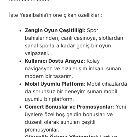
İşte Yasalbahis’in öne çıkan özellikleri:
Zengin Oyun Çeşitliliği:
Spor
bahislerinden, canlı casinoya, slotlardan
sanal sporlara kadar geniş bir oyun
yelpazesi.
Kullanıcı Dostu Arayüz:
Kolay
navigasyon ve hızlı erişim imkanı sunan
modern bir tasarım.
Mobil Uyumlu Platform:
Mobil cihazlarda
da sorunsuz bir deneyim sunan mobil
uyumlu bir platform.
Cömert Bonuslar ve Promosyonlar:
Yeni
üyelere özel hoş geldin bonusları ve
düzenli olarak sunulan çeşitli
promosyonlar.