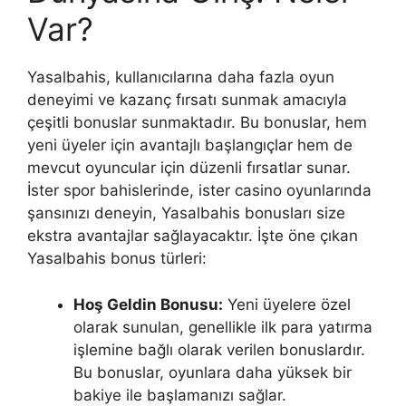
Var?
Yasalbahis, kullanıcılarına daha fazla oyun
deneyimi ve kazanç fırsatı sunmak amacıyla
çeşitli bonuslar sunmaktadır. Bu bonuslar, hem
yeni üyeler için avantajlı başlangıçlar hem de
mevcut oyuncular için düzenli fırsatlar sunar.
İster spor bahislerinde, ister casino oyunlarında
şansınızı deneyin, Yasalbahis bonusları size
ekstra avantajlar sağlayacaktır. İşte öne çıkan
Yasalbahis bonus türleri:
Hoş Geldin Bonusu:
Yeni üyelere özel
olarak sunulan, genellikle ilk para yatırma
işlemine bağlı olarak verilen bonuslardır.
Bu bonuslar, oyunlara daha yüksek bir
bakiye ile başlamanızı sağlar.