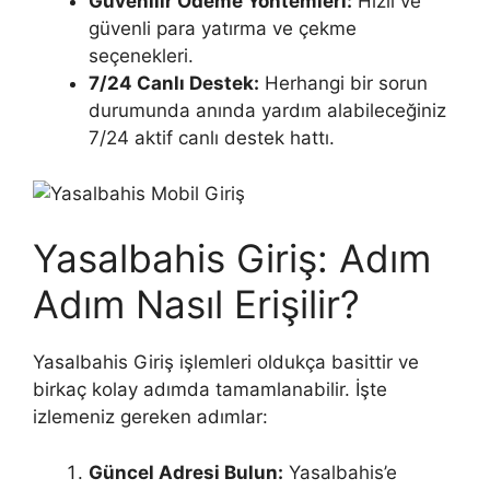
Güvenilir Ödeme Yöntemleri:
Hızlı ve
güvenli para yatırma ve çekme
seçenekleri.
7/24 Canlı Destek:
Herhangi bir sorun
durumunda anında yardım alabileceğiniz
7/24 aktif canlı destek hattı.
Yasalbahis Giriş: Adım
Adım Nasıl Erişilir?
Yasalbahis Giriş işlemleri oldukça basittir ve
birkaç kolay adımda tamamlanabilir. İşte
izlemeniz gereken adımlar:
Güncel Adresi Bulun:
Yasalbahis’e