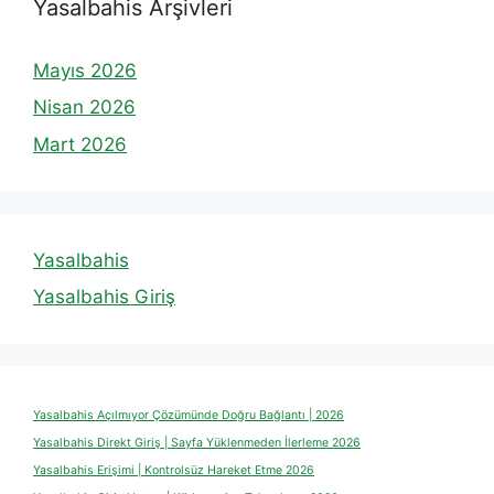
Yasalbahis Arşivleri
Mayıs 2026
Nisan 2026
Mart 2026
Yasalbahis
Yasalbahis Giriş
Yasalbahis Açılmıyor Çözümünde Doğru Bağlantı | 2026
Yasalbahis Direkt Giriş | Sayfa Yüklenmeden İlerleme 2026
Yasalbahis Erişimi | Kontrolsüz Hareket Etme 2026