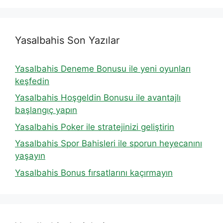
Yasalbahis Son Yazılar
Yasalbahis Deneme Bonusu ile yeni oyunları
keşfedin
Yasalbahis Hoşgeldin Bonusu ile avantajlı
başlangıç yapın
Yasalbahis Poker ile stratejinizi geliştirin
Yasalbahis Spor Bahisleri ile sporun heyecanını
yaşayın
Yasalbahis Bonus fırsatlarını kaçırmayın