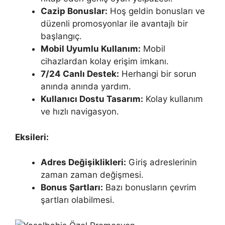
Cazip Bonuslar:
Hoş geldin bonusları ve
düzenli promosyonlar ile avantajlı bir
başlangıç.
Mobil Uyumlu Kullanım:
Mobil
cihazlardan kolay erişim imkanı.
7/24 Canlı Destek:
Herhangi bir sorun
anında anında yardım.
Kullanıcı Dostu Tasarım:
Kolay kullanım
ve hızlı navigasyon.
Eksileri:
Adres Değişiklikleri:
Giriş adreslerinin
zaman zaman değişmesi.
Bonus Şartları:
Bazı bonusların çevrim
şartları olabilmesi.