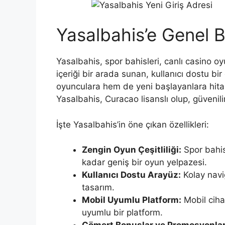
Yasalbahis’e Genel B
Yasalbahis, spor bahisleri, canlı casino oy
içeriği bir arada sunan, kullanıcı dostu b
oyunculara hem de yeni başlayanlara hita
Yasalbahis, Curacao lisanslı olup, güvenil
İşte Yasalbahis’in öne çıkan özellikleri:
Zengin Oyun Çeşitliliği:
Spor bahis
kadar geniş bir oyun yelpazesi.
Kullanıcı Dostu Arayüz:
Kolay navi
tasarım.
Mobil Uyumlu Platform:
Mobil ciha
uyumlu bir platform.