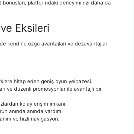
t bonusları, platformdaki deneyiminizi daha da
 ve Eksileri
 de kendine özgü avantajları ve dezavantajları
vklere hitap eden geniş oyun yelpazesi.
ı ve düzenli promosyonlar ile avantajlı bir
zlardan kolay erişim imkanı.
run anında anında yardım.
anım ve hızlı navigasyon.