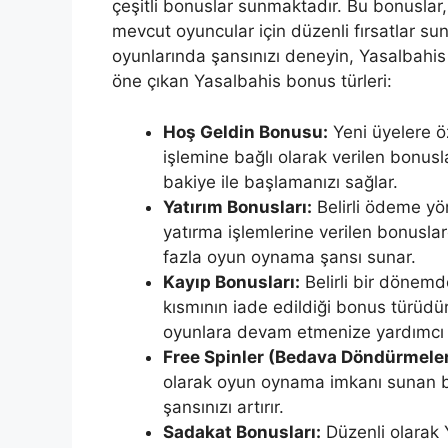
çeşitli bonuslar sunmaktadır. Bu bonuslar,
mevcut oyuncular için düzenli fırsatlar sun
oyunlarında şansınızı deneyin, Yasalbahis 
öne çıkan Yasalbahis bonus türleri:
Hoş Geldin Bonusu:
Yeni üyelere öz
işlemine bağlı olarak verilen bonus
bakiye ile başlamanızı sağlar.
Yatırım Bonusları:
Belirli ödeme yön
yatırma işlemlerine verilen bonuslar
fazla oyun oynama şansı sunar.
Kayıp Bonusları:
Belirli bir dönemd
kısmının iade edildiği bonus türüdür.
oyunlara devam etmenize yardımcı 
Free Spinler (Bedava Döndürmeler
olarak oyun oynama imkanı sunan bo
şansınızı artırır.
Sadakat Bonusları:
Düzenli olarak 