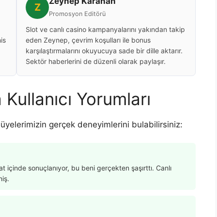
Zeynep Karahan
Z
Promosyon Editörü
Slot ve canlı casino kampanyalarını yakından takip
is
eden Zeynep, çevrim koşulları ile bonus
karşılaştırmalarını okuyucuya sade bir dille aktarır.
Sektör haberlerini de düzenli olarak paylaşır.
Kullanıcı Yorumları
yelerimizin gerçek deneyimlerini bulabilirsiniz:
at içinde sonuçlanıyor, bu beni gerçekten şaşırttı. Canlı
iş.