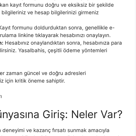
kan kayıt formunu doğru ve eksiksiz bir şekilde
m bilgileriniz ve hesap bilgilerinizi girmeniz
ayıt formunu doldurduktan sonra, genellikle e-
rulama linkine tıklayarak hesabınızı onaylayın.
n:
Hesabınız onaylandıktan sonra, hesabınıza para
rsiniz. Yasalbahis, çeşitli ödeme yöntemleri
her zaman güncel ve doğru adresleri
z için kritik öneme sahiptir.
nyasına Giriş: Neler Var?
un deneyimi ve kazanç fırsatı sunmak amacıyla