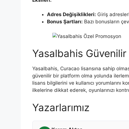
Adres Değişiklikleri:
Giriş adresle
Bonus Şartları:
Bazı bonusların çevr
Yasalbahis Güvenilir
Yasalbahis, Curacao lisansına sahip olma
güvenilir bir platform olma yolunda iler
lisans bilgilerini ve kullanıcı yorumlarını 
ilkelerine dikkat ederek, oyunlarınızı kontr
Yazarlarımız