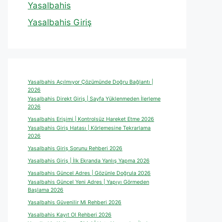
Yasalbahis
Yasalbahis Giriş
Yasalbahis Açılmıyor Çözümünde Doğru Bağlantı |
2026
Yasalbahis Direkt Giriş | Sayfa Yüklenmeden İlerleme
2026
Yasalbahis Erişimi | Kontrolsüz Hareket Etme 2026
Yasalbahis Giriş Hatası | Körlemesine Tekrarlama
2026
Yasalbahis Giriş Sorunu Rehberi 2026
Yasalbahis Giriş | İlk Ekranda Yanlış Yapma 2026
Yasalbahis Güncel Adres | Gözünle Doğrula 2026
Yasalbahis Güncel Yeni Adres | Yapıyı Görmeden
Başlama 2026
Yasalbahis Güvenilir Mi Rehberi 2026
Yasalbahis Kayıt Ol Rehberi 2026