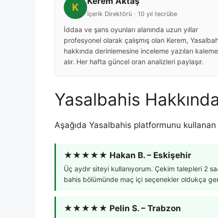
Kerem Aktaş
K
İçerik Direktörü · 10 yıl tecrübe
İddaa ve şans oyunları alanında uzun yıllar
profesyonel olarak çalışmış olan Kerem, Yasalbah
hakkında derinlemesine inceleme yazıları kaleme
alır. Her hafta güncel oran analizleri paylaşır.
Yasalbahis Hakkında 
Aşağıda Yasalbahis platformunu kullanan ü
★★★★★ Hakan B. – Eskişehir
Üç aydır siteyi kullanıyorum. Çekim talepleri 2 sa
bahis bölümünde maç içi seçenekler oldukça gen
★★★★★ Pelin S. – Trabzon