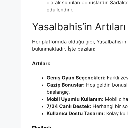
olarak sunulan bonuslardır. Sadaka
ödüllendirir.
Yasalbahis’in Artıları
Her platformda olduğu gibi, Yasalbahis’in
bulunmaktadır. İşte bazıları:
Artıları:
Geniş Oyun Seçenekleri:
Farklı ze
Cazip Bonuslar:
Hoş geldin bonuslar
başlangıç.
Mobil Uyumlu Kullanım:
Mobil ciha
7/24 Canlı Destek:
Herhangi bir so
Kullanıcı Dostu Tasarım:
Kolay kull
Eksileri: