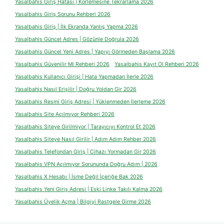
Yasalbahis Giriş Hatası | Körlemesine Tekrarlama 2026
Yasalbahis Giriş Sorunu Rehberi 2026
Yasalbahis Giriş | İlk Ekranda Yanlış Yapma 2026
Yasalbahis Güncel Adres | Gözünle Doğrula 2026
Yasalbahis Güncel Yeni Adres | Yapıyı Görmeden Başlama 2026
Yasalbahis Güvenilir Mi Rehberi 2026
Yasalbahis Kayıt Ol Rehberi 2026
Yasalbahis Kullanıcı Girişi | Hata Yapmadan İlerle 2026
Yasalbahis Nasıl Erişilir | Doğru Yoldan Gir 2026
Yasalbahis Resmi Giriş Adresi | Yüklenmeden İlerleme 2026
Yasalbahis Site Açılmıyor Rehberi 2026
Yasalbahis Siteye Girilmiyor | Tarayıcıyı Kontrol Et 2026
Yasalbahis Siteye Nasıl Girilir | Adım Adım Rehber 2026
Yasalbahis Telefondan Giriş | Cihazı Yormadan Gir 2026
Yasalbahis VPN Açılmıyor Sorununda Doğru Adım | 2026
Yasalbahis X Hesabı | İsme Değil İçeriğe Bak 2026
Yasalbahis Yeni Giriş Adresi | Eski Linke Takılı Kalma 2026
Yasalbahis Üyelik Açma | Bilgiyi Rastgele Girme 2026