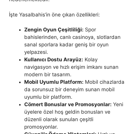
İşte Yasalbahis’in öne çıkan özellikleri:
Zengin Oyun Çeşitliliği:
Spor
bahislerinden, canlı casinoya, slotlardan
sanal sporlara kadar geniş bir oyun
yelpazesi.
Kullanıcı Dostu Arayüz:
Kolay
navigasyon ve hızlı erişim imkanı sunan
modern bir tasarım.
Mobil Uyumlu Platform:
Mobil cihazlarda
da sorunsuz bir deneyim sunan mobil
uyumlu bir platform.
Cömert Bonuslar ve Promosyonlar:
Yeni
üyelere özel hoş geldin bonusları ve
düzenli olarak sunulan çeşitli
promosyonlar.