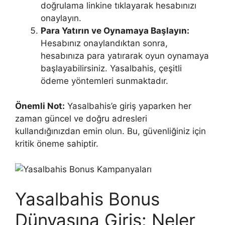
doğrulama linkine tıklayarak hesabınızı
onaylayın.
Para Yatırın ve Oynamaya Başlayın:
Hesabınız onaylandıktan sonra,
hesabınıza para yatırarak oyun oynamaya
başlayabilirsiniz. Yasalbahis, çeşitli
ödeme yöntemleri sunmaktadır.
Önemli Not:
Yasalbahis’e giriş yaparken her
zaman güncel ve doğru adresleri
kullandığınızdan emin olun. Bu, güvenliğiniz için
kritik öneme sahiptir.
Yasalbahis Bonus
Dünyasına Giriş: Neler