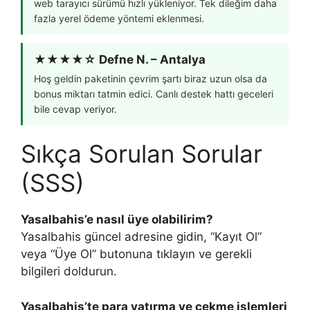
web tarayıcı sürümü hızlı yükleniyor. Tek dileğim daha
fazla yerel ödeme yöntemi eklenmesi.
★★★★☆ Defne N. – Antalya
Hoş geldin paketinin çevrim şartı biraz uzun olsa da
bonus miktarı tatmin edici. Canlı destek hattı geceleri
bile cevap veriyor.
Sıkça Sorulan Sorular
(SSS)
Yasalbahis’e nasıl üye olabilirim?
Yasalbahis güncel adresine gidin, “Kayıt Ol”
veya “Üye Ol” butonuna tıklayın ve gerekli
bilgileri doldurun.
Yasalbahis’te para yatırma ve çekme işlemleri