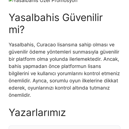
Yasalbahis Güvenilir
mi?
Yasalbahis, Curacao lisansına sahip olması ve
güvenilir ödeme yöntemleri sunmasıyla güvenilir
bir platform olma yolunda ilerlemektedir. Ancak,
bahis yapmadan önce platformun lisans
bilgilerini ve kullanıcı yorumlarını kontrol etmeniz
önemlidir. Ayrıca, sorumlu oyun ilkelerine dikkat
ederek, oyunlarınızı kontrol altında tutmanız
önemlidir.
Yazarlarımız