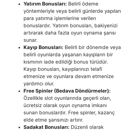
Yatırım Bonusları:
Belirli ödeme
yöntemleriyle veya belirli günlerde yapılan
para yatırma işlemlerine verilen
bonuslardır. Yatırım bonusları, bakiyenizi
artırarak daha fazla oyun oynama şansı
sunar.
Kayıp Bonusları:
Belirli bir dönemde veya
belirli oyunlarda yaşanan kayıpların bir
kısmının iade edildiği bonus türüdür.
Kayıp bonusları, kayıplarınızı telafi
etmenize ve oyunlara devam etmenize
yardımcı olur.
Free Spinler (Bedava Döndürmeler):
Özellikle slot oyunlarında geçerli olan,
ücretsiz olarak oyun oynama imkanı
sunan bonuslardır. Free spinler, kazanç
elde etme şansınızı artırır.
Sadakat Bonusları:
Düzenli olarak