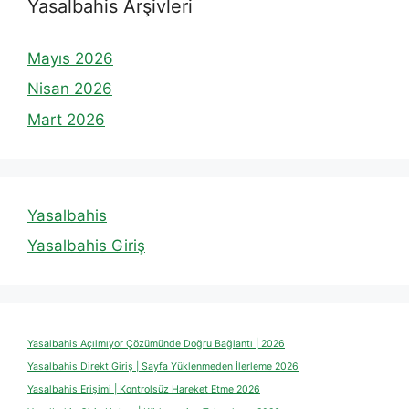
Yasalbahis Arşivleri
Mayıs 2026
Nisan 2026
Mart 2026
Yasalbahis
Yasalbahis Giriş
Yasalbahis Açılmıyor Çözümünde Doğru Bağlantı | 2026
Yasalbahis Direkt Giriş | Sayfa Yüklenmeden İlerleme 2026
Yasalbahis Erişimi | Kontrolsüz Hareket Etme 2026