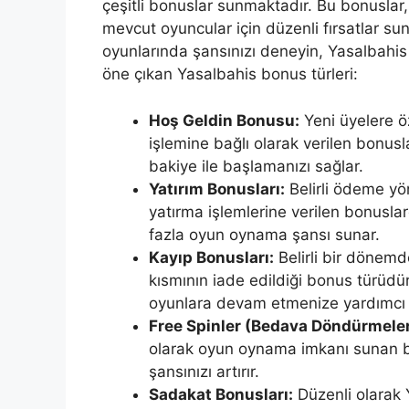
çeşitli bonuslar sunmaktadır. Bu bonuslar,
mevcut oyuncular için düzenli fırsatlar sun
oyunlarında şansınızı deneyin, Yasalbahis 
öne çıkan Yasalbahis bonus türleri:
Hoş Geldin Bonusu:
Yeni üyelere öz
işlemine bağlı olarak verilen bonus
bakiye ile başlamanızı sağlar.
Yatırım Bonusları:
Belirli ödeme yön
yatırma işlemlerine verilen bonuslar
fazla oyun oynama şansı sunar.
Kayıp Bonusları:
Belirli bir dönemd
kısmının iade edildiği bonus türüdür.
oyunlara devam etmenize yardımcı 
Free Spinler (Bedava Döndürmeler
olarak oyun oynama imkanı sunan bo
şansınızı artırır.
Sadakat Bonusları:
Düzenli olarak 