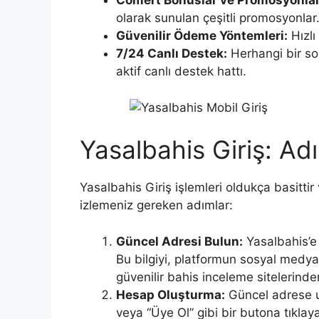
Cömert Bonuslar ve Promosyonlar
olarak sunulan çeşitli promosyonlar
Güvenilir Ödeme Yöntemleri:
Hızlı
7/24 Canlı Destek:
Herhangi bir so
aktif canlı destek hattı.
Yasalbahis Giriş: Adı
Yasalbahis Giriş işlemleri oldukça basitti
izlemeniz gereken adımlar:
Güncel Adresi Bulun:
Yasalbahis’e 
Bu bilgiyi, platformun sosyal medya
güvenilir bahis inceleme sitelerinden
Hesap Oluşturma:
Güncel adrese ul
veya “Üye Ol” gibi bir butona tıkla