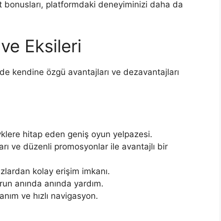
t bonusları, platformdaki deneyiminizi daha da
 ve Eksileri
 de kendine özgü avantajları ve dezavantajları
vklere hitap eden geniş oyun yelpazesi.
ı ve düzenli promosyonlar ile avantajlı bir
zlardan kolay erişim imkanı.
run anında anında yardım.
anım ve hızlı navigasyon.