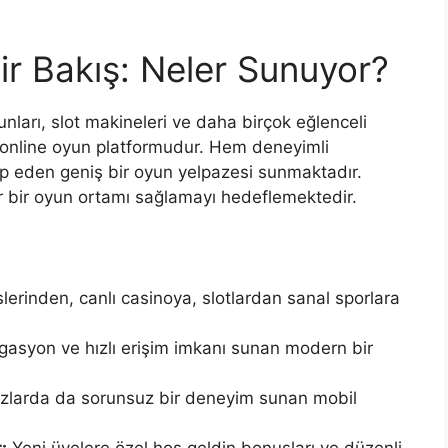
ir Bakış: Neler Sunuyor?
unları, slot makineleri ve daha birçok eğlenceli
ir online oyun platformudur. Hem deneyimli
p eden geniş bir oyun yelpazesi sunmaktadır.
ir bir oyun ortamı sağlamayı hedeflemektedir.
lerinden, canlı casinoya, slotlardan sanal sporlara
gasyon ve hızlı erişim imkanı sunan modern bir
zlarda da sorunsuz bir deneyim sunan mobil