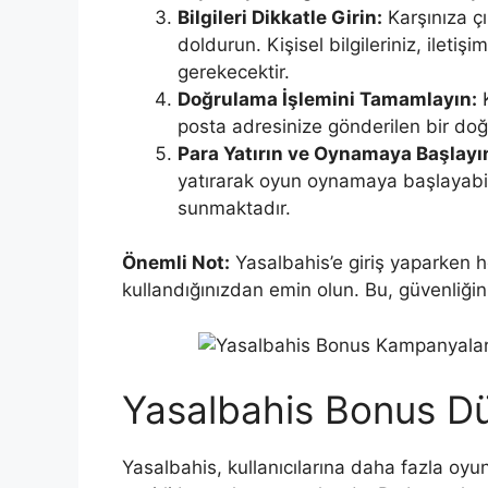
Bilgileri Dikkatle Girin:
Karşınıza çı
doldurun. Kişisel bilgileriniz, iletişi
gerekecektir.
Doğrulama İşlemini Tamamlayın:
K
posta adresinize gönderilen bir doğ
Para Yatırın ve Oynamaya Başlayı
yatırarak oyun oynamaya başlayabili
sunmaktadır.
Önemli Not:
Yasalbahis’e giriş yaparken 
kullandığınızdan emin olun. Bu, güvenliğini
Yasalbahis Bonus Dü
Yasalbahis, kullanıcılarına daha fazla oy