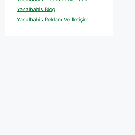
Yasalbahis Blog
Yasalbahis Reklam Ve İletişim