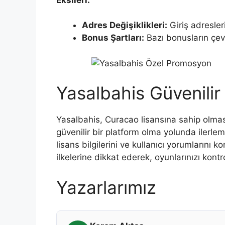
Adres Değişiklikleri:
Giriş adresle
Bonus Şartları:
Bazı bonusların çevr
Yasalbahis Güvenilir
Yasalbahis, Curacao lisansına sahip olma
güvenilir bir platform olma yolunda iler
lisans bilgilerini ve kullanıcı yorumlarını 
ilkelerine dikkat ederek, oyunlarınızı kontr
Yazarlarımız