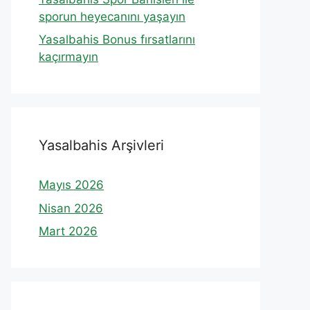
sporun heyecanını yaşayın
Yasalbahis Bonus fırsatlarını
kaçırmayın
Yasalbahis Arşivleri
Mayıs 2026
Nisan 2026
Mart 2026