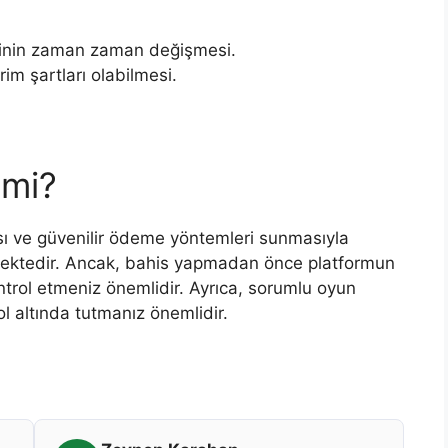
rinin zaman zaman değişmesi.
im şartları olabilmesi.
 mi?
sı ve güvenilir ödeme yöntemleri sunmasıyla
lemektedir. Ancak, bahis yapmadan önce platformun
kontrol etmeniz önemlidir. Ayrıca, sorumlu oyun
ol altında tutmanız önemlidir.