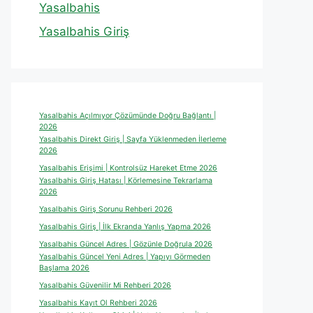
Yasalbahis
Yasalbahis Giriş
Yasalbahis Açılmıyor Çözümünde Doğru Bağlantı |
2026
Yasalbahis Direkt Giriş | Sayfa Yüklenmeden İlerleme
2026
Yasalbahis Erişimi | Kontrolsüz Hareket Etme 2026
Yasalbahis Giriş Hatası | Körlemesine Tekrarlama
2026
Yasalbahis Giriş Sorunu Rehberi 2026
Yasalbahis Giriş | İlk Ekranda Yanlış Yapma 2026
Yasalbahis Güncel Adres | Gözünle Doğrula 2026
Yasalbahis Güncel Yeni Adres | Yapıyı Görmeden
Başlama 2026
Yasalbahis Güvenilir Mi Rehberi 2026
Yasalbahis Kayıt Ol Rehberi 2026