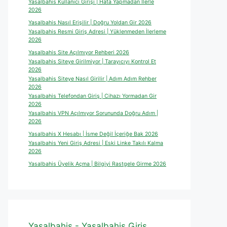
Yasalbahis Kullanıcı Girişi | Hata Yapmadan İlerle
2026
Yasalbahis Nasıl Erişilir | Doğru Yoldan Gir 2026
Yasalbahis Resmi Giriş Adresi | Yüklenmeden İlerleme
2026
Yasalbahis Site Açılmıyor Rehberi 2026
Yasalbahis Siteye Girilmiyor | Tarayıcıyı Kontrol Et
2026
Yasalbahis Siteye Nasıl Girilir | Adım Adım Rehber
2026
Yasalbahis Telefondan Giriş | Cihazı Yormadan Gir
2026
Yasalbahis VPN Açılmıyor Sorununda Doğru Adım |
2026
Yasalbahis X Hesabı | İsme Değil İçeriğe Bak 2026
Yasalbahis Yeni Giriş Adresi | Eski Linke Takılı Kalma
2026
Yasalbahis Üyelik Açma | Bilgiyi Rastgele Girme 2026
Yasalbahis - Yasalbahis Giriş