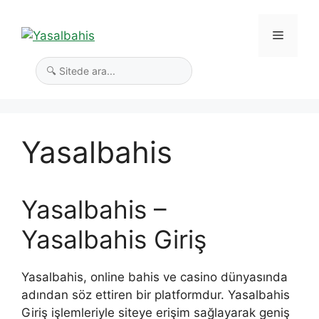
İçeriğe
atla
Menü
Yasalbahis
Yasalbahis –
Yasalbahis Giriş
Yasalbahis, online bahis ve casino dünyasında
adından söz ettiren bir platformdur. Yasalbahis
Giriş işlemleriyle siteye erişim sağlayarak geniş