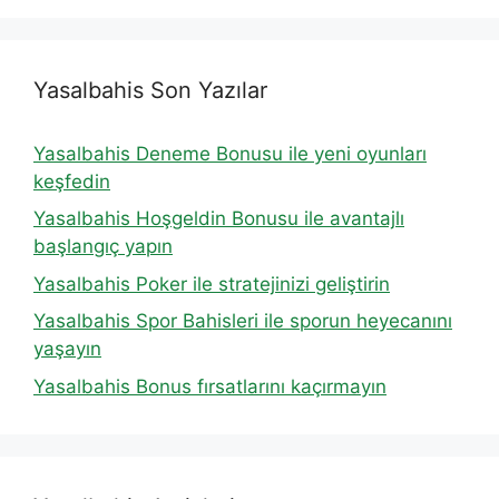
Yasalbahis Son Yazılar
Yasalbahis Deneme Bonusu ile yeni oyunları
keşfedin
Yasalbahis Hoşgeldin Bonusu ile avantajlı
başlangıç yapın
Yasalbahis Poker ile stratejinizi geliştirin
Yasalbahis Spor Bahisleri ile sporun heyecanını
yaşayın
Yasalbahis Bonus fırsatlarını kaçırmayın