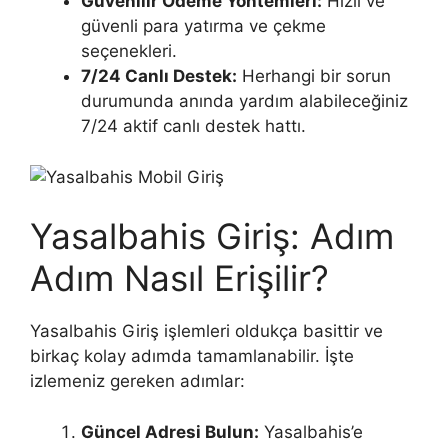
Güvenilir Ödeme Yöntemleri:
Hızlı ve
güvenli para yatırma ve çekme
seçenekleri.
7/24 Canlı Destek:
Herhangi bir sorun
durumunda anında yardım alabileceğiniz
7/24 aktif canlı destek hattı.
Yasalbahis Giriş: Adım
Adım Nasıl Erişilir?
Yasalbahis Giriş işlemleri oldukça basittir ve
birkaç kolay adımda tamamlanabilir. İşte
izlemeniz gereken adımlar:
Güncel Adresi Bulun:
Yasalbahis’e