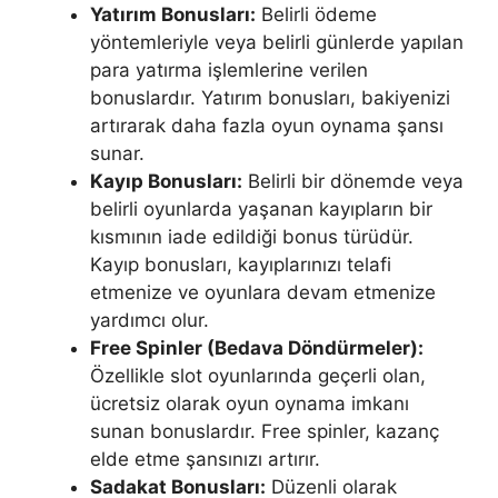
Yatırım Bonusları:
Belirli ödeme
yöntemleriyle veya belirli günlerde yapılan
para yatırma işlemlerine verilen
bonuslardır. Yatırım bonusları, bakiyenizi
artırarak daha fazla oyun oynama şansı
sunar.
Kayıp Bonusları:
Belirli bir dönemde veya
belirli oyunlarda yaşanan kayıpların bir
kısmının iade edildiği bonus türüdür.
Kayıp bonusları, kayıplarınızı telafi
etmenize ve oyunlara devam etmenize
yardımcı olur.
Free Spinler (Bedava Döndürmeler):
Özellikle slot oyunlarında geçerli olan,
ücretsiz olarak oyun oynama imkanı
sunan bonuslardır. Free spinler, kazanç
elde etme şansınızı artırır.
Sadakat Bonusları:
Düzenli olarak