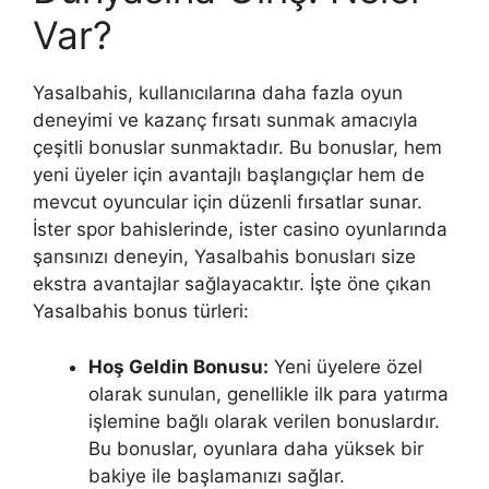
Var?
Yasalbahis, kullanıcılarına daha fazla oyun
deneyimi ve kazanç fırsatı sunmak amacıyla
çeşitli bonuslar sunmaktadır. Bu bonuslar, hem
yeni üyeler için avantajlı başlangıçlar hem de
mevcut oyuncular için düzenli fırsatlar sunar.
İster spor bahislerinde, ister casino oyunlarında
şansınızı deneyin, Yasalbahis bonusları size
ekstra avantajlar sağlayacaktır. İşte öne çıkan
Yasalbahis bonus türleri:
Hoş Geldin Bonusu:
Yeni üyelere özel
olarak sunulan, genellikle ilk para yatırma
işlemine bağlı olarak verilen bonuslardır.
Bu bonuslar, oyunlara daha yüksek bir
bakiye ile başlamanızı sağlar.