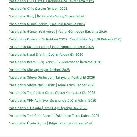
Yasalbahis Giriş Hatası | Körlemesine Tekrarlama 2026
Yasalbahis Giriş Sorunu Rehberi 2026
Yasalbahis Giriş | İlk Ekranda Yanlış Yapma 2026
Yasalbahis Güncel Adres | Gözünle Doğrula 2026
Yasalbahis Güncel Yeni Adres | Yapıyı Görmeden Başlama 2026
Yasalbahis Güvenilir Mi Rehberi 2026
Yasalbahis Kayıt Ol Rehberi 2026
Yasalbahis Kullanıcı Girişi | Hata Yapmadan İlerle 2026
Yasalbahis Nasıl Erişilir | Doğru Yoldan Gir 2026
Yasalbahis Resmi Giriş Adresi | Yüklenmeden İlerleme 2026
Yasalbahis Site Açılmıyor Rehberi 2026
Yasalbahis Siteye Girilmiyor | Tarayıcıyı Kontrol Et 2026
Yasalbahis Siteye Nasıl Girilir | Adım Adım Rehber 2026
Yasalbahis Telefondan Giriş | Cihazı Yormadan Gir 2026
Yasalbahis VPN Açılmıyor Sorununda Doğru Adım | 2026
Yasalbahis X Hesabı | İsme Değil İçeriğe Bak 2026
Yasalbahis Yeni Giriş Adresi | Eski Linke Takılı Kalma 2026
Yasalbahis Üyelik Açma | Bilgiyi Rastgele Girme 2026