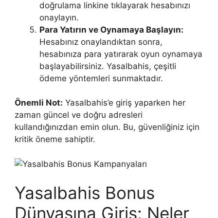
doğrulama linkine tıklayarak hesabınızı
onaylayın.
Para Yatırın ve Oynamaya Başlayın:
Hesabınız onaylandıktan sonra,
hesabınıza para yatırarak oyun oynamaya
başlayabilirsiniz. Yasalbahis, çeşitli
ödeme yöntemleri sunmaktadır.
Önemli Not:
Yasalbahis’e giriş yaparken her
zaman güncel ve doğru adresleri
kullandığınızdan emin olun. Bu, güvenliğiniz için
kritik öneme sahiptir.
Yasalbahis Bonus
Dünyasına Giriş: Neler