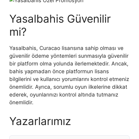
Yasalbahis Güvenilir
mi?
Yasalbahis, Curacao lisansına sahip olması ve
güvenilir ödeme yöntemleri sunmasıyla güvenilir
bir platform olma yolunda ilerlemektedir. Ancak,
bahis yapmadan önce platformun lisans
bilgilerini ve kullanıcı yorumlarını kontrol etmeniz
önemlidir. Ayrıca, sorumlu oyun ilkelerine dikkat
ederek, oyunlarınızı kontrol altında tutmanız
önemlidir.
Yazarlarımız