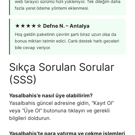
web tarayıcı sürümü hızlı yükleniyor. Tek dileğim daha
fazla yerel ödeme yöntemi eklenmesi.
★★★★☆ Defne N. – Antalya
Hoş geldin paketinin çevrim şartı biraz uzun olsa da
bonus miktarı tatmin edici. Canlı destek hattı geceleri
bile cevap veriyor.
Sıkça Sorulan Sorular
(SSS)
Yasalbahis’e nasıl üye olabilirim?
Yasalbahis güncel adresine gidin, “Kayıt Ol”
veya “Üye Ol” butonuna tıklayın ve gerekli
bilgileri doldurun.
Yasalbahis’te para yatırma ve çekme işlemleri