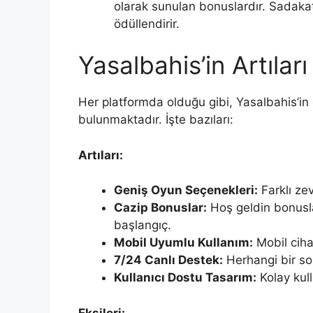
olarak sunulan bonuslardır. Sadaka
ödüllendirir.
Yasalbahis’in Artıları
Her platformda olduğu gibi, Yasalbahis’in
bulunmaktadır. İşte bazıları:
Artıları:
Geniş Oyun Seçenekleri:
Farklı ze
Cazip Bonuslar:
Hoş geldin bonuslar
başlangıç.
Mobil Uyumlu Kullanım:
Mobil ciha
7/24 Canlı Destek:
Herhangi bir so
Kullanıcı Dostu Tasarım:
Kolay kull
Eksileri: