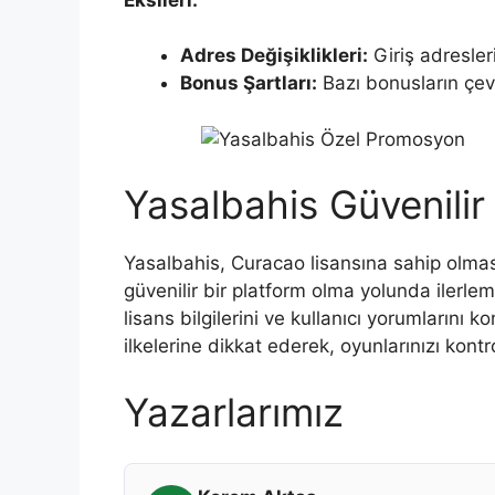
Adres Değişiklikleri:
Giriş adresle
Bonus Şartları:
Bazı bonusların çevr
Yasalbahis Güvenilir
Yasalbahis, Curacao lisansına sahip olma
güvenilir bir platform olma yolunda iler
lisans bilgilerini ve kullanıcı yorumlarını 
ilkelerine dikkat ederek, oyunlarınızı kontr
Yazarlarımız