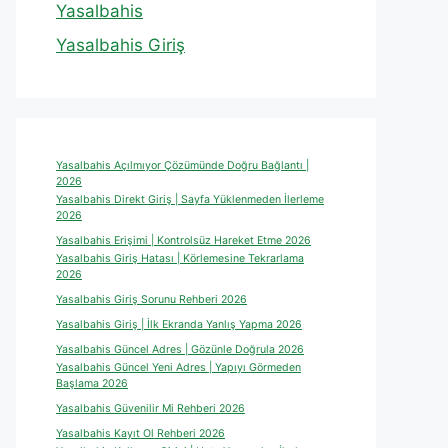
Yasalbahis
Yasalbahis Giriş
Yasalbahis Açılmıyor Çözümünde Doğru Bağlantı |
2026
Yasalbahis Direkt Giriş | Sayfa Yüklenmeden İlerleme
2026
Yasalbahis Erişimi | Kontrolsüz Hareket Etme 2026
Yasalbahis Giriş Hatası | Körlemesine Tekrarlama
2026
Yasalbahis Giriş Sorunu Rehberi 2026
Yasalbahis Giriş | İlk Ekranda Yanlış Yapma 2026
Yasalbahis Güncel Adres | Gözünle Doğrula 2026
Yasalbahis Güncel Yeni Adres | Yapıyı Görmeden
Başlama 2026
Yasalbahis Güvenilir Mi Rehberi 2026
Yasalbahis Kayıt Ol Rehberi 2026