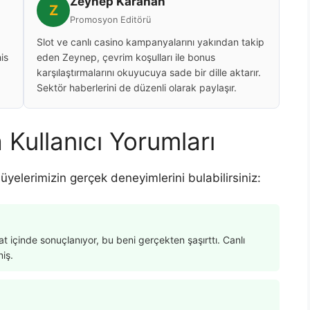
Zeynep Karahan
Z
Promosyon Editörü
Slot ve canlı casino kampanyalarını yakından takip
is
eden Zeynep, çevrim koşulları ile bonus
karşılaştırmalarını okuyucuya sade bir dille aktarır.
Sektör haberlerini de düzenli olarak paylaşır.
Kullanıcı Yorumları
yelerimizin gerçek deneyimlerini bulabilirsiniz:
at içinde sonuçlanıyor, bu beni gerçekten şaşırttı. Canlı
iş.