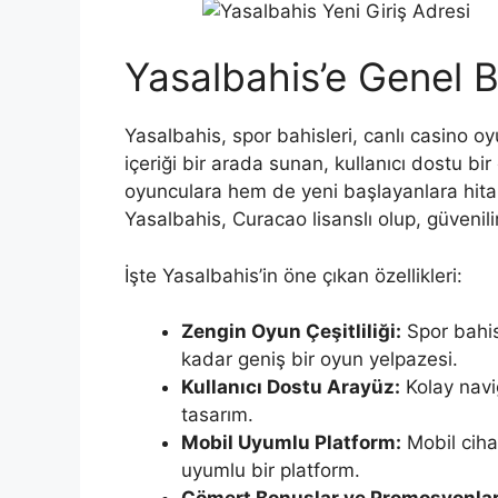
Yasalbahis’e Genel B
Yasalbahis, spor bahisleri, canlı casino oy
içeriği bir arada sunan, kullanıcı dostu b
oyunculara hem de yeni başlayanlara hita
Yasalbahis, Curacao lisanslı olup, güvenil
İşte Yasalbahis’in öne çıkan özellikleri:
Zengin Oyun Çeşitliliği:
Spor bahis
kadar geniş bir oyun yelpazesi.
Kullanıcı Dostu Arayüz:
Kolay navi
tasarım.
Mobil Uyumlu Platform:
Mobil ciha
uyumlu bir platform.