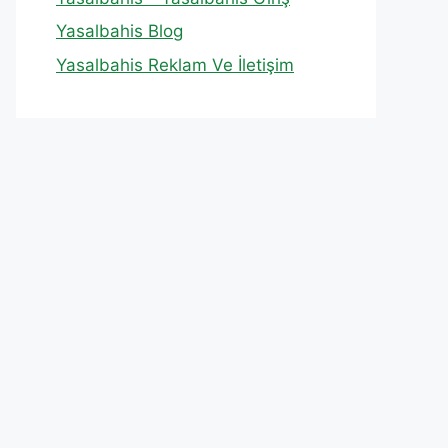
Yasalbahis Blog
Yasalbahis Reklam Ve İletişim