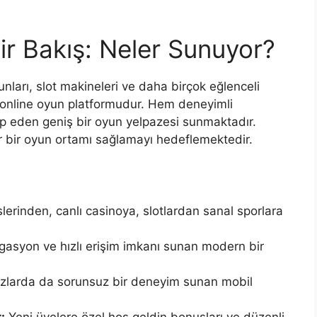
ir Bakış: Neler Sunuyor?
unları, slot makineleri ve daha birçok eğlenceli
ir online oyun platformudur. Hem deneyimli
p eden geniş bir oyun yelpazesi sunmaktadır.
ir bir oyun ortamı sağlamayı hedeflemektedir.
lerinden, canlı casinoya, slotlardan sanal sporlara
gasyon ve hızlı erişim imkanı sunan modern bir
zlarda da sorunsuz bir deneyim sunan mobil