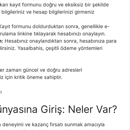
kan kayıt formunu doğru ve eksiksiz bir şekilde
m bilgileriniz ve hesap bilgilerinizi girmeniz
ayıt formunu doldurduktan sonra, genellikle e-
rulama linkine tıklayarak hesabınızı onaylayın.
n:
Hesabınız onaylandıktan sonra, hesabınıza para
rsiniz. Yasalbahis, çeşitli ödeme yöntemleri
her zaman güncel ve doğru adresleri
z için kritik öneme sahiptir.
nyasına Giriş: Neler Var?
un deneyimi ve kazanç fırsatı sunmak amacıyla