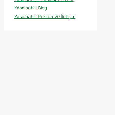
Yasalbahis Blog
Yasalbahis Reklam Ve İletişim