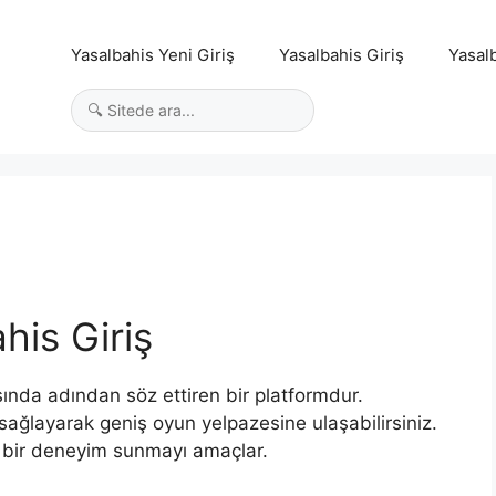
Yasalbahis Yeni Giriş
Yasalbahis Giriş
Yasal
his Giriş
ında adından söz ettiren bir platformdur.
 sağlayarak geniş oyun yelpazesine ulaşabilirsiniz.
lir bir deneyim sunmayı amaçlar.