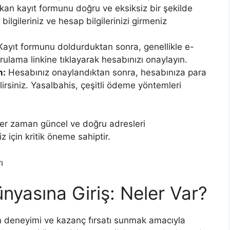
kan kayıt formunu doğru ve eksiksiz bir şekilde
m bilgileriniz ve hesap bilgilerinizi girmeniz
ayıt formunu doldurduktan sonra, genellikle e-
rulama linkine tıklayarak hesabınızı onaylayın.
n:
Hesabınız onaylandıktan sonra, hesabınıza para
rsiniz. Yasalbahis, çeşitli ödeme yöntemleri
her zaman güncel ve doğru adresleri
z için kritik öneme sahiptir.
nyasına Giriş: Neler Var?
un deneyimi ve kazanç fırsatı sunmak amacıyla