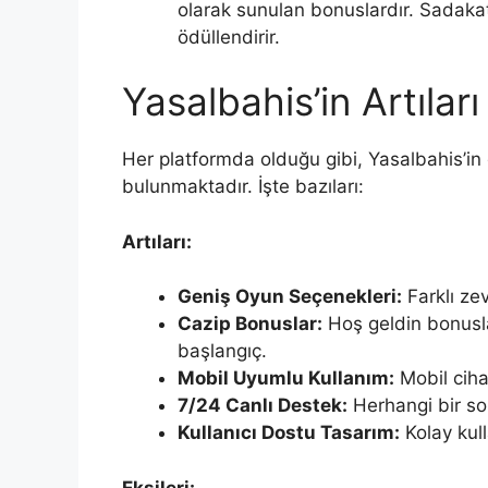
olarak sunulan bonuslardır. Sadaka
ödüllendirir.
Yasalbahis’in Artıları
Her platformda olduğu gibi, Yasalbahis’in
bulunmaktadır. İşte bazıları:
Artıları:
Geniş Oyun Seçenekleri:
Farklı ze
Cazip Bonuslar:
Hoş geldin bonuslar
başlangıç.
Mobil Uyumlu Kullanım:
Mobil ciha
7/24 Canlı Destek:
Herhangi bir so
Kullanıcı Dostu Tasarım:
Kolay kull
Eksileri: