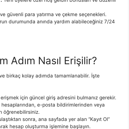
:
Yeni üyelere özel hoş geldin bonusları ve düzenli
.
 ve güvenli para yatırma ve çekme seçenekleri.
run durumunda anında yardım alabileceğiniz 7/24
m Adım Nasıl Erişilir?
r ve birkaç kolay adımda tamamlanabilir. İşte
erişmek için güncel giriş adresini bulmanız gerekir.
 hesaplarından, e-posta bildirimlerinden veya
 öğrenebilirsiniz.
aştıktan sonra, ana sayfada yer alan “Kayıt Ol”
yarak hesap oluşturma işlemine başlayın.