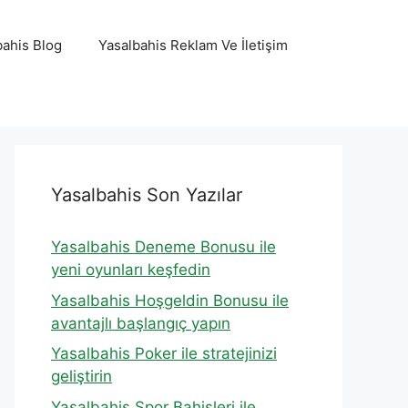
bahis Blog
Yasalbahis Reklam Ve İletişim
Yasalbahis Son Yazılar
Yasalbahis Deneme Bonusu ile
yeni oyunları keşfedin
Yasalbahis Hoşgeldin Bonusu ile
avantajlı başlangıç yapın
Yasalbahis Poker ile stratejinizi
geliştirin
Yasalbahis Spor Bahisleri ile