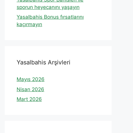
sporun heyecanını yaşayın
Yasalbahis Bonus fırsatlarını
kaçırmayın
Yasalbahis Arşivleri
Mayıs 2026
Nisan 2026
Mart 2026