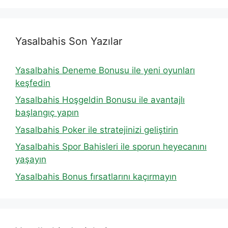
Yasalbahis Son Yazılar
Yasalbahis Deneme Bonusu ile yeni oyunları
keşfedin
Yasalbahis Hoşgeldin Bonusu ile avantajlı
başlangıç yapın
Yasalbahis Poker ile stratejinizi geliştirin
Yasalbahis Spor Bahisleri ile sporun heyecanını
yaşayın
Yasalbahis Bonus fırsatlarını kaçırmayın