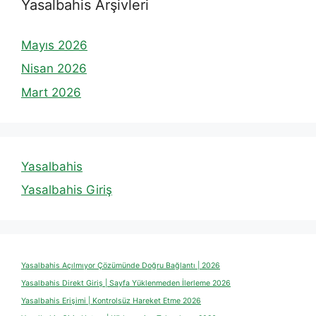
Yasalbahis Arşivleri
Mayıs 2026
Nisan 2026
Mart 2026
Yasalbahis
Yasalbahis Giriş
Yasalbahis Açılmıyor Çözümünde Doğru Bağlantı | 2026
Yasalbahis Direkt Giriş | Sayfa Yüklenmeden İlerleme 2026
Yasalbahis Erişimi | Kontrolsüz Hareket Etme 2026