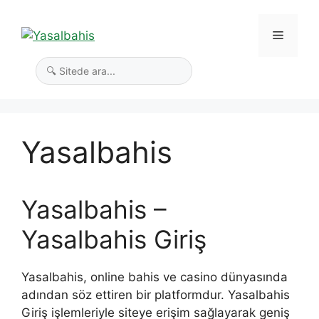
İçeriğe
atla
Menü
Yasalbahis
Yasalbahis –
Yasalbahis Giriş
Yasalbahis, online bahis ve casino dünyasında
adından söz ettiren bir platformdur. Yasalbahis
Giriş işlemleriyle siteye erişim sağlayarak geniş