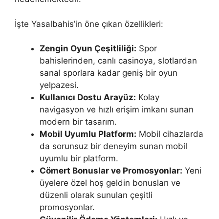
İşte Yasalbahis’in öne çıkan özellikleri:
Zengin Oyun Çeşitliliği:
Spor
bahislerinden, canlı casinoya, slotlardan
sanal sporlara kadar geniş bir oyun
yelpazesi.
Kullanıcı Dostu Arayüz:
Kolay
navigasyon ve hızlı erişim imkanı sunan
modern bir tasarım.
Mobil Uyumlu Platform:
Mobil cihazlarda
da sorunsuz bir deneyim sunan mobil
uyumlu bir platform.
Cömert Bonuslar ve Promosyonlar:
Yeni
üyelere özel hoş geldin bonusları ve
düzenli olarak sunulan çeşitli
promosyonlar.