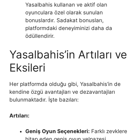
Yasalbahis kullanan ve aktif olan
oyunculara özel olarak sunulan
bonuslardır. Sadakat bonusları,
platformdaki deneyiminizi daha da
ödüllendirir.
Yasalbahis’in Artıları ve
Eksileri
Her platformda olduğu gibi, Yasalbahis’in de
kendine özgü avantajları ve dezavantajları
bulunmaktadır. İşte bazıları:
Artıları:
Geniş Oyun Seçenekleri:
Farklı zevklere
hitap eden geniş oyun yelpazesi.