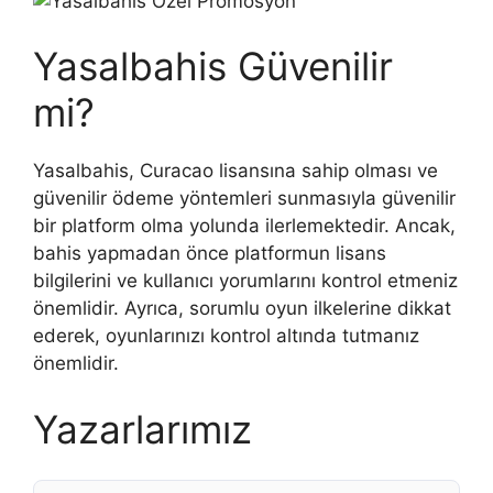
Yasalbahis Güvenilir
mi?
Yasalbahis, Curacao lisansına sahip olması ve
güvenilir ödeme yöntemleri sunmasıyla güvenilir
bir platform olma yolunda ilerlemektedir. Ancak,
bahis yapmadan önce platformun lisans
bilgilerini ve kullanıcı yorumlarını kontrol etmeniz
önemlidir. Ayrıca, sorumlu oyun ilkelerine dikkat
ederek, oyunlarınızı kontrol altında tutmanız
önemlidir.
Yazarlarımız