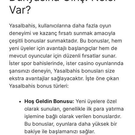
Var?
Yasalbahis, kullanıcılarına daha fazla oyun
deneyimi ve kazanç fırsatı sunmak amacıyla
çeşitli bonuslar sunmaktadır. Bu bonuslar, hem
yeni üyeler için avantajlı başlangıçlar hem de
mevcut oyuncular için düzenli fırsatlar sunar.
İster spor bahislerinde, ister casino oyunlarında
şansınızı deneyin, Yasalbahis bonusları size
ekstra avantajlar sağlayacaktır. İşte öne çıkan
Yasalbahis bonus türleri:
Hoş Geldin Bonusu:
Yeni üyelere özel
olarak sunulan, genellikle ilk para yatırma
işlemine bağlı olarak verilen bonuslardır.
Bu bonuslar, oyunlara daha yüksek bir
bakiye ile başlamanızı sağlar.