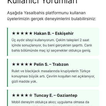
Kullanıcı Yorumları
Aşağıda Yasalbahis platformunu kullanan
üyelerimizin gerçek deneyimlerini bulabilirsiniz:
★★★★★ Hakan B. – Eskişehir
Üç aydır siteyi kullanıyorum. Çekim talepleri 2 saat
içinde sonuçlanıyor, bu beni gerçekten şaşırttı. Canlı
bahis bölümünde maç içi seçenekler oldukça geniş.
★★★★★ Pelin S. – Trabzon
Rulet ve blackjack masalarında krupiyelerin Türkçe
konuşması büyük artı. Çevrim koşulları net açıklanıyor,
gizli madde yok.
★★★★☆ Tuncay E. – Gaziantep
Mobil deneyim oldukça akıcı; uygulama olmasa da