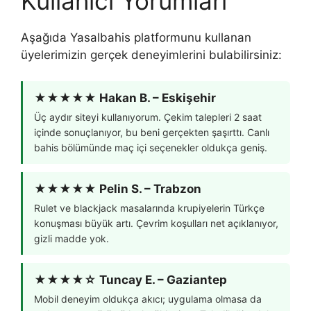
Kullanıcı Yorumları
Aşağıda Yasalbahis platformunu kullanan
üyelerimizin gerçek deneyimlerini bulabilirsiniz:
★★★★★ Hakan B. – Eskişehir
Üç aydır siteyi kullanıyorum. Çekim talepleri 2 saat
içinde sonuçlanıyor, bu beni gerçekten şaşırttı. Canlı
bahis bölümünde maç içi seçenekler oldukça geniş.
★★★★★ Pelin S. – Trabzon
Rulet ve blackjack masalarında krupiyelerin Türkçe
konuşması büyük artı. Çevrim koşulları net açıklanıyor,
gizli madde yok.
★★★★☆ Tuncay E. – Gaziantep
Mobil deneyim oldukça akıcı; uygulama olmasa da