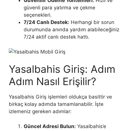
Güvenilir Ödeme Yöntemleri:
Hızlı ve
güvenli para yatırma ve çekme
seçenekleri.
7/24 Canlı Destek:
Herhangi bir sorun
durumunda anında yardım alabileceğiniz
7/24 aktif canlı destek hattı.
Yasalbahis Giriş: Adım
Adım Nasıl Erişilir?
Yasalbahis Giriş işlemleri oldukça basittir ve
birkaç kolay adımda tamamlanabilir. İşte
izlemeniz gereken adımlar:
Güncel Adresi Bulun:
Yasalbahis’e