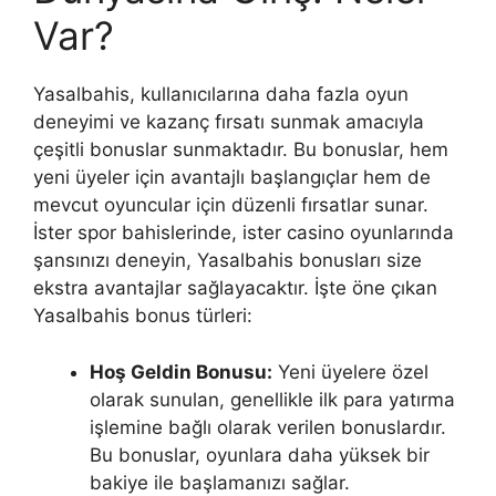
Var?
Yasalbahis, kullanıcılarına daha fazla oyun
deneyimi ve kazanç fırsatı sunmak amacıyla
çeşitli bonuslar sunmaktadır. Bu bonuslar, hem
yeni üyeler için avantajlı başlangıçlar hem de
mevcut oyuncular için düzenli fırsatlar sunar.
İster spor bahislerinde, ister casino oyunlarında
şansınızı deneyin, Yasalbahis bonusları size
ekstra avantajlar sağlayacaktır. İşte öne çıkan
Yasalbahis bonus türleri:
Hoş Geldin Bonusu:
Yeni üyelere özel
olarak sunulan, genellikle ilk para yatırma
işlemine bağlı olarak verilen bonuslardır.
Bu bonuslar, oyunlara daha yüksek bir
bakiye ile başlamanızı sağlar.