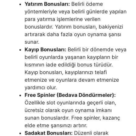
Yatırım Bonusları:
Belirli ödeme
yöntemleriyle veya belirli günlerde yapılan
para yatırma işlemlerine verilen
bonuslardır. Yatırım bonusları, bakiyenizi
artırarak daha fazla oyun oynama şansı
sunar.
Kayıp Bonusları:
Belirli bir dönemde veya
belirli oyunlarda yaşanan kayıpların bir
kısmının iade edildiği bonus türüdür.
Kayıp bonusları, kayıplarınızı telafi
etmenize ve oyunlara devam etmenize
yardımcı olur.
Free Spinler (Bedava Döndürmeler):
Özellikle slot oyunlarında geçerli olan,
ücretsiz olarak oyun oynama imkanı
sunan bonuslardır. Free spinler, kazanç
elde etme şansınızı artırır.
Sadakat Bonusları:
Düzenli olarak