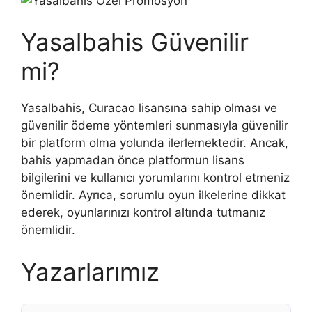
Yasalbahis Güvenilir
mi?
Yasalbahis, Curacao lisansına sahip olması ve
güvenilir ödeme yöntemleri sunmasıyla güvenilir
bir platform olma yolunda ilerlemektedir. Ancak,
bahis yapmadan önce platformun lisans
bilgilerini ve kullanıcı yorumlarını kontrol etmeniz
önemlidir. Ayrıca, sorumlu oyun ilkelerine dikkat
ederek, oyunlarınızı kontrol altında tutmanız
önemlidir.
Yazarlarımız