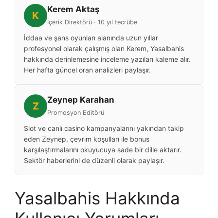
Kerem Aktaş
K
İçerik Direktörü · 10 yıl tecrübe
İddaa ve şans oyunları alanında uzun yıllar
profesyonel olarak çalışmış olan Kerem, Yasalbahis
hakkında derinlemesine inceleme yazıları kaleme alır.
Her hafta güncel oran analizleri paylaşır.
Zeynep Karahan
Z
Promosyon Editörü
Slot ve canlı casino kampanyalarını yakından takip
eden Zeynep, çevrim koşulları ile bonus
karşılaştırmalarını okuyucuya sade bir dille aktarır.
Sektör haberlerini de düzenli olarak paylaşır.
Yasalbahis Hakkında