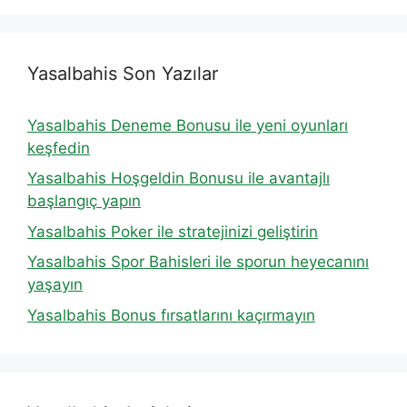
Yasalbahis Son Yazılar
Yasalbahis Deneme Bonusu ile yeni oyunları
keşfedin
Yasalbahis Hoşgeldin Bonusu ile avantajlı
başlangıç yapın
Yasalbahis Poker ile stratejinizi geliştirin
Yasalbahis Spor Bahisleri ile sporun heyecanını
yaşayın
Yasalbahis Bonus fırsatlarını kaçırmayın