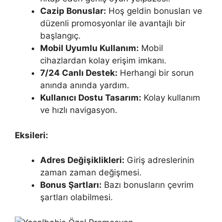
Cazip Bonuslar:
Hoş geldin bonusları ve
düzenli promosyonlar ile avantajlı bir
başlangıç.
Mobil Uyumlu Kullanım:
Mobil
cihazlardan kolay erişim imkanı.
7/24 Canlı Destek:
Herhangi bir sorun
anında anında yardım.
Kullanıcı Dostu Tasarım:
Kolay kullanım
ve hızlı navigasyon.
Eksileri:
Adres Değişiklikleri:
Giriş adreslerinin
zaman zaman değişmesi.
Bonus Şartları:
Bazı bonusların çevrim
şartları olabilmesi.