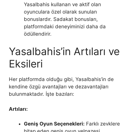
Yasalbahis kullanan ve aktif olan
oyunculara özel olarak sunulan
bonuslardır. Sadakat bonusları,
platformdaki deneyiminizi daha da
ödüllendirir.
Yasalbahis’in Artıları ve
Eksileri
Her platformda olduğu gibi, Yasalbahis’in de
kendine özgü avantajları ve dezavantajları
bulunmaktadır. İşte bazıları:
Artıları:
Geniş Oyun Seçenekleri:
Farklı zevklere
hitap eden geniş oyun yelpazesi.