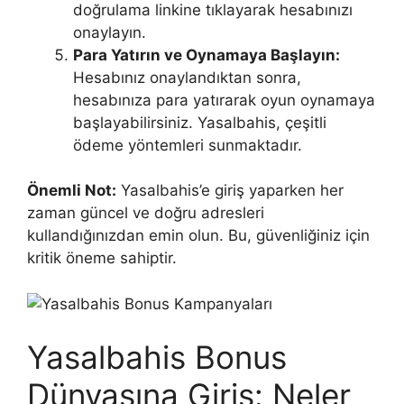
doğrulama linkine tıklayarak hesabınızı
onaylayın.
Para Yatırın ve Oynamaya Başlayın:
Hesabınız onaylandıktan sonra,
hesabınıza para yatırarak oyun oynamaya
başlayabilirsiniz. Yasalbahis, çeşitli
ödeme yöntemleri sunmaktadır.
Önemli Not:
Yasalbahis’e giriş yaparken her
zaman güncel ve doğru adresleri
kullandığınızdan emin olun. Bu, güvenliğiniz için
kritik öneme sahiptir.
Yasalbahis Bonus
Dünyasına Giriş: Neler