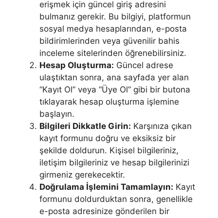
erişmek için güncel giriş adresini
bulmanız gerekir. Bu bilgiyi, platformun
sosyal medya hesaplarından, e-posta
bildirimlerinden veya güvenilir bahis
inceleme sitelerinden öğrenebilirsiniz.
Hesap Oluşturma:
Güncel adrese
ulaştıktan sonra, ana sayfada yer alan
“Kayıt Ol” veya “Üye Ol” gibi bir butona
tıklayarak hesap oluşturma işlemine
başlayın.
Bilgileri Dikkatle Girin:
Karşınıza çıkan
kayıt formunu doğru ve eksiksiz bir
şekilde doldurun. Kişisel bilgileriniz,
iletişim bilgileriniz ve hesap bilgilerinizi
girmeniz gerekecektir.
Doğrulama İşlemini Tamamlayın:
Kayıt
formunu doldurduktan sonra, genellikle
e-posta adresinize gönderilen bir