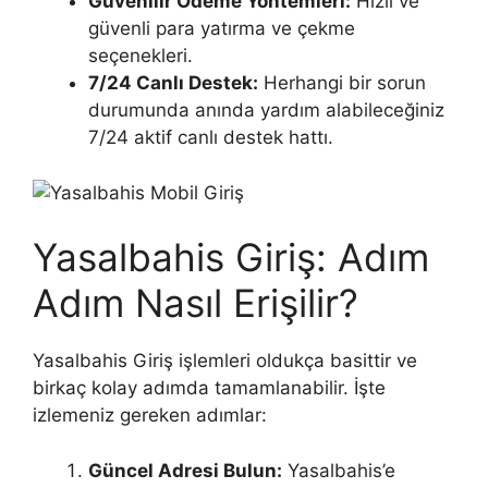
Güvenilir Ödeme Yöntemleri:
Hızlı ve
güvenli para yatırma ve çekme
seçenekleri.
7/24 Canlı Destek:
Herhangi bir sorun
durumunda anında yardım alabileceğiniz
7/24 aktif canlı destek hattı.
Yasalbahis Giriş: Adım
Adım Nasıl Erişilir?
Yasalbahis Giriş işlemleri oldukça basittir ve
birkaç kolay adımda tamamlanabilir. İşte
izlemeniz gereken adımlar:
Güncel Adresi Bulun:
Yasalbahis’e