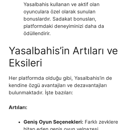
Yasalbahis kullanan ve aktif olan
oyunculara özel olarak sunulan
bonuslardır. Sadakat bonusları,
platformdaki deneyiminizi daha da
ödüllendirir.
Yasalbahis’in Artıları ve
Eksileri
Her platformda olduğu gibi, Yasalbahis’in de
kendine özgü avantajları ve dezavantajları
bulunmaktadır. İşte bazıları:
Artıları:
Geniş Oyun Seçenekleri:
Farklı zevklere
hitap eden geniş oyun yelpazesi.