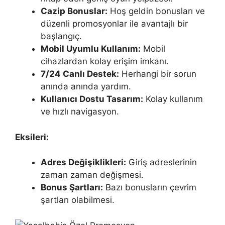
Cazip Bonuslar:
Hoş geldin bonusları ve
düzenli promosyonlar ile avantajlı bir
başlangıç.
Mobil Uyumlu Kullanım:
Mobil
cihazlardan kolay erişim imkanı.
7/24 Canlı Destek:
Herhangi bir sorun
anında anında yardım.
Kullanıcı Dostu Tasarım:
Kolay kullanım
ve hızlı navigasyon.
Eksileri:
Adres Değişiklikleri:
Giriş adreslerinin
zaman zaman değişmesi.
Bonus Şartları:
Bazı bonusların çevrim
şartları olabilmesi.