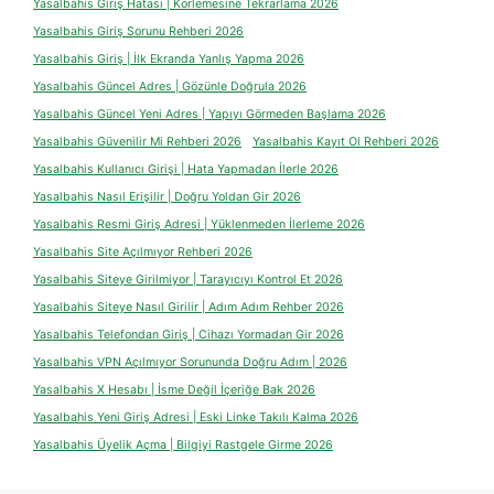
Yasalbahis Giriş Hatası | Körlemesine Tekrarlama 2026
Yasalbahis Giriş Sorunu Rehberi 2026
Yasalbahis Giriş | İlk Ekranda Yanlış Yapma 2026
Yasalbahis Güncel Adres | Gözünle Doğrula 2026
Yasalbahis Güncel Yeni Adres | Yapıyı Görmeden Başlama 2026
Yasalbahis Güvenilir Mi Rehberi 2026
Yasalbahis Kayıt Ol Rehberi 2026
Yasalbahis Kullanıcı Girişi | Hata Yapmadan İlerle 2026
Yasalbahis Nasıl Erişilir | Doğru Yoldan Gir 2026
Yasalbahis Resmi Giriş Adresi | Yüklenmeden İlerleme 2026
Yasalbahis Site Açılmıyor Rehberi 2026
Yasalbahis Siteye Girilmiyor | Tarayıcıyı Kontrol Et 2026
Yasalbahis Siteye Nasıl Girilir | Adım Adım Rehber 2026
Yasalbahis Telefondan Giriş | Cihazı Yormadan Gir 2026
Yasalbahis VPN Açılmıyor Sorununda Doğru Adım | 2026
Yasalbahis X Hesabı | İsme Değil İçeriğe Bak 2026
Yasalbahis Yeni Giriş Adresi | Eski Linke Takılı Kalma 2026
Yasalbahis Üyelik Açma | Bilgiyi Rastgele Girme 2026