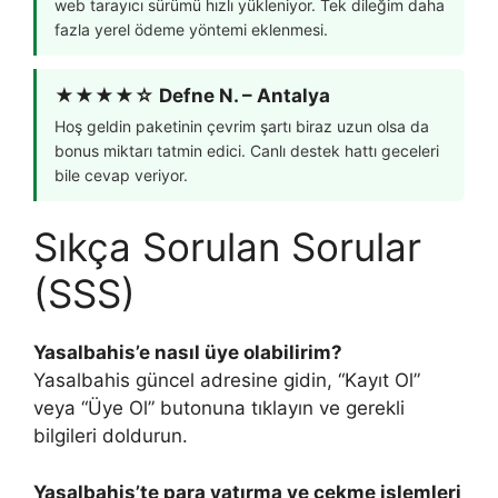
web tarayıcı sürümü hızlı yükleniyor. Tek dileğim daha
fazla yerel ödeme yöntemi eklenmesi.
★★★★☆ Defne N. – Antalya
Hoş geldin paketinin çevrim şartı biraz uzun olsa da
bonus miktarı tatmin edici. Canlı destek hattı geceleri
bile cevap veriyor.
Sıkça Sorulan Sorular
(SSS)
Yasalbahis’e nasıl üye olabilirim?
Yasalbahis güncel adresine gidin, “Kayıt Ol”
veya “Üye Ol” butonuna tıklayın ve gerekli
bilgileri doldurun.
Yasalbahis’te para yatırma ve çekme işlemleri