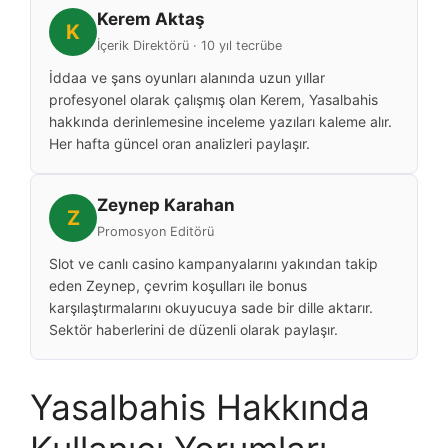
Kerem Aktaş
K
İçerik Direktörü · 10 yıl tecrübe
İddaa ve şans oyunları alanında uzun yıllar
profesyonel olarak çalışmış olan Kerem, Yasalbahis
hakkında derinlemesine inceleme yazıları kaleme alır.
Her hafta güncel oran analizleri paylaşır.
Zeynep Karahan
Z
Promosyon Editörü
Slot ve canlı casino kampanyalarını yakından takip
eden Zeynep, çevrim koşulları ile bonus
karşılaştırmalarını okuyucuya sade bir dille aktarır.
Sektör haberlerini de düzenli olarak paylaşır.
Yasalbahis Hakkında