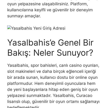
oyun yelpazesine ulaşabilirsiniz. Platform,
kullanıcılarına keyifli ve güvenilir bir deneyim
sunmayı amaçlar.
Yasalbahis’e Genel Bir
Bakış: Neler Sunuyor?
Yasalbahis, spor bahisleri, canlı casino oyunları,
slot makineleri ve daha birçok eğlenceli içeriği
bir arada sunan, kullanıcı dostu bir online oyun
platformudur. Hem deneyimli oyunculara hem
de yeni başlayanlara hitap eden geniş bir oyun
yelpazesi sunmaktadır. Yasalbahis, Curacao
lisanslı olup, güvenilir bir oyun ortamı sağlamayı
hedeflemektedir.