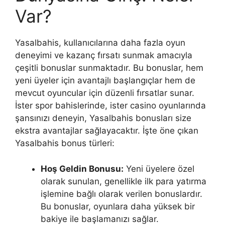
Var?
Yasalbahis, kullanıcılarına daha fazla oyun
deneyimi ve kazanç fırsatı sunmak amacıyla
çeşitli bonuslar sunmaktadır. Bu bonuslar, hem
yeni üyeler için avantajlı başlangıçlar hem de
mevcut oyuncular için düzenli fırsatlar sunar.
İster spor bahislerinde, ister casino oyunlarında
şansınızı deneyin, Yasalbahis bonusları size
ekstra avantajlar sağlayacaktır. İşte öne çıkan
Yasalbahis bonus türleri:
Hoş Geldin Bonusu:
Yeni üyelere özel
olarak sunulan, genellikle ilk para yatırma
işlemine bağlı olarak verilen bonuslardır.
Bu bonuslar, oyunlara daha yüksek bir
bakiye ile başlamanızı sağlar.