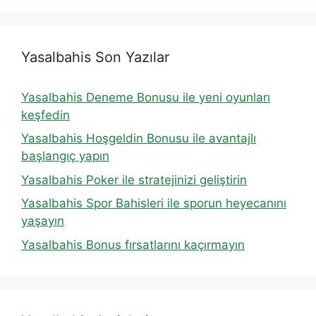
Yasalbahis Son Yazılar
Yasalbahis Deneme Bonusu ile yeni oyunları
keşfedin
Yasalbahis Hoşgeldin Bonusu ile avantajlı
başlangıç yapın
Yasalbahis Poker ile stratejinizi geliştirin
Yasalbahis Spor Bahisleri ile sporun heyecanını
yaşayın
Yasalbahis Bonus fırsatlarını kaçırmayın