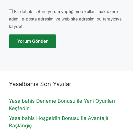
Bir dahaki sefere yorum yaptığımda kullanılmak üzere
adımı, e-posta adresimi ve web site adresimi bu tarayıcıya
kaydet.
Yorum Gönder
Yasalbahis Son Yazılar
Yasalbahis Deneme Bonusu ile Yeni Oyunları
Keşfedin
Yasalbahis Hoşgeldin Bonusu ile Avantajlı
Başlangıç