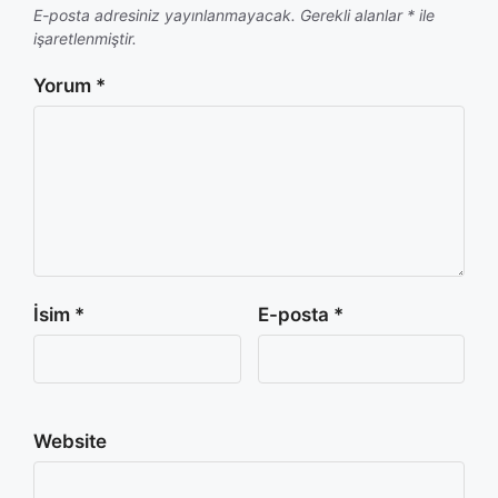
E-posta adresiniz yayınlanmayacak. Gerekli alanlar * ile
işaretlenmiştir.
Yorum *
İsim *
E-posta *
Website