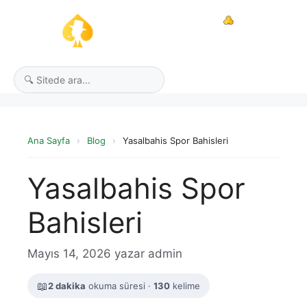
Ana Sayfa
›
Blog
›
Yasalbahis Spor Bahisleri
Yasalbahis Spor
Bahisleri
Mayıs 14, 2026 yazar admin
📖
2 dakika
okuma süresi ·
130
kelime