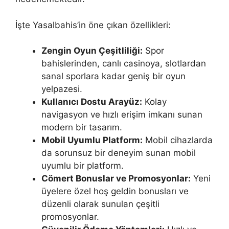
İşte Yasalbahis’in öne çıkan özellikleri:
Zengin Oyun Çeşitliliği:
Spor
bahislerinden, canlı casinoya, slotlardan
sanal sporlara kadar geniş bir oyun
yelpazesi.
Kullanıcı Dostu Arayüz:
Kolay
navigasyon ve hızlı erişim imkanı sunan
modern bir tasarım.
Mobil Uyumlu Platform:
Mobil cihazlarda
da sorunsuz bir deneyim sunan mobil
uyumlu bir platform.
Cömert Bonuslar ve Promosyonlar:
Yeni
üyelere özel hoş geldin bonusları ve
düzenli olarak sunulan çeşitli
promosyonlar.