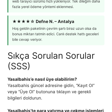
web tarayıcı sürümü hızlı yükleniyor. Tek dileğim daha
fazla yerel ödeme yöntemi eklenmesi.
★★★★☆ Defne N. – Antalya
Hoş geldin paketinin çevrim şartı biraz uzun olsa da
bonus miktarı tatmin edici. Canlı destek hattı geceleri
bile cevap veriyor.
Sıkça Sorulan Sorular
(SSS)
Yasalbahis’e nasıl üye olabilirim?
Yasalbahis güncel adresine gidin, “Kayıt Ol”
veya “Üye Ol” butonuna tıklayın ve gerekli
bilgileri doldurun.
Yasalbahis’te para yatırma ve çekme işlemleri