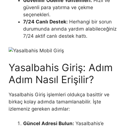
Güvenilir Ödeme Yöntemleri:
Hızlı ve
güvenli para yatırma ve çekme
seçenekleri.
7/24 Canlı Destek:
Herhangi bir sorun
durumunda anında yardım alabileceğiniz
7/24 aktif canlı destek hattı.
Yasalbahis Giriş: Adım
Adım Nasıl Erişilir?
Yasalbahis Giriş işlemleri oldukça basittir ve
birkaç kolay adımda tamamlanabilir. İşte
izlemeniz gereken adımlar:
Güncel Adresi Bulun:
Yasalbahis’e