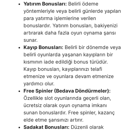
Yatırım Bonusları:
Belirli ödeme
yöntemleriyle veya belirli günlerde yapılan
para yatırma işlemlerine verilen
bonuslardır. Yatırım bonusları, bakiyenizi
artırarak daha fazla oyun oynama şansı
sunar.
Kayıp Bonusları:
Belirli bir dönemde veya
belirli oyunlarda yaşanan kayıpların bir
kısmının iade edildiği bonus türüdür.
Kayıp bonusları, kayıplarınızı telafi
etmenize ve oyunlara devam etmenize
yardımcı olur.
Free Spinler (Bedava Döndürmeler):
Özellikle slot oyunlarında geçerli olan,
ücretsiz olarak oyun oynama imkanı
sunan bonuslardır. Free spinler, kazanç
elde etme şansınızı artırır.
Sadakat Bonusları:
Düzenli olarak