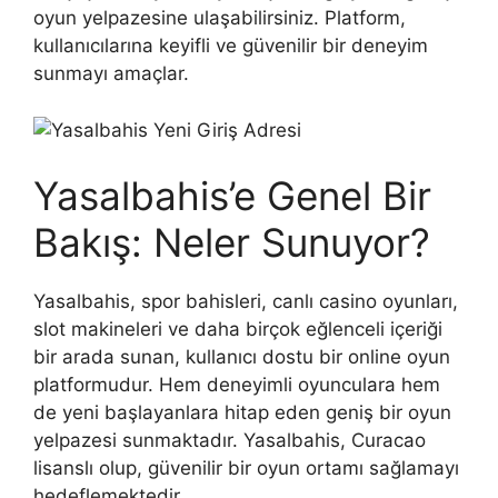
oyun yelpazesine ulaşabilirsiniz. Platform,
kullanıcılarına keyifli ve güvenilir bir deneyim
sunmayı amaçlar.
Yasalbahis’e Genel Bir
Bakış: Neler Sunuyor?
Yasalbahis, spor bahisleri, canlı casino oyunları,
slot makineleri ve daha birçok eğlenceli içeriği
bir arada sunan, kullanıcı dostu bir online oyun
platformudur. Hem deneyimli oyunculara hem
de yeni başlayanlara hitap eden geniş bir oyun
yelpazesi sunmaktadır. Yasalbahis, Curacao
lisanslı olup, güvenilir bir oyun ortamı sağlamayı
hedeflemektedir.