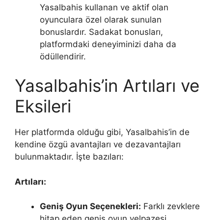
Yasalbahis kullanan ve aktif olan
oyunculara özel olarak sunulan
bonuslardır. Sadakat bonusları,
platformdaki deneyiminizi daha da
ödüllendirir.
Yasalbahis’in Artıları ve
Eksileri
Her platformda olduğu gibi, Yasalbahis’in de
kendine özgü avantajları ve dezavantajları
bulunmaktadır. İşte bazıları:
Artıları:
Geniş Oyun Seçenekleri:
Farklı zevklere
hitap eden geniş oyun yelpazesi.