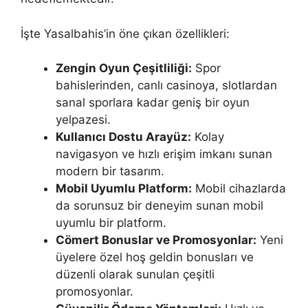
İşte Yasalbahis’in öne çıkan özellikleri:
Zengin Oyun Çeşitliliği:
Spor
bahislerinden, canlı casinoya, slotlardan
sanal sporlara kadar geniş bir oyun
yelpazesi.
Kullanıcı Dostu Arayüz:
Kolay
navigasyon ve hızlı erişim imkanı sunan
modern bir tasarım.
Mobil Uyumlu Platform:
Mobil cihazlarda
da sorunsuz bir deneyim sunan mobil
uyumlu bir platform.
Cömert Bonuslar ve Promosyonlar:
Yeni
üyelere özel hoş geldin bonusları ve
düzenli olarak sunulan çeşitli
promosyonlar.