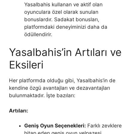
Yasalbahis kullanan ve aktif olan
oyunculara özel olarak sunulan
bonuslardır. Sadakat bonusları,
platformdaki deneyiminizi daha da
ödüllendirir.
Yasalbahis’in Artıları ve
Eksileri
Her platformda olduğu gibi, Yasalbahis’in de
kendine özgü avantajları ve dezavantajları
bulunmaktadır. İşte bazıları:
Artıları:
Geniş Oyun Seçenekleri:
Farklı zevklere
hitap eden geniş oyun yelpazesi.