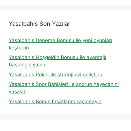
Yasalbahis Son Yazılar
Yasalbahis Deneme Bonusu ile yeni oyunları
keşfedin
Yasalbahis Hoşgeldin Bonusu ile avantajlı
başlangıç yapın
Yasalbahis Poker ile stratejinizi geliştirin
Yasalbahis Spor Bahisleri ile sporun heyecanını
yaşayın
Yasalbahis Bonus fırsatlarını kaçırmayın