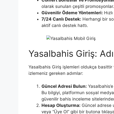
Cömert Bonuslar ve Promosyonlar
olarak sunulan çeşitli promosyonlar
Güvenilir Ödeme Yöntemleri:
Hızlı
7/24 Canlı Destek:
Herhangi bir so
aktif canlı destek hattı.
Yasalbahis Giriş: Adı
Yasalbahis Giriş işlemleri oldukça basitti
izlemeniz gereken adımlar:
Güncel Adresi Bulun:
Yasalbahis’e 
Bu bilgiyi, platformun sosyal medya
güvenilir bahis inceleme sitelerinden
Hesap Oluşturma:
Güncel adrese ul
veya “Üye Ol” gibi bir butona tıkla