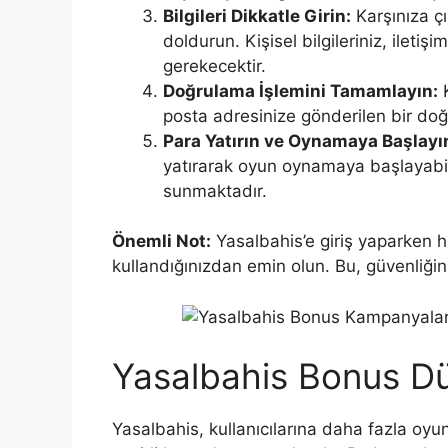
Bilgileri Dikkatle Girin:
Karşınıza çı
doldurun. Kişisel bilgileriniz, iletişi
gerekecektir.
Doğrulama İşlemini Tamamlayın:
K
posta adresinize gönderilen bir doğ
Para Yatırın ve Oynamaya Başlayı
yatırarak oyun oynamaya başlayabili
sunmaktadır.
Önemli Not:
Yasalbahis’e giriş yaparken 
kullandığınızdan emin olun. Bu, güvenliğini
Yasalbahis Bonus Dü
Yasalbahis, kullanıcılarına daha fazla oy