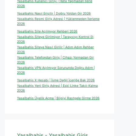
Yasalbahis Kullanıcı Girişi | Hata Yapmadan İlerle
2026
Yasalbahis Nasıl Erişilir | Doğru Yoldan Gir 2026
Yasalbahis Resmi Giriş Adresi | Yüklenmeden İlerleme
2026
Yasalbahis Site Açılmıyor Rehberi 2026
Yasalbahis Siteye Girilmiyor | Tarayıcıyı Kontrol Et
2026
Yasalbahis Siteye Nasıl Girilir | Adım Adım Rehber
2026
Yasalbahis Telefondan Giriş | Cihazı Yormadan Gir
2026
Yasalbahis VPN Açılmıyor Sorununda Doğru Adım |
2026
Yasalbahis X Hesabı | İsme Değil İçeriğe Bak 2026
Yasalbahis Yeni Giriş Adresi | Eski Linke Takılı Kalma
2026
Yasalbahis Üyelik Açma | Bilgiyi Rastgele Girme 2026
Yasalbahis - Yasalbahis Giriş