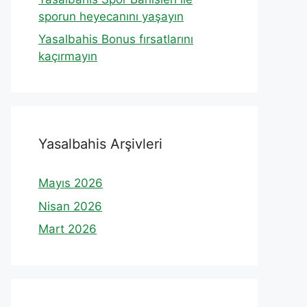
sporun heyecanını yaşayın
Yasalbahis Bonus fırsatlarını
kaçırmayın
Yasalbahis Arşivleri
Mayıs 2026
Nisan 2026
Mart 2026