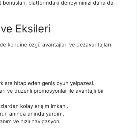
t bonusları, platformdaki deneyiminizi daha da
 ve Eksileri
 de kendine özgü avantajları ve dezavantajları
vklere hitap eden geniş oyun yelpazesi.
ı ve düzenli promosyonlar ile avantajlı bir
zlardan kolay erişim imkanı.
run anında anında yardım.
anım ve hızlı navigasyon.