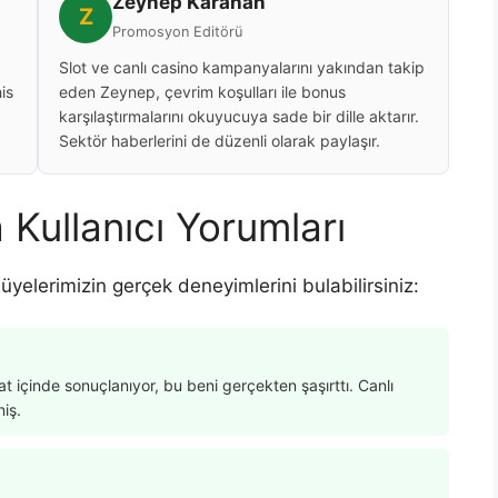
Zeynep Karahan
Z
Promosyon Editörü
Slot ve canlı casino kampanyalarını yakından takip
is
eden Zeynep, çevrim koşulları ile bonus
karşılaştırmalarını okuyucuya sade bir dille aktarır.
Sektör haberlerini de düzenli olarak paylaşır.
Kullanıcı Yorumları
yelerimizin gerçek deneyimlerini bulabilirsiniz:
at içinde sonuçlanıyor, bu beni gerçekten şaşırttı. Canlı
iş.