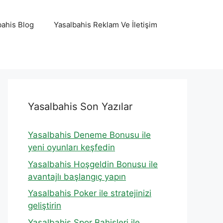
bahis Blog
Yasalbahis Reklam Ve İletişim
Yasalbahis Son Yazılar
Yasalbahis Deneme Bonusu ile
yeni oyunları keşfedin
Yasalbahis Hoşgeldin Bonusu ile
avantajlı başlangıç yapın
Yasalbahis Poker ile stratejinizi
geliştirin
Yasalbahis Spor Bahisleri ile