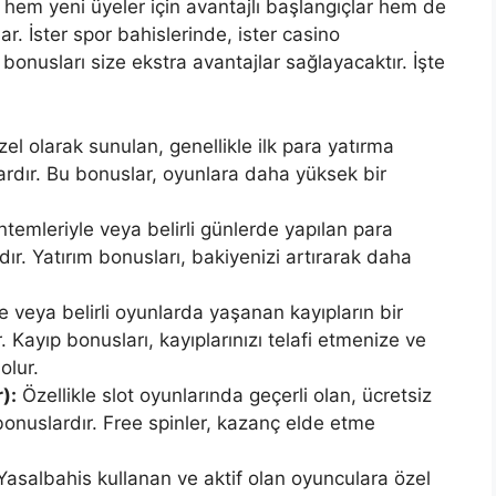
 hem yeni üyeler için avantajlı başlangıçlar hem de
ar. İster spor bahislerinde, ister casino
bonusları size ekstra avantajlar sağlayacaktır. İşte
el olarak sunulan, genellikle ilk para yatırma
lardır. Bu bonuslar, oyunlara daha yüksek bir
temleriyle veya belirli günlerde yapılan para
dır. Yatırım bonusları, bakiyenizi artırarak daha
e veya belirli oyunlarda yaşanan kayıpların bir
 Kayıp bonusları, kayıplarınızı telafi etmenize ve
olur.
):
Özellikle slot oyunlarında geçerli olan, ücretsiz
nuslardır. Free spinler, kazanç elde etme
Yasalbahis kullanan ve aktif olan oyunculara özel