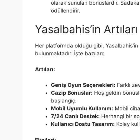
olarak sunulan bonuslardır. Sadaka
ödüllendirir.
Yasalbahis’in Artıları
Her platformda olduğu gibi, Yasalbahis’in
bulunmaktadır. İşte bazıları:
Artıları:
Geniş Oyun Seçenekleri:
Farklı ze
Cazip Bonuslar:
Hoş geldin bonuslar
başlangıç.
Mobil Uyumlu Kullanım:
Mobil ciha
7/24 Canlı Destek:
Herhangi bir so
Kullanıcı Dostu Tasarım:
Kolay kull
Eksileri: