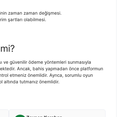
rinin zaman zaman değişmesi.
im şartları olabilmesi.
 mi?
sı ve güvenilir ödeme yöntemleri sunmasıyla
lemektedir. Ancak, bahis yapmadan önce platformun
kontrol etmeniz önemlidir. Ayrıca, sorumlu oyun
ol altında tutmanız önemlidir.