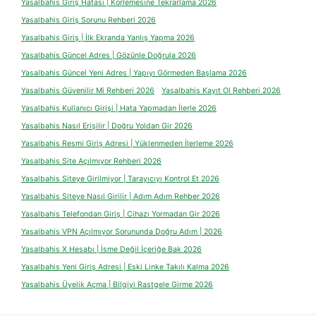
Yasalbahis Giriş Hatası | Körlemesine Tekrarlama 2026
Yasalbahis Giriş Sorunu Rehberi 2026
Yasalbahis Giriş | İlk Ekranda Yanlış Yapma 2026
Yasalbahis Güncel Adres | Gözünle Doğrula 2026
Yasalbahis Güncel Yeni Adres | Yapıyı Görmeden Başlama 2026
Yasalbahis Güvenilir Mi Rehberi 2026
Yasalbahis Kayıt Ol Rehberi 2026
Yasalbahis Kullanıcı Girişi | Hata Yapmadan İlerle 2026
Yasalbahis Nasıl Erişilir | Doğru Yoldan Gir 2026
Yasalbahis Resmi Giriş Adresi | Yüklenmeden İlerleme 2026
Yasalbahis Site Açılmıyor Rehberi 2026
Yasalbahis Siteye Girilmiyor | Tarayıcıyı Kontrol Et 2026
Yasalbahis Siteye Nasıl Girilir | Adım Adım Rehber 2026
Yasalbahis Telefondan Giriş | Cihazı Yormadan Gir 2026
Yasalbahis VPN Açılmıyor Sorununda Doğru Adım | 2026
Yasalbahis X Hesabı | İsme Değil İçeriğe Bak 2026
Yasalbahis Yeni Giriş Adresi | Eski Linke Takılı Kalma 2026
Yasalbahis Üyelik Açma | Bilgiyi Rastgele Girme 2026