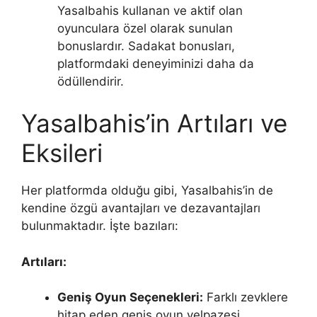
Yasalbahis kullanan ve aktif olan
oyunculara özel olarak sunulan
bonuslardır. Sadakat bonusları,
platformdaki deneyiminizi daha da
ödüllendirir.
Yasalbahis’in Artıları ve
Eksileri
Her platformda olduğu gibi, Yasalbahis’in de
kendine özgü avantajları ve dezavantajları
bulunmaktadır. İşte bazıları:
Artıları:
Geniş Oyun Seçenekleri:
Farklı zevklere
hitap eden geniş oyun yelpazesi.