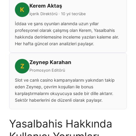
Kerem Aktaş
K
İçerik Direktörü · 10 yıl tecrübe
İddaa ve şans oyunları alanında uzun yıllar
profesyonel olarak çalışmış olan Kerem, Yasalbahis
hakkında derinlemesine inceleme yazıları kaleme alır.
Her hafta güncel oran analizleri paylaşır.
Zeynep Karahan
Z
Promosyon Editörü
Slot ve canlı casino kampanyalarını yakından takip
eden Zeynep, çevrim koşulları ile bonus
karşılaştırmalarını okuyucuya sade bir dille aktarır.
Sektör haberlerini de düzenli olarak paylaşır.
Yasalbahis Hakkında