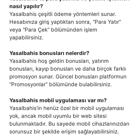
nasıl yapılır?
Yasalbahis çeşitli ödeme yöntemleri sunar.
Hesabınıza giriş yaptıktan sonra, “Para Yatır”
veya “Para Çek” bölümünden işlem
yapabilirsiniz.
Yasalbahis bonusları nelerdir?
Yasalbahis hoş geldin bonusları, yatırım
bonusları, kayıp bonusları ve daha birçok farklı
promosyon sunar. Güncel bonusları platformun
“Promosyonlar” bölümünde bulabilirsiniz.
Yasalbahis mobil uygulaması var mı?
Yasalbahis’in henüz özel bir mobil uygulaması
yok, ancak mobil uyumlu bir web sitesi
bulunmaktadır. Bu sayede mobil cihazlarınızdan
sorunsuz bir şekilde erişim sağlayabilirsiniz.