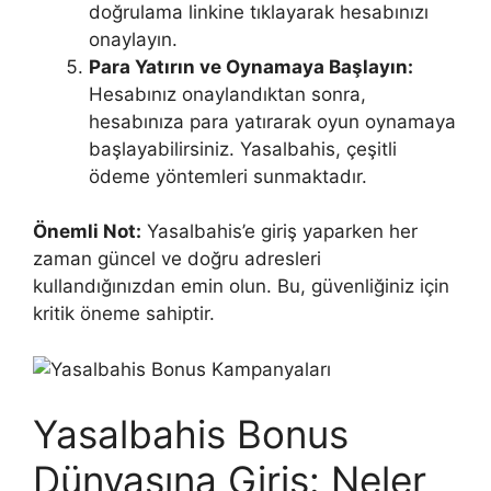
doğrulama linkine tıklayarak hesabınızı
onaylayın.
Para Yatırın ve Oynamaya Başlayın:
Hesabınız onaylandıktan sonra,
hesabınıza para yatırarak oyun oynamaya
başlayabilirsiniz. Yasalbahis, çeşitli
ödeme yöntemleri sunmaktadır.
Önemli Not:
Yasalbahis’e giriş yaparken her
zaman güncel ve doğru adresleri
kullandığınızdan emin olun. Bu, güvenliğiniz için
kritik öneme sahiptir.
Yasalbahis Bonus
Dünyasına Giriş: Neler