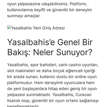
oyun yelpazesine ulaşabilirsiniz. Platform,
kullanıcılarına keyifli ve güvenilir bir deneyim
sunmayı amaçlar.
Yasalbahis’e Genel Bir
Bakış: Neler Sunuyor?
Yasalbahis, spor bahisleri, canlı casino oyunları,
slot makineleri ve daha birçok eğlenceli içeriği
bir arada sunan, kullanıcı dostu bir online oyun
platformudur. Hem deneyimli oyunculara hem
de yeni başlayanlara hitap eden geniş bir oyun
yelpazesi sunmaktadır. Yasalbahis, Curacao
lisanslı olup, güvenilir bir oyun ortamı sağlamayı
hedeflemektedir.