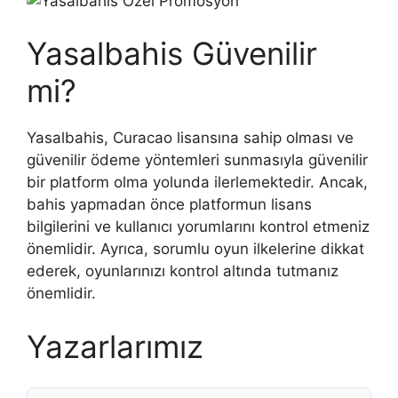
Yasalbahis Güvenilir
mi?
Yasalbahis, Curacao lisansına sahip olması ve
güvenilir ödeme yöntemleri sunmasıyla güvenilir
bir platform olma yolunda ilerlemektedir. Ancak,
bahis yapmadan önce platformun lisans
bilgilerini ve kullanıcı yorumlarını kontrol etmeniz
önemlidir. Ayrıca, sorumlu oyun ilkelerine dikkat
ederek, oyunlarınızı kontrol altında tutmanız
önemlidir.
Yazarlarımız