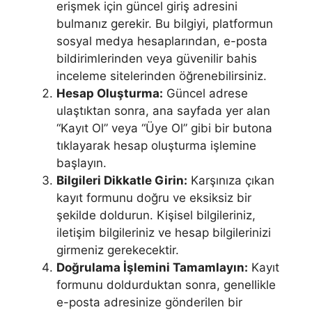
erişmek için güncel giriş adresini
bulmanız gerekir. Bu bilgiyi, platformun
sosyal medya hesaplarından, e-posta
bildirimlerinden veya güvenilir bahis
inceleme sitelerinden öğrenebilirsiniz.
Hesap Oluşturma:
Güncel adrese
ulaştıktan sonra, ana sayfada yer alan
“Kayıt Ol” veya “Üye Ol” gibi bir butona
tıklayarak hesap oluşturma işlemine
başlayın.
Bilgileri Dikkatle Girin:
Karşınıza çıkan
kayıt formunu doğru ve eksiksiz bir
şekilde doldurun. Kişisel bilgileriniz,
iletişim bilgileriniz ve hesap bilgilerinizi
girmeniz gerekecektir.
Doğrulama İşlemini Tamamlayın:
Kayıt
formunu doldurduktan sonra, genellikle
e-posta adresinize gönderilen bir