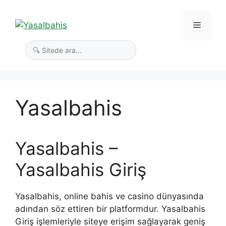
İçeriğe
atla
Menü
Yasalbahis
Yasalbahis –
Yasalbahis Giriş
Yasalbahis, online bahis ve casino dünyasında
adından söz ettiren bir platformdur. Yasalbahis
Giriş işlemleriyle siteye erişim sağlayarak geniş