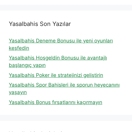
Yasalbahis Son Yazılar
Yasalbahis Deneme Bonusu ile yeni oyunları
keşfedin
Yasalbahis Hoşgeldin Bonusu ile avantajlı
başlangıç yapın
Yasalbahis Poker ile stratejinizi geliştirin
Yasalbahis Spor Bahisleri ile sporun heyecanını
yaşayın
Yasalbahis Bonus fırsatlarını kaçırmayın