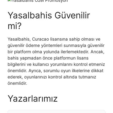
Yasalbahis Güvenilir
mi?
Yasalbahis, Curacao lisansına sahip olması ve
güvenilir ödeme yöntemleri sunmasıyla güvenilir
bir platform olma yolunda ilerlemektedir. Ancak,
bahis yapmadan önce platformun lisans
bilgilerini ve kullanıcı yorumlarını kontrol etmeniz
önemlidir. Ayrıca, sorumlu oyun ilkelerine dikkat
ederek, oyunlarınızı kontrol altında tutmanız
önemlidir.
Yazarlarımız