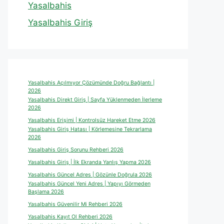
Yasalbahis
Yasalbahis Giriş
Yasalbahis Açılmıyor Çözümünde Doğru Bağlantı |
2026
Yasalbahis Direkt Giriş | Sayfa Yüklenmeden İlerleme
2026
Yasalbahis Erişimi | Kontrolsüz Hareket Etme 2026
Yasalbahis Giriş Hatası | Körlemesine Tekrarlama
2026
Yasalbahis Giriş Sorunu Rehberi 2026
Yasalbahis Giriş | İlk Ekranda Yanlış Yapma 2026
Yasalbahis Güncel Adres | Gözünle Doğrula 2026
Yasalbahis Güncel Yeni Adres | Yapıyı Görmeden
Başlama 2026
Yasalbahis Güvenilir Mi Rehberi 2026
Yasalbahis Kayıt Ol Rehberi 2026