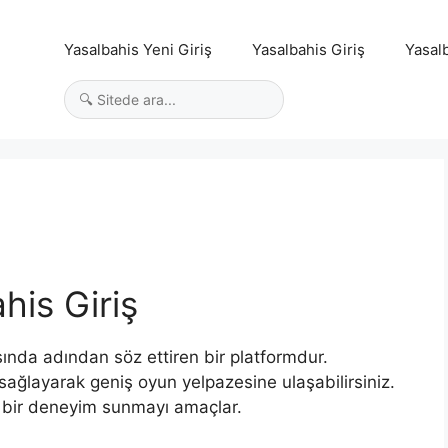
Yasalbahis Yeni Giriş
Yasalbahis Giriş
Yasal
his Giriş
ında adından söz ettiren bir platformdur.
 sağlayarak geniş oyun yelpazesine ulaşabilirsiniz.
lir bir deneyim sunmayı amaçlar.