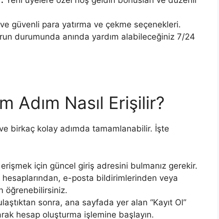
:
Yeni üyelere özel hoş geldin bonusları ve düzenli
.
 ve güvenli para yatırma ve çekme seçenekleri.
run durumunda anında yardım alabileceğiniz 7/24
m Adım Nasıl Erişilir?
r ve birkaç kolay adımda tamamlanabilir. İşte
erişmek için güncel giriş adresini bulmanız gerekir.
 hesaplarından, e-posta bildirimlerinden veya
 öğrenebilirsiniz.
aştıktan sonra, ana sayfada yer alan “Kayıt Ol”
yarak hesap oluşturma işlemine başlayın.