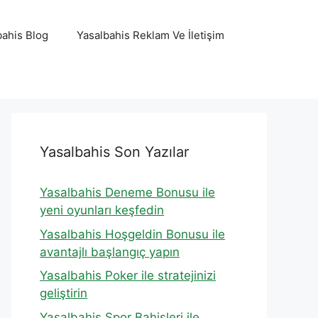
bahis Blog
Yasalbahis Reklam Ve İletişim
Yasalbahis Son Yazılar
Yasalbahis Deneme Bonusu ile
yeni oyunları keşfedin
Yasalbahis Hoşgeldin Bonusu ile
avantajlı başlangıç yapın
Yasalbahis Poker ile stratejinizi
geliştirin
Yasalbahis Spor Bahisleri ile