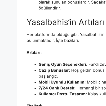
olarak sunulan bonuslardır. Sadaka
ödüllendirir.
Yasalbahis’in Artıları
Her platformda olduğu gibi, Yasalbahis’in
bulunmaktadır. İşte bazıları:
Artıları:
Geniş Oyun Seçenekleri:
Farklı ze
Cazip Bonuslar:
Hoş geldin bonuslar
başlangıç.
Mobil Uyumlu Kullanım:
Mobil ciha
7/24 Canlı Destek:
Herhangi bir so
Kullanıcı Dostu Tasarım:
Kolay kull
Eksileri: