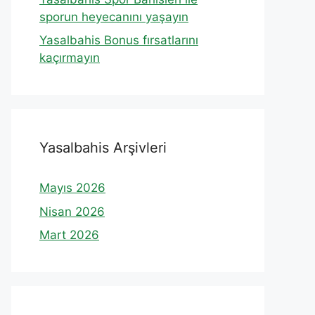
sporun heyecanını yaşayın
Yasalbahis Bonus fırsatlarını
kaçırmayın
Yasalbahis Arşivleri
Mayıs 2026
Nisan 2026
Mart 2026