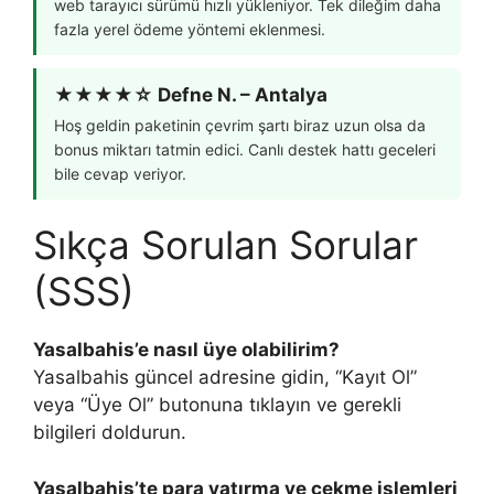
web tarayıcı sürümü hızlı yükleniyor. Tek dileğim daha
fazla yerel ödeme yöntemi eklenmesi.
★★★★☆ Defne N. – Antalya
Hoş geldin paketinin çevrim şartı biraz uzun olsa da
bonus miktarı tatmin edici. Canlı destek hattı geceleri
bile cevap veriyor.
Sıkça Sorulan Sorular
(SSS)
Yasalbahis’e nasıl üye olabilirim?
Yasalbahis güncel adresine gidin, “Kayıt Ol”
veya “Üye Ol” butonuna tıklayın ve gerekli
bilgileri doldurun.
Yasalbahis’te para yatırma ve çekme işlemleri