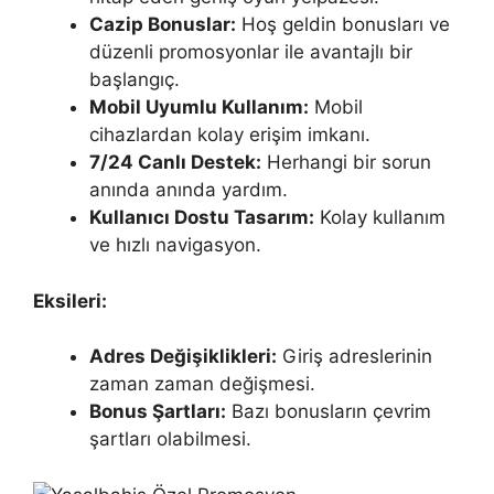
Cazip Bonuslar:
Hoş geldin bonusları ve
düzenli promosyonlar ile avantajlı bir
başlangıç.
Mobil Uyumlu Kullanım:
Mobil
cihazlardan kolay erişim imkanı.
7/24 Canlı Destek:
Herhangi bir sorun
anında anında yardım.
Kullanıcı Dostu Tasarım:
Kolay kullanım
ve hızlı navigasyon.
Eksileri:
Adres Değişiklikleri:
Giriş adreslerinin
zaman zaman değişmesi.
Bonus Şartları:
Bazı bonusların çevrim
şartları olabilmesi.