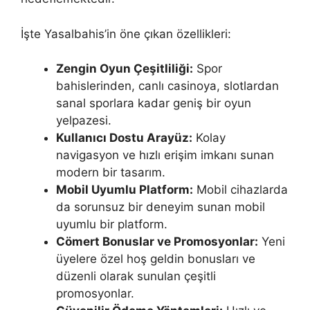
İşte Yasalbahis’in öne çıkan özellikleri:
Zengin Oyun Çeşitliliği:
Spor
bahislerinden, canlı casinoya, slotlardan
sanal sporlara kadar geniş bir oyun
yelpazesi.
Kullanıcı Dostu Arayüz:
Kolay
navigasyon ve hızlı erişim imkanı sunan
modern bir tasarım.
Mobil Uyumlu Platform:
Mobil cihazlarda
da sorunsuz bir deneyim sunan mobil
uyumlu bir platform.
Cömert Bonuslar ve Promosyonlar:
Yeni
üyelere özel hoş geldin bonusları ve
düzenli olarak sunulan çeşitli
promosyonlar.