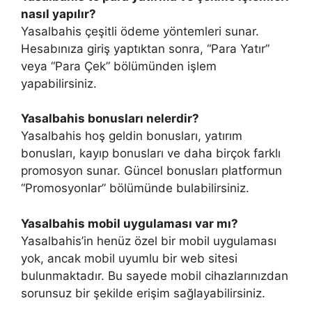
nasıl yapılır?
Yasalbahis çeşitli ödeme yöntemleri sunar.
Hesabınıza giriş yaptıktan sonra, “Para Yatır”
veya “Para Çek” bölümünden işlem
yapabilirsiniz.
Yasalbahis bonusları nelerdir?
Yasalbahis hoş geldin bonusları, yatırım
bonusları, kayıp bonusları ve daha birçok farklı
promosyon sunar. Güncel bonusları platformun
“Promosyonlar” bölümünde bulabilirsiniz.
Yasalbahis mobil uygulaması var mı?
Yasalbahis’in henüz özel bir mobil uygulaması
yok, ancak mobil uyumlu bir web sitesi
bulunmaktadır. Bu sayede mobil cihazlarınızdan
sorunsuz bir şekilde erişim sağlayabilirsiniz.