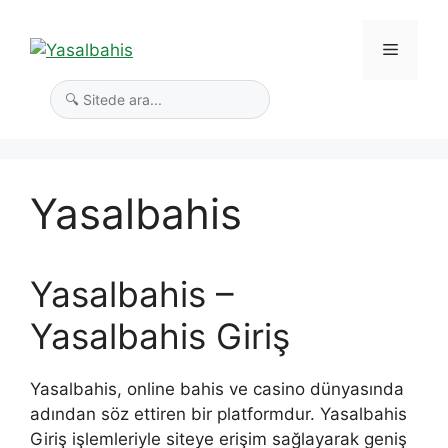
İçeriğe
atla
Menü
Yasalbahis
Yasalbahis –
Yasalbahis Giriş
Yasalbahis, online bahis ve casino dünyasında
adından söz ettiren bir platformdur. Yasalbahis
Giriş işlemleriyle siteye erişim sağlayarak geniş