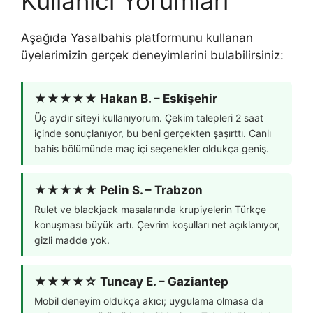
Kullanıcı Yorumları
Aşağıda Yasalbahis platformunu kullanan
üyelerimizin gerçek deneyimlerini bulabilirsiniz:
★★★★★ Hakan B. – Eskişehir
Üç aydır siteyi kullanıyorum. Çekim talepleri 2 saat
içinde sonuçlanıyor, bu beni gerçekten şaşırttı. Canlı
bahis bölümünde maç içi seçenekler oldukça geniş.
★★★★★ Pelin S. – Trabzon
Rulet ve blackjack masalarında krupiyelerin Türkçe
konuşması büyük artı. Çevrim koşulları net açıklanıyor,
gizli madde yok.
★★★★☆ Tuncay E. – Gaziantep
Mobil deneyim oldukça akıcı; uygulama olmasa da