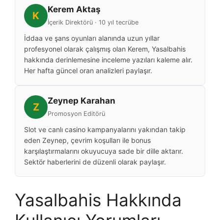
Kerem Aktaş
K
İçerik Direktörü · 10 yıl tecrübe
İddaa ve şans oyunları alanında uzun yıllar
profesyonel olarak çalışmış olan Kerem, Yasalbahis
hakkında derinlemesine inceleme yazıları kaleme alır.
Her hafta güncel oran analizleri paylaşır.
Zeynep Karahan
Z
Promosyon Editörü
Slot ve canlı casino kampanyalarını yakından takip
eden Zeynep, çevrim koşulları ile bonus
karşılaştırmalarını okuyucuya sade bir dille aktarır.
Sektör haberlerini de düzenli olarak paylaşır.
Yasalbahis Hakkında