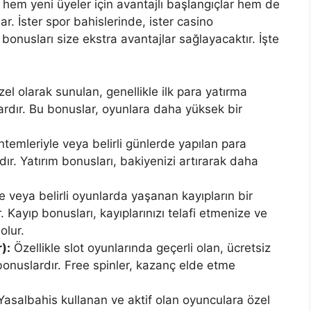
 hem yeni üyeler için avantajlı başlangıçlar hem de
ar. İster spor bahislerinde, ister casino
bonusları size ekstra avantajlar sağlayacaktır. İşte
el olarak sunulan, genellikle ilk para yatırma
lardır. Bu bonuslar, oyunlara daha yüksek bir
temleriyle veya belirli günlerde yapılan para
dır. Yatırım bonusları, bakiyenizi artırarak daha
e veya belirli oyunlarda yaşanan kayıpların bir
 Kayıp bonusları, kayıplarınızı telafi etmenize ve
olur.
):
Özellikle slot oyunlarında geçerli olan, ücretsiz
nuslardır. Free spinler, kazanç elde etme
Yasalbahis kullanan ve aktif olan oyunculara özel