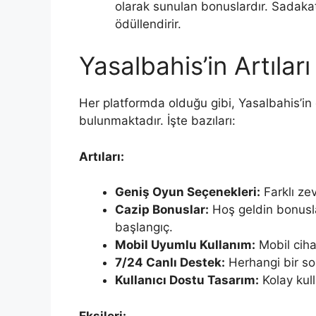
olarak sunulan bonuslardır. Sadaka
ödüllendirir.
Yasalbahis’in Artıları
Her platformda olduğu gibi, Yasalbahis’in
bulunmaktadır. İşte bazıları:
Artıları:
Geniş Oyun Seçenekleri:
Farklı ze
Cazip Bonuslar:
Hoş geldin bonuslar
başlangıç.
Mobil Uyumlu Kullanım:
Mobil ciha
7/24 Canlı Destek:
Herhangi bir so
Kullanıcı Dostu Tasarım:
Kolay kull
Eksileri: