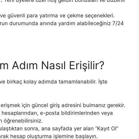
:
Yeni üyelere özel hoş geldin bonusları ve düzenli
.
 ve güvenli para yatırma ve çekme seçenekleri.
run durumunda anında yardım alabileceğiniz 7/24
m Adım Nasıl Erişilir?
r ve birkaç kolay adımda tamamlanabilir. İşte
erişmek için güncel giriş adresini bulmanız gerekir.
 hesaplarından, e-posta bildirimlerinden veya
 öğrenebilirsiniz.
aştıktan sonra, ana sayfada yer alan “Kayıt Ol”
yarak hesap oluşturma işlemine başlayın.