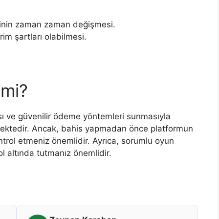
rinin zaman zaman değişmesi.
im şartları olabilmesi.
 mi?
sı ve güvenilir ödeme yöntemleri sunmasıyla
lemektedir. Ancak, bahis yapmadan önce platformun
kontrol etmeniz önemlidir. Ayrıca, sorumlu oyun
ol altında tutmanız önemlidir.