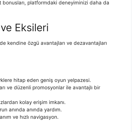
t bonusları, platformdaki deneyiminizi daha da
 ve Eksileri
 de kendine özgü avantajları ve dezavantajları
vklere hitap eden geniş oyun yelpazesi.
ı ve düzenli promosyonlar ile avantajlı bir
zlardan kolay erişim imkanı.
run anında anında yardım.
anım ve hızlı navigasyon.