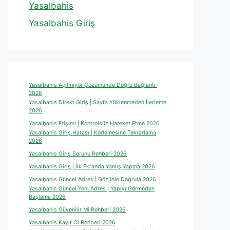
Yasalbahis
Yasalbahis Giriş
Yasalbahis Açılmıyor Çözümünde Doğru Bağlantı |
2026
Yasalbahis Direkt Giriş | Sayfa Yüklenmeden İlerleme
2026
Yasalbahis Erişimi | Kontrolsüz Hareket Etme 2026
Yasalbahis Giriş Hatası | Körlemesine Tekrarlama
2026
Yasalbahis Giriş Sorunu Rehberi 2026
Yasalbahis Giriş | İlk Ekranda Yanlış Yapma 2026
Yasalbahis Güncel Adres | Gözünle Doğrula 2026
Yasalbahis Güncel Yeni Adres | Yapıyı Görmeden
Başlama 2026
Yasalbahis Güvenilir Mi Rehberi 2026
Yasalbahis Kayıt Ol Rehberi 2026