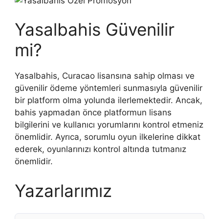
Yasalbahis Güvenilir
mi?
Yasalbahis, Curacao lisansına sahip olması ve
güvenilir ödeme yöntemleri sunmasıyla güvenilir
bir platform olma yolunda ilerlemektedir. Ancak,
bahis yapmadan önce platformun lisans
bilgilerini ve kullanıcı yorumlarını kontrol etmeniz
önemlidir. Ayrıca, sorumlu oyun ilkelerine dikkat
ederek, oyunlarınızı kontrol altında tutmanız
önemlidir.
Yazarlarımız