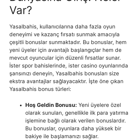
Var?
Yasalbahis, kullanıcılarına daha fazla oyun
deneyimi ve kazanç fırsatı sunmak amacıyla
çeşitli bonuslar sunmaktadır. Bu bonuslar, hem
yeni üyeler için avantajlı başlangıçlar hem de
mevcut oyuncular için düzenli fırsatlar sunar.
İster spor bahislerinde, ister casino oyunlarında
şansınızı deneyin, Yasalbahis bonusları size
ekstra avantajlar sağlayacaktır. İşte öne çıkan
Yasalbahis bonus türleri:
Hoş Geldin Bonusu:
Yeni üyelere özel
olarak sunulan, genellikle ilk para yatırma
işlemine bağlı olarak verilen bonuslardır.
Bu bonuslar, oyunlara daha yüksek bir
bakiye ile başlamanızı sağlar.