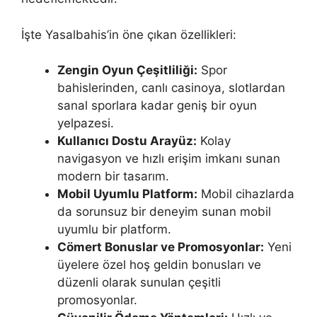
İşte Yasalbahis’in öne çıkan özellikleri:
Zengin Oyun Çeşitliliği:
Spor
bahislerinden, canlı casinoya, slotlardan
sanal sporlara kadar geniş bir oyun
yelpazesi.
Kullanıcı Dostu Arayüz:
Kolay
navigasyon ve hızlı erişim imkanı sunan
modern bir tasarım.
Mobil Uyumlu Platform:
Mobil cihazlarda
da sorunsuz bir deneyim sunan mobil
uyumlu bir platform.
Cömert Bonuslar ve Promosyonlar:
Yeni
üyelere özel hoş geldin bonusları ve
düzenli olarak sunulan çeşitli
promosyonlar.