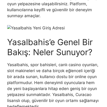
oyun yelpazesine ulaşabilirsiniz. Platform,
kullanıcılarına keyifli ve güvenilir bir deneyim
sunmayı amaçlar.
Yasalbahis’e Genel Bir
Bakış: Neler Sunuyor?
Yasalbahis, spor bahisleri, canlı casino oyunları,
slot makineleri ve daha birçok eğlenceli içeriği
bir arada sunan, kullanıcı dostu bir online oyun
platformudur. Hem deneyimli oyunculara hem
de yeni başlayanlara hitap eden geniş bir oyun
yelpazesi sunmaktadır. Yasalbahis, Curacao
lisanslı olup, güvenilir bir oyun ortamı sağlamayı
hedeflemektedir.