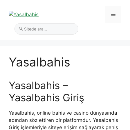
İçeriğe
atla
Menü
Yasalbahis
Yasalbahis –
Yasalbahis Giriş
Yasalbahis, online bahis ve casino dünyasında
adından söz ettiren bir platformdur. Yasalbahis
Giriş işlemleriyle siteye erişim sağlayarak geniş