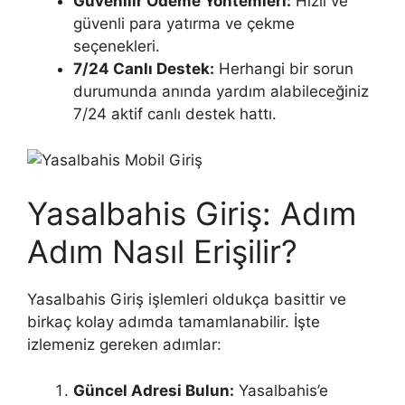
Güvenilir Ödeme Yöntemleri:
Hızlı ve
güvenli para yatırma ve çekme
seçenekleri.
7/24 Canlı Destek:
Herhangi bir sorun
durumunda anında yardım alabileceğiniz
7/24 aktif canlı destek hattı.
Yasalbahis Giriş: Adım
Adım Nasıl Erişilir?
Yasalbahis Giriş işlemleri oldukça basittir ve
birkaç kolay adımda tamamlanabilir. İşte
izlemeniz gereken adımlar:
Güncel Adresi Bulun:
Yasalbahis’e