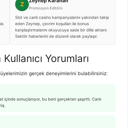
Zeynep Karahan
Z
Promosyon Editörü
Slot ve canlı casino kampanyalarını yakından takip
is
eden Zeynep, çevrim koşulları ile bonus
karşılaştırmalarını okuyucuya sade bir dille aktarır.
Sektör haberlerini de düzenli olarak paylaşır.
Kullanıcı Yorumları
yelerimizin gerçek deneyimlerini bulabilirsiniz:
at içinde sonuçlanıyor, bu beni gerçekten şaşırttı. Canlı
iş.