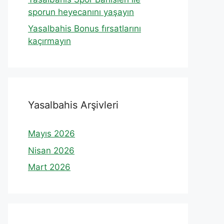
sporun heyecanını yaşayın
Yasalbahis Bonus fırsatlarını
kaçırmayın
Yasalbahis Arşivleri
Mayıs 2026
Nisan 2026
Mart 2026