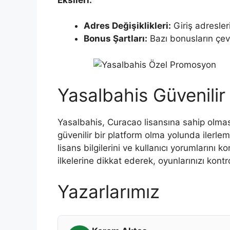
Adres Değişiklikleri:
Giriş adresle
Bonus Şartları:
Bazı bonusların çevr
Yasalbahis Güvenilir
Yasalbahis, Curacao lisansına sahip olma
güvenilir bir platform olma yolunda iler
lisans bilgilerini ve kullanıcı yorumlarını 
ilkelerine dikkat ederek, oyunlarınızı kontr
Yazarlarımız