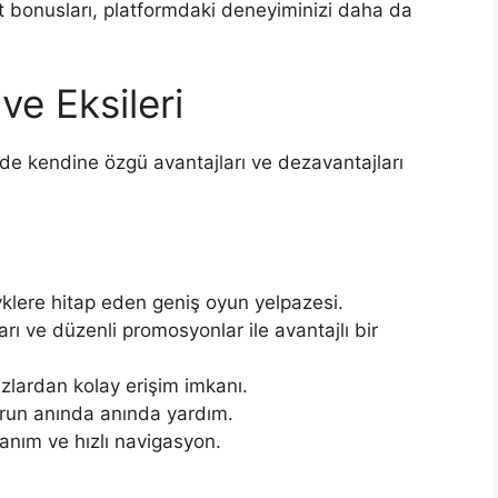
t bonusları, platformdaki deneyiminizi daha da
 ve Eksileri
 de kendine özgü avantajları ve dezavantajları
vklere hitap eden geniş oyun yelpazesi.
ı ve düzenli promosyonlar ile avantajlı bir
zlardan kolay erişim imkanı.
run anında anında yardım.
anım ve hızlı navigasyon.