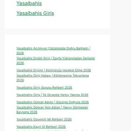
Yasalbahis
Yasalbahis Giriş
Yasalbahis Açılmıyor Çözümünde Doğru Bağlantı |
2026
Yasalbahis Direkt Giriş | Sayfa Yüklenmeden İlerleme
2026
Yasalbahis Erişimi | Kontrolsüz Hareket Etme 2026
Yasalbahis Giriş Hatası | Körlemesine Tekrarlama
2026
Yasalbahis Giriş Sorunu Rehberi 2026
Yasalbahis Giriş | İlk Ekranda Yanlış Yapma 2026
Yasalbahis Güncel Adres | Gözünle Doğrula 2026
Yasalbahis Güncel Yeni Adres | Yapıyı Görmeden
Başlama 2026
Yasalbahis Güvenilir Mi Rehberi 2026
Yasalbahis Kayıt Ol Rehberi 2026