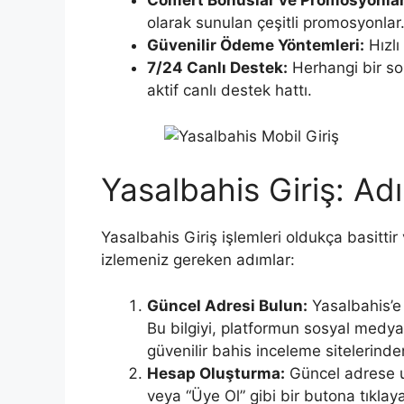
Cömert Bonuslar ve Promosyonlar
olarak sunulan çeşitli promosyonlar
Güvenilir Ödeme Yöntemleri:
Hızlı
7/24 Canlı Destek:
Herhangi bir so
aktif canlı destek hattı.
Yasalbahis Giriş: Adı
Yasalbahis Giriş işlemleri oldukça basitti
izlemeniz gereken adımlar:
Güncel Adresi Bulun:
Yasalbahis’e 
Bu bilgiyi, platformun sosyal medya
güvenilir bahis inceleme sitelerinden
Hesap Oluşturma:
Güncel adrese ul
veya “Üye Ol” gibi bir butona tıkla