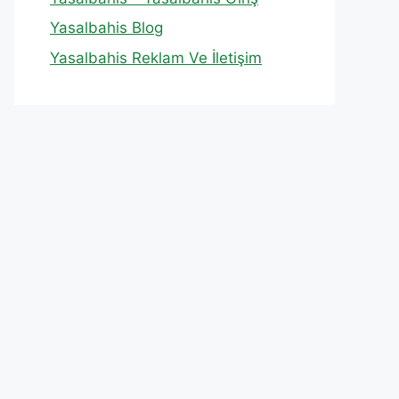
Yasalbahis Blog
Yasalbahis Reklam Ve İletişim