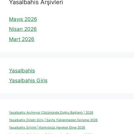
Yasalbahis Arşivleri
Mayıs 2026
Nisan 2026
Mart 2026
Yasalbahis
Yasalbahis Giriş
Yasalbahis Açılmıyor Çözümünde Doğru Bağlantı | 2026
Yasalbahis Direkt Giriş | Sayfa Yüklenmeden İlerleme 2026
Yasalbahis Erişimi | Kontrolsüz Hareket Etme 2026