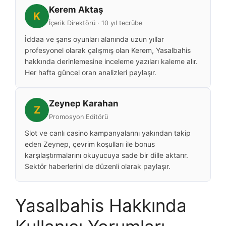
Kerem Aktaş
K
İçerik Direktörü · 10 yıl tecrübe
İddaa ve şans oyunları alanında uzun yıllar
profesyonel olarak çalışmış olan Kerem, Yasalbahis
hakkında derinlemesine inceleme yazıları kaleme alır.
Her hafta güncel oran analizleri paylaşır.
Zeynep Karahan
Z
Promosyon Editörü
Slot ve canlı casino kampanyalarını yakından takip
eden Zeynep, çevrim koşulları ile bonus
karşılaştırmalarını okuyucuya sade bir dille aktarır.
Sektör haberlerini de düzenli olarak paylaşır.
Yasalbahis Hakkında