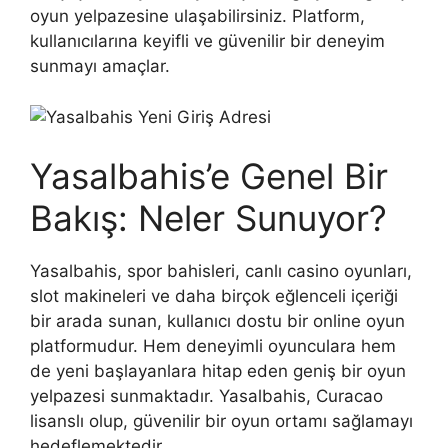
oyun yelpazesine ulaşabilirsiniz. Platform,
kullanıcılarına keyifli ve güvenilir bir deneyim
sunmayı amaçlar.
Yasalbahis’e Genel Bir
Bakış: Neler Sunuyor?
Yasalbahis, spor bahisleri, canlı casino oyunları,
slot makineleri ve daha birçok eğlenceli içeriği
bir arada sunan, kullanıcı dostu bir online oyun
platformudur. Hem deneyimli oyunculara hem
de yeni başlayanlara hitap eden geniş bir oyun
yelpazesi sunmaktadır. Yasalbahis, Curacao
lisanslı olup, güvenilir bir oyun ortamı sağlamayı
hedeflemektedir.