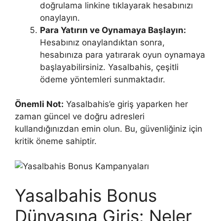
doğrulama linkine tıklayarak hesabınızı
onaylayın.
Para Yatırın ve Oynamaya Başlayın:
Hesabınız onaylandıktan sonra,
hesabınıza para yatırarak oyun oynamaya
başlayabilirsiniz. Yasalbahis, çeşitli
ödeme yöntemleri sunmaktadır.
Önemli Not:
Yasalbahis’e giriş yaparken her
zaman güncel ve doğru adresleri
kullandığınızdan emin olun. Bu, güvenliğiniz için
kritik öneme sahiptir.
Yasalbahis Bonus
Dünyasına Giriş: Neler