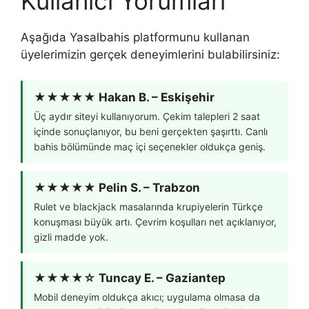
Kullanıcı Yorumları
Aşağıda Yasalbahis platformunu kullanan
üyelerimizin gerçek deneyimlerini bulabilirsiniz:
★★★★★ Hakan B. – Eskişehir
Üç aydır siteyi kullanıyorum. Çekim talepleri 2 saat
içinde sonuçlanıyor, bu beni gerçekten şaşırttı. Canlı
bahis bölümünde maç içi seçenekler oldukça geniş.
★★★★★ Pelin S. – Trabzon
Rulet ve blackjack masalarında krupiyelerin Türkçe
konuşması büyük artı. Çevrim koşulları net açıklanıyor,
gizli madde yok.
★★★★☆ Tuncay E. – Gaziantep
Mobil deneyim oldukça akıcı; uygulama olmasa da