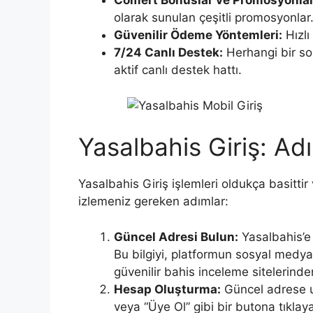
Cömert Bonuslar ve Promosyonlar
olarak sunulan çeşitli promosyonlar
Güvenilir Ödeme Yöntemleri:
Hızlı
7/24 Canlı Destek:
Herhangi bir so
aktif canlı destek hattı.
Yasalbahis Giriş: Adı
Yasalbahis Giriş işlemleri oldukça basitti
izlemeniz gereken adımlar:
Güncel Adresi Bulun:
Yasalbahis’e 
Bu bilgiyi, platformun sosyal medya
güvenilir bahis inceleme sitelerinden
Hesap Oluşturma:
Güncel adrese ul
veya “Üye Ol” gibi bir butona tıkla