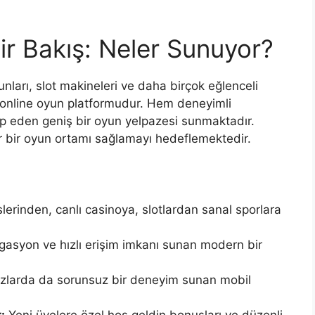
ir Bakış: Neler Sunuyor?
unları, slot makineleri ve daha birçok eğlenceli
ir online oyun platformudur. Hem deneyimli
p eden geniş bir oyun yelpazesi sunmaktadır.
ir bir oyun ortamı sağlamayı hedeflemektedir.
lerinden, canlı casinoya, slotlardan sanal sporlara
gasyon ve hızlı erişim imkanı sunan modern bir
zlarda da sorunsuz bir deneyim sunan mobil