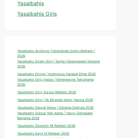
Yasalbahis
Yasalbahis Giriş
Yasalbahis Açılmıyor Çözümünde Doğru Bağlantı |
2026
Yasalbahis Direkt Giriş | Sayfa Yüklenmeden İlerleme
2026
Yasalbahis Erişimi | Kontrolsüz Hareket Etme 2026
Yasalbahis Giriş Hatası | Körlemesine Tekrarlama
2026
Yasalbahis Giriş Sorunu Rehberi 2026
Yasalbahis Giriş | İlk Ekranda Yanlış Yapma 2026
Yasalbahis Güncel Adres | Gözünle Doğrula 2026
Yasalbahis Güncel Yeni Adres | Yapıyı Görmeden
Başlama 2026
Yasalbahis Güvenilir Mi Rehberi 2026
Yasalbahis Kayıt Ol Rehberi 2026