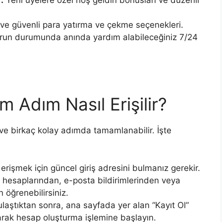
:
Yeni üyelere özel hoş geldin bonusları ve düzenli
.
 ve güvenli para yatırma ve çekme seçenekleri.
run durumunda anında yardım alabileceğiniz 7/24
m Adım Nasıl Erişilir?
r ve birkaç kolay adımda tamamlanabilir. İşte
erişmek için güncel giriş adresini bulmanız gerekir.
 hesaplarından, e-posta bildirimlerinden veya
 öğrenebilirsiniz.
aştıktan sonra, ana sayfada yer alan “Kayıt Ol”
yarak hesap oluşturma işlemine başlayın.