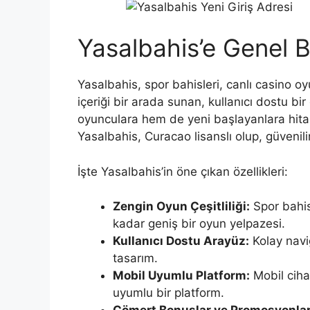
Yasalbahis’e Genel B
Yasalbahis, spor bahisleri, canlı casino oy
içeriği bir arada sunan, kullanıcı dostu b
oyunculara hem de yeni başlayanlara hita
Yasalbahis, Curacao lisanslı olup, güvenil
İşte Yasalbahis’in öne çıkan özellikleri:
Zengin Oyun Çeşitliliği:
Spor bahis
kadar geniş bir oyun yelpazesi.
Kullanıcı Dostu Arayüz:
Kolay navi
tasarım.
Mobil Uyumlu Platform:
Mobil ciha
uyumlu bir platform.