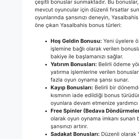
çeşitli bonuslar sunmaktadır. Bu bonuslar,
mevcut oyuncular için düzenli fırsatlar sun
oyunlarında şansınızı deneyin, Yasalbahis 
öne çıkan Yasalbahis bonus türleri:
Hoş Geldin Bonusu:
Yeni üyelere öz
işlemine bağlı olarak verilen bonus
bakiye ile başlamanızı sağlar.
Yatırım Bonusları:
Belirli ödeme yön
yatırma işlemlerine verilen bonuslar
fazla oyun oynama şansı sunar.
Kayıp Bonusları:
Belirli bir dönemd
kısmının iade edildiği bonus türüdür.
oyunlara devam etmenize yardımcı 
Free Spinler (Bedava Döndürmeler
olarak oyun oynama imkanı sunan bo
şansınızı artırır.
Sadakat Bonusları:
Düzenli olarak 