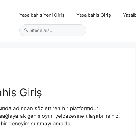
Yasalbahis Yeni Giriş
Yasalbahis Giriş
Yasal
his Giriş
ında adından söz ettiren bir platformdur.
 sağlayarak geniş oyun yelpazesine ulaşabilirsiniz.
lir bir deneyim sunmayı amaçlar.