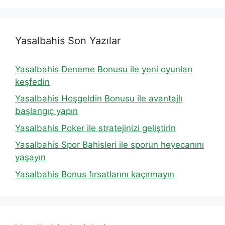
Yasalbahis Son Yazılar
Yasalbahis Deneme Bonusu ile yeni oyunları
keşfedin
Yasalbahis Hoşgeldin Bonusu ile avantajlı
başlangıç yapın
Yasalbahis Poker ile stratejinizi geliştirin
Yasalbahis Spor Bahisleri ile sporun heyecanını
yaşayın
Yasalbahis Bonus fırsatlarını kaçırmayın