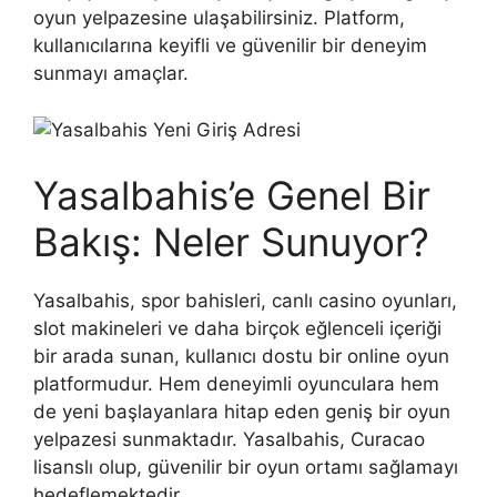
oyun yelpazesine ulaşabilirsiniz. Platform,
kullanıcılarına keyifli ve güvenilir bir deneyim
sunmayı amaçlar.
Yasalbahis’e Genel Bir
Bakış: Neler Sunuyor?
Yasalbahis, spor bahisleri, canlı casino oyunları,
slot makineleri ve daha birçok eğlenceli içeriği
bir arada sunan, kullanıcı dostu bir online oyun
platformudur. Hem deneyimli oyunculara hem
de yeni başlayanlara hitap eden geniş bir oyun
yelpazesi sunmaktadır. Yasalbahis, Curacao
lisanslı olup, güvenilir bir oyun ortamı sağlamayı
hedeflemektedir.