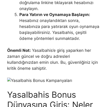
doğrulama linkine tıklayarak hesabınızı
onaylayın.
Para Yatırın ve Oynamaya Başlayın:
Hesabınız onaylandıktan sonra,
hesabınıza para yatırarak oyun oynamaya
başlayabilirsiniz. Yasalbahis, çeşitli
ödeme yöntemleri sunmaktadır.
Önemli Not:
Yasalbahis’e giriş yaparken her
zaman güncel ve doğru adresleri
kullandığınızdan emin olun. Bu, güvenliğiniz için
kritik öneme sahiptir.
Yasalbahis Bonus
Dünyasına Giriş: Neler