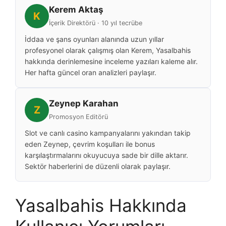
Kerem Aktaş
K
İçerik Direktörü · 10 yıl tecrübe
İddaa ve şans oyunları alanında uzun yıllar
profesyonel olarak çalışmış olan Kerem, Yasalbahis
hakkında derinlemesine inceleme yazıları kaleme alır.
Her hafta güncel oran analizleri paylaşır.
Zeynep Karahan
Z
Promosyon Editörü
Slot ve canlı casino kampanyalarını yakından takip
eden Zeynep, çevrim koşulları ile bonus
karşılaştırmalarını okuyucuya sade bir dille aktarır.
Sektör haberlerini de düzenli olarak paylaşır.
Yasalbahis Hakkında