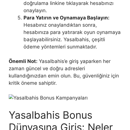
doğrulama linkine tıklayarak hesabınızı
onaylayın.
Para Yatırın ve Oynamaya Başlayın:
Hesabınız onaylandıktan sonra,
hesabınıza para yatırarak oyun oynamaya
başlayabilirsiniz. Yasalbahis, çeşitli
ödeme yöntemleri sunmaktadır.
Önemli Not:
Yasalbahis’e giriş yaparken her
zaman güncel ve doğru adresleri
kullandığınızdan emin olun. Bu, güvenliğiniz için
kritik öneme sahiptir.
Yasalbahis Bonus
Dünyasına Giriş: Neler