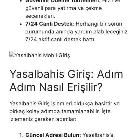
Güvenilir Ödeme Yöntemleri:
Hızlı ve
güvenli para yatırma ve çekme
seçenekleri.
7/24 Canlı Destek:
Herhangi bir sorun
durumunda anında yardım alabileceğiniz
7/24 aktif canlı destek hattı.
Yasalbahis Giriş: Adım
Adım Nasıl Erişilir?
Yasalbahis Giriş işlemleri oldukça basittir ve
birkaç kolay adımda tamamlanabilir. İşte
izlemeniz gereken adımlar:
Güncel Adresi Bulun:
Yasalbahis’e