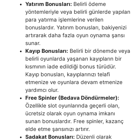
Yatırım Bonusları:
Belirli ödeme
yöntemleriyle veya belirli günlerde yapılan
para yatırma işlemlerine verilen
bonuslardır. Yatırım bonusları, bakiyenizi
artırarak daha fazla oyun oynama şansı
sunar.
Kayıp Bonusları:
Belirli bir dönemde veya
belirli oyunlarda yaşanan kayıpların bir
kısmının iade edildiği bonus türüdür.
Kayıp bonusları, kayıplarınızı telafi
etmenize ve oyunlara devam etmenize
yardımcı olur.
Free Spinler (Bedava Döndürmeler):
Özellikle slot oyunlarında geçerli olan,
ücretsiz olarak oyun oynama imkanı
sunan bonuslardır. Free spinler, kazanç
elde etme şansınızı artırır.
Sadakat Bonusları:
Düzenli olarak