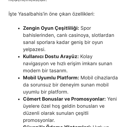
İşte Yasalbahis’in öne çıkan özellikleri:
Zengin Oyun Çeşitliliği:
Spor
bahislerinden, canlı casinoya, slotlardan
sanal sporlara kadar geniş bir oyun
yelpazesi.
Kullanıcı Dostu Arayüz:
Kolay
navigasyon ve hızlı erişim imkanı sunan
modern bir tasarım.
Mobil Uyumlu Platform:
Mobil cihazlarda
da sorunsuz bir deneyim sunan mobil
uyumlu bir platform.
Cömert Bonuslar ve Promosyonlar:
Yeni
üyelere özel hoş geldin bonusları ve
düzenli olarak sunulan çeşitli
promosyonlar.