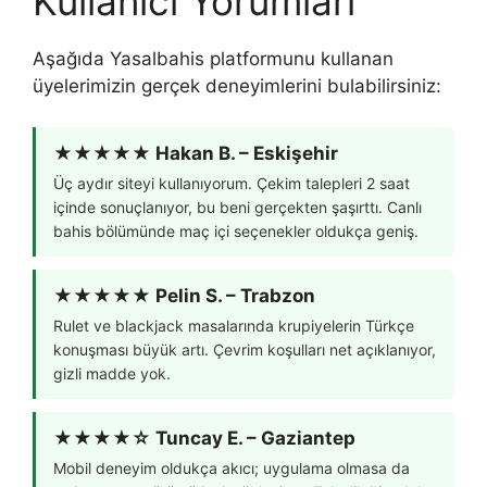
Kullanıcı Yorumları
Aşağıda Yasalbahis platformunu kullanan
üyelerimizin gerçek deneyimlerini bulabilirsiniz:
★★★★★ Hakan B. – Eskişehir
Üç aydır siteyi kullanıyorum. Çekim talepleri 2 saat
içinde sonuçlanıyor, bu beni gerçekten şaşırttı. Canlı
bahis bölümünde maç içi seçenekler oldukça geniş.
★★★★★ Pelin S. – Trabzon
Rulet ve blackjack masalarında krupiyelerin Türkçe
konuşması büyük artı. Çevrim koşulları net açıklanıyor,
gizli madde yok.
★★★★☆ Tuncay E. – Gaziantep
Mobil deneyim oldukça akıcı; uygulama olmasa da