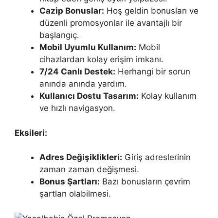
Cazip Bonuslar:
Hoş geldin bonusları ve
düzenli promosyonlar ile avantajlı bir
başlangıç.
Mobil Uyumlu Kullanım:
Mobil
cihazlardan kolay erişim imkanı.
7/24 Canlı Destek:
Herhangi bir sorun
anında anında yardım.
Kullanıcı Dostu Tasarım:
Kolay kullanım
ve hızlı navigasyon.
Eksileri:
Adres Değişiklikleri:
Giriş adreslerinin
zaman zaman değişmesi.
Bonus Şartları:
Bazı bonusların çevrim
şartları olabilmesi.