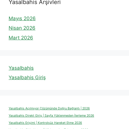
Yasalbahis Arşivleri
Mayıs 2026
Nisan 2026
Mart 2026
Yasalbahis
Yasalbahis Giriş
Yasalbahis Açılmıyor Çözümünde Doğru Bağlantı | 2026
Yasalbahis Direkt Giriş | Sayfa Yüklenmeden İlerleme 2026
Yasalbahis Erişimi | Kontrolsüz Hareket Etme 2026