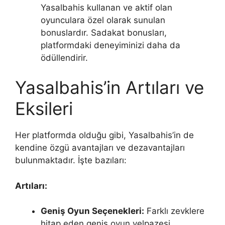
Yasalbahis kullanan ve aktif olan
oyunculara özel olarak sunulan
bonuslardır. Sadakat bonusları,
platformdaki deneyiminizi daha da
ödüllendirir.
Yasalbahis’in Artıları ve
Eksileri
Her platformda olduğu gibi, Yasalbahis’in de
kendine özgü avantajları ve dezavantajları
bulunmaktadır. İşte bazıları:
Artıları:
Geniş Oyun Seçenekleri:
Farklı zevklere
hitap eden geniş oyun yelpazesi.