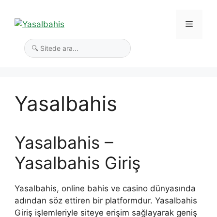
İçeriğe
atla
Menü
Yasalbahis
Yasalbahis –
Yasalbahis Giriş
Yasalbahis, online bahis ve casino dünyasında
adından söz ettiren bir platformdur. Yasalbahis
Giriş işlemleriyle siteye erişim sağlayarak geniş