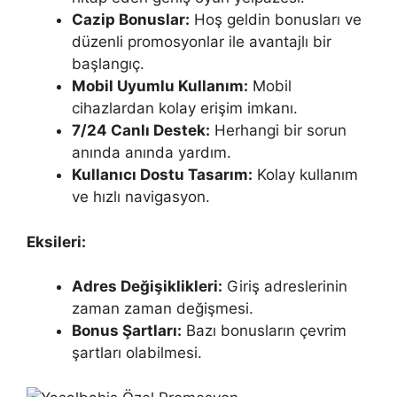
Cazip Bonuslar:
Hoş geldin bonusları ve
düzenli promosyonlar ile avantajlı bir
başlangıç.
Mobil Uyumlu Kullanım:
Mobil
cihazlardan kolay erişim imkanı.
7/24 Canlı Destek:
Herhangi bir sorun
anında anında yardım.
Kullanıcı Dostu Tasarım:
Kolay kullanım
ve hızlı navigasyon.
Eksileri:
Adres Değişiklikleri:
Giriş adreslerinin
zaman zaman değişmesi.
Bonus Şartları:
Bazı bonusların çevrim
şartları olabilmesi.