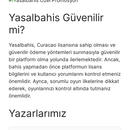
Yasalbahis Güvenilir
mi?
Yasalbahis, Curacao lisansına sahip olması ve
güvenilir ödeme yöntemleri sunmasıyla güvenilir
bir platform olma yolunda ilerlemektedir. Ancak,
bahis yapmadan önce platformun lisans
bilgilerini ve kullanıcı yorumlarını kontrol etmeniz
önemlidir. Ayrıca, sorumlu oyun ilkelerine dikkat
ederek, oyunlarınızı kontrol altında tutmanız
önemlidir.
Yazarlarımız