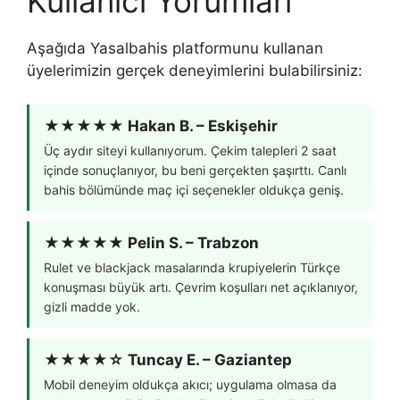
Kullanıcı Yorumları
Aşağıda Yasalbahis platformunu kullanan
üyelerimizin gerçek deneyimlerini bulabilirsiniz:
★★★★★ Hakan B. – Eskişehir
Üç aydır siteyi kullanıyorum. Çekim talepleri 2 saat
içinde sonuçlanıyor, bu beni gerçekten şaşırttı. Canlı
bahis bölümünde maç içi seçenekler oldukça geniş.
★★★★★ Pelin S. – Trabzon
Rulet ve blackjack masalarında krupiyelerin Türkçe
konuşması büyük artı. Çevrim koşulları net açıklanıyor,
gizli madde yok.
★★★★☆ Tuncay E. – Gaziantep
Mobil deneyim oldukça akıcı; uygulama olmasa da