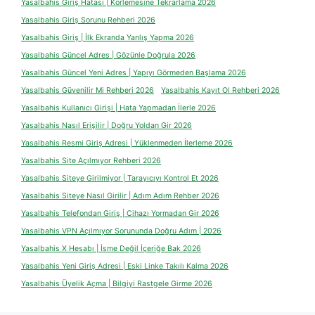
Yasalbahis Giriş Hatası | Körlemesine Tekrarlama 2026
Yasalbahis Giriş Sorunu Rehberi 2026
Yasalbahis Giriş | İlk Ekranda Yanlış Yapma 2026
Yasalbahis Güncel Adres | Gözünle Doğrula 2026
Yasalbahis Güncel Yeni Adres | Yapıyı Görmeden Başlama 2026
Yasalbahis Güvenilir Mi Rehberi 2026
Yasalbahis Kayıt Ol Rehberi 2026
Yasalbahis Kullanıcı Girişi | Hata Yapmadan İlerle 2026
Yasalbahis Nasıl Erişilir | Doğru Yoldan Gir 2026
Yasalbahis Resmi Giriş Adresi | Yüklenmeden İlerleme 2026
Yasalbahis Site Açılmıyor Rehberi 2026
Yasalbahis Siteye Girilmiyor | Tarayıcıyı Kontrol Et 2026
Yasalbahis Siteye Nasıl Girilir | Adım Adım Rehber 2026
Yasalbahis Telefondan Giriş | Cihazı Yormadan Gir 2026
Yasalbahis VPN Açılmıyor Sorununda Doğru Adım | 2026
Yasalbahis X Hesabı | İsme Değil İçeriğe Bak 2026
Yasalbahis Yeni Giriş Adresi | Eski Linke Takılı Kalma 2026
Yasalbahis Üyelik Açma | Bilgiyi Rastgele Girme 2026