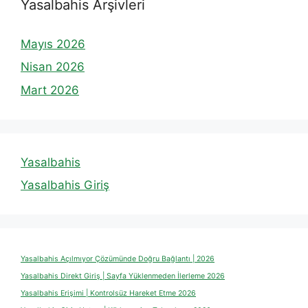
Yasalbahis Arşivleri
Mayıs 2026
Nisan 2026
Mart 2026
Yasalbahis
Yasalbahis Giriş
Yasalbahis Açılmıyor Çözümünde Doğru Bağlantı | 2026
Yasalbahis Direkt Giriş | Sayfa Yüklenmeden İlerleme 2026
Yasalbahis Erişimi | Kontrolsüz Hareket Etme 2026