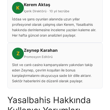
Kerem Aktaş
K
İçerik Direktörü · 10 yıl tecrübe
İddaa ve şans oyunları alanında uzun yıllar
profesyonel olarak çalışmış olan Kerem, Yasalbahis
hakkında derinlemesine inceleme yazıları kaleme alır.
Her hafta güncel oran analizleri paylaşır.
Zeynep Karahan
Z
Promosyon Editörü
Slot ve canlı casino kampanyalarını yakından takip
eden Zeynep, çevrim koşulları ile bonus
karşılaştırmalarını okuyucuya sade bir dille aktarır.
Sektör haberlerini de düzenli olarak paylaşır.
Yasalbahis Hakkında