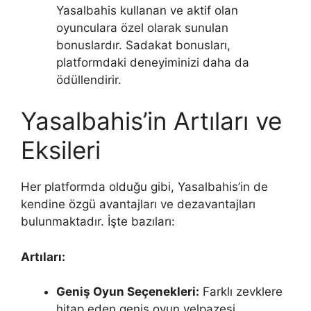
Yasalbahis kullanan ve aktif olan
oyunculara özel olarak sunulan
bonuslardır. Sadakat bonusları,
platformdaki deneyiminizi daha da
ödüllendirir.
Yasalbahis’in Artıları ve
Eksileri
Her platformda olduğu gibi, Yasalbahis’in de
kendine özgü avantajları ve dezavantajları
bulunmaktadır. İşte bazıları:
Artıları:
Geniş Oyun Seçenekleri:
Farklı zevklere
hitap eden geniş oyun yelpazesi.