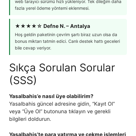
web tarayıcı sürümü hızlı yükleniyor. Tek dileğim daha
fazla yerel ödeme yöntemi eklenmesi.
★★★★☆ Defne N. – Antalya
Hoş geldin paketinin çevrim şartı biraz uzun olsa da
bonus miktarı tatmin edici. Canlı destek hattı geceleri
bile cevap veriyor.
Sıkça Sorulan Sorular
(SSS)
Yasalbahis’e nasıl üye olabilirim?
Yasalbahis güncel adresine gidin, “Kayıt Ol”
veya “Üye Ol” butonuna tıklayın ve gerekli
bilgileri doldurun.
Yasalbahis’te para yatırma ve çekme işlemleri