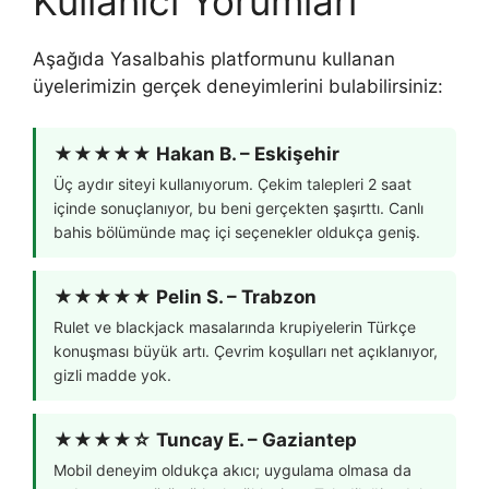
Kullanıcı Yorumları
Aşağıda Yasalbahis platformunu kullanan
üyelerimizin gerçek deneyimlerini bulabilirsiniz:
★★★★★ Hakan B. – Eskişehir
Üç aydır siteyi kullanıyorum. Çekim talepleri 2 saat
içinde sonuçlanıyor, bu beni gerçekten şaşırttı. Canlı
bahis bölümünde maç içi seçenekler oldukça geniş.
★★★★★ Pelin S. – Trabzon
Rulet ve blackjack masalarında krupiyelerin Türkçe
konuşması büyük artı. Çevrim koşulları net açıklanıyor,
gizli madde yok.
★★★★☆ Tuncay E. – Gaziantep
Mobil deneyim oldukça akıcı; uygulama olmasa da