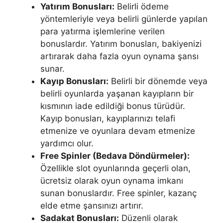
Yatırım Bonusları:
Belirli ödeme
yöntemleriyle veya belirli günlerde yapılan
para yatırma işlemlerine verilen
bonuslardır. Yatırım bonusları, bakiyenizi
artırarak daha fazla oyun oynama şansı
sunar.
Kayıp Bonusları:
Belirli bir dönemde veya
belirli oyunlarda yaşanan kayıpların bir
kısmının iade edildiği bonus türüdür.
Kayıp bonusları, kayıplarınızı telafi
etmenize ve oyunlara devam etmenize
yardımcı olur.
Free Spinler (Bedava Döndürmeler):
Özellikle slot oyunlarında geçerli olan,
ücretsiz olarak oyun oynama imkanı
sunan bonuslardır. Free spinler, kazanç
elde etme şansınızı artırır.
Sadakat Bonusları:
Düzenli olarak