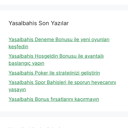
Yasalbahis Son Yazılar
Yasalbahis Deneme Bonusu ile yeni oyunları
keşfedin
Yasalbahis Hoşgeldin Bonusu ile avantajlı
başlangıç yapın
Yasalbahis Poker ile stratejinizi geliştirin
Yasalbahis Spor Bahisleri ile sporun heyecanını
yaşayın
Yasalbahis Bonus fırsatlarını kaçırmayın