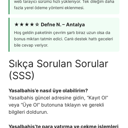
web tarayıcı sürümü hızlı yükleniyor. Tek dileğim daha
fazla yerel ödeme yöntemi eklenmesi.
★★★★☆ Defne N. – Antalya
Hoş geldin paketinin çevrim şartı biraz uzun olsa da
bonus miktarı tatmin edici. Canlı destek hattı geceleri
bile cevap veriyor.
Sıkça Sorulan Sorular
(SSS)
Yasalbahis’e nasıl üye olabilirim?
Yasalbahis güncel adresine gidin, “Kayıt Ol”
veya “Üye Ol” butonuna tıklayın ve gerekli
bilgileri doldurun.
Yasalbahis’te para yatırma ve çekme işlemleri