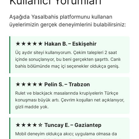
Kullanıcı Yorumları
Aşağıda Yasalbahis platformunu kullanan
üyelerimizin gerçek deneyimlerini bulabilirsiniz:
★★★★★ Hakan B. – Eskişehir
Üç aydır siteyi kullanıyorum. Çekim talepleri 2 saat
içinde sonuçlanıyor, bu beni gerçekten şaşırttı. Canlı
bahis bölümünde maç içi seçenekler oldukça geniş.
★★★★★ Pelin S. – Trabzon
Rulet ve blackjack masalarında krupiyelerin Türkçe
konuşması büyük artı. Çevrim koşulları net açıklanıyor,
gizli madde yok.
★★★★☆ Tuncay E. – Gaziantep
Mobil deneyim oldukça akıcı; uygulama olmasa da