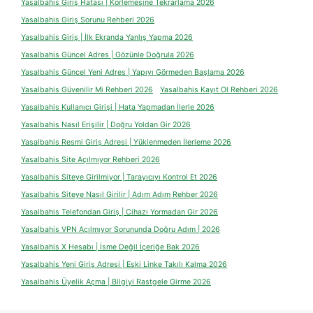
Yasalbahis Giriş Hatası | Körlemesine Tekrarlama 2026
Yasalbahis Giriş Sorunu Rehberi 2026
Yasalbahis Giriş | İlk Ekranda Yanlış Yapma 2026
Yasalbahis Güncel Adres | Gözünle Doğrula 2026
Yasalbahis Güncel Yeni Adres | Yapıyı Görmeden Başlama 2026
Yasalbahis Güvenilir Mi Rehberi 2026
Yasalbahis Kayıt Ol Rehberi 2026
Yasalbahis Kullanıcı Girişi | Hata Yapmadan İlerle 2026
Yasalbahis Nasıl Erişilir | Doğru Yoldan Gir 2026
Yasalbahis Resmi Giriş Adresi | Yüklenmeden İlerleme 2026
Yasalbahis Site Açılmıyor Rehberi 2026
Yasalbahis Siteye Girilmiyor | Tarayıcıyı Kontrol Et 2026
Yasalbahis Siteye Nasıl Girilir | Adım Adım Rehber 2026
Yasalbahis Telefondan Giriş | Cihazı Yormadan Gir 2026
Yasalbahis VPN Açılmıyor Sorununda Doğru Adım | 2026
Yasalbahis X Hesabı | İsme Değil İçeriğe Bak 2026
Yasalbahis Yeni Giriş Adresi | Eski Linke Takılı Kalma 2026
Yasalbahis Üyelik Açma | Bilgiyi Rastgele Girme 2026