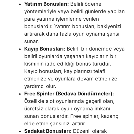
Yatırım Bonusları:
Belirli ödeme
yöntemleriyle veya belirli günlerde yapılan
para yatırma işlemlerine verilen
bonuslardır. Yatırım bonusları, bakiyenizi
artırarak daha fazla oyun oynama şansı
sunar.
Kayıp Bonusları:
Belirli bir dönemde veya
belirli oyunlarda yaşanan kayıpların bir
kısmının iade edildiği bonus türüdür.
Kayıp bonusları, kayıplarınızı telafi
etmenize ve oyunlara devam etmenize
yardımcı olur.
Free Spinler (Bedava Döndürmeler):
Özellikle slot oyunlarında geçerli olan,
ücretsiz olarak oyun oynama imkanı
sunan bonuslardır. Free spinler, kazanç
elde etme şansınızı artırır.
Sadakat Bonusları:
Düzenli olarak