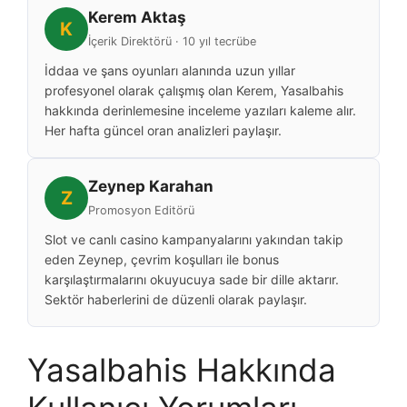
Kerem Aktaş
K
İçerik Direktörü · 10 yıl tecrübe
İddaa ve şans oyunları alanında uzun yıllar
profesyonel olarak çalışmış olan Kerem, Yasalbahis
hakkında derinlemesine inceleme yazıları kaleme alır.
Her hafta güncel oran analizleri paylaşır.
Zeynep Karahan
Z
Promosyon Editörü
Slot ve canlı casino kampanyalarını yakından takip
eden Zeynep, çevrim koşulları ile bonus
karşılaştırmalarını okuyucuya sade bir dille aktarır.
Sektör haberlerini de düzenli olarak paylaşır.
Yasalbahis Hakkında