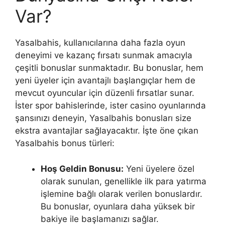
Var?
Yasalbahis, kullanıcılarına daha fazla oyun
deneyimi ve kazanç fırsatı sunmak amacıyla
çeşitli bonuslar sunmaktadır. Bu bonuslar, hem
yeni üyeler için avantajlı başlangıçlar hem de
mevcut oyuncular için düzenli fırsatlar sunar.
İster spor bahislerinde, ister casino oyunlarında
şansınızı deneyin, Yasalbahis bonusları size
ekstra avantajlar sağlayacaktır. İşte öne çıkan
Yasalbahis bonus türleri:
Hoş Geldin Bonusu:
Yeni üyelere özel
olarak sunulan, genellikle ilk para yatırma
işlemine bağlı olarak verilen bonuslardır.
Bu bonuslar, oyunlara daha yüksek bir
bakiye ile başlamanızı sağlar.