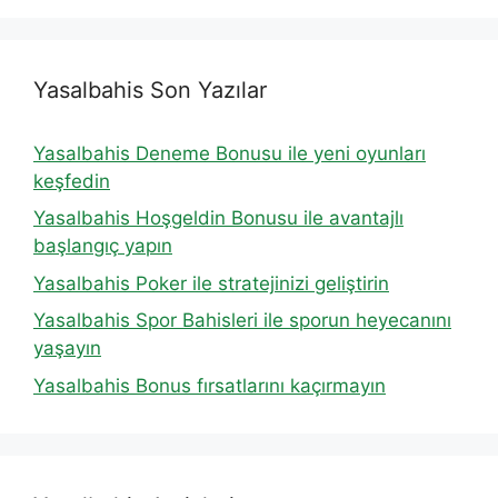
Yasalbahis Son Yazılar
Yasalbahis Deneme Bonusu ile yeni oyunları
keşfedin
Yasalbahis Hoşgeldin Bonusu ile avantajlı
başlangıç yapın
Yasalbahis Poker ile stratejinizi geliştirin
Yasalbahis Spor Bahisleri ile sporun heyecanını
yaşayın
Yasalbahis Bonus fırsatlarını kaçırmayın