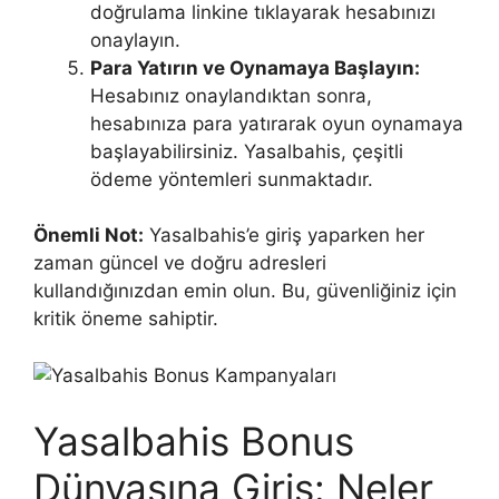
doğrulama linkine tıklayarak hesabınızı
onaylayın.
Para Yatırın ve Oynamaya Başlayın:
Hesabınız onaylandıktan sonra,
hesabınıza para yatırarak oyun oynamaya
başlayabilirsiniz. Yasalbahis, çeşitli
ödeme yöntemleri sunmaktadır.
Önemli Not:
Yasalbahis’e giriş yaparken her
zaman güncel ve doğru adresleri
kullandığınızdan emin olun. Bu, güvenliğiniz için
kritik öneme sahiptir.
Yasalbahis Bonus
Dünyasına Giriş: Neler