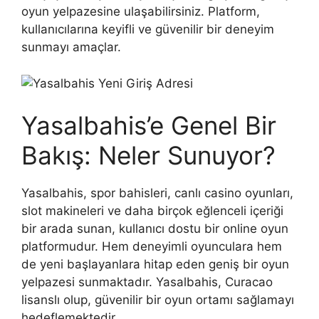
oyun yelpazesine ulaşabilirsiniz. Platform,
kullanıcılarına keyifli ve güvenilir bir deneyim
sunmayı amaçlar.
Yasalbahis’e Genel Bir
Bakış: Neler Sunuyor?
Yasalbahis, spor bahisleri, canlı casino oyunları,
slot makineleri ve daha birçok eğlenceli içeriği
bir arada sunan, kullanıcı dostu bir online oyun
platformudur. Hem deneyimli oyunculara hem
de yeni başlayanlara hitap eden geniş bir oyun
yelpazesi sunmaktadır. Yasalbahis, Curacao
lisanslı olup, güvenilir bir oyun ortamı sağlamayı
hedeflemektedir.