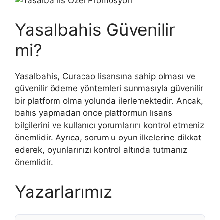
Yasalbahis Güvenilir
mi?
Yasalbahis, Curacao lisansına sahip olması ve
güvenilir ödeme yöntemleri sunmasıyla güvenilir
bir platform olma yolunda ilerlemektedir. Ancak,
bahis yapmadan önce platformun lisans
bilgilerini ve kullanıcı yorumlarını kontrol etmeniz
önemlidir. Ayrıca, sorumlu oyun ilkelerine dikkat
ederek, oyunlarınızı kontrol altında tutmanız
önemlidir.
Yazarlarımız