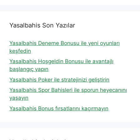
Yasalbahis Son Yazılar
Yasalbahis Deneme Bonusu ile yeni oyunları
keşfedin
Yasalbahis Hoşgeldin Bonusu ile avantajlı
başlangıç yapın
Yasalbahis Poker ile stratejinizi geliştirin
Yasalbahis Spor Bahisleri ile sporun heyecanını
yaşayın
Yasalbahis Bonus fırsatlarını kaçırmayın