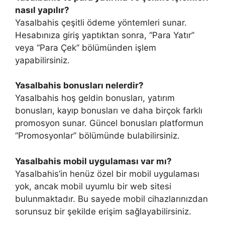
nasıl yapılır?
Yasalbahis çeşitli ödeme yöntemleri sunar.
Hesabınıza giriş yaptıktan sonra, “Para Yatır”
veya “Para Çek” bölümünden işlem
yapabilirsiniz.
Yasalbahis bonusları nelerdir?
Yasalbahis hoş geldin bonusları, yatırım
bonusları, kayıp bonusları ve daha birçok farklı
promosyon sunar. Güncel bonusları platformun
“Promosyonlar” bölümünde bulabilirsiniz.
Yasalbahis mobil uygulaması var mı?
Yasalbahis’in henüz özel bir mobil uygulaması
yok, ancak mobil uyumlu bir web sitesi
bulunmaktadır. Bu sayede mobil cihazlarınızdan
sorunsuz bir şekilde erişim sağlayabilirsiniz.