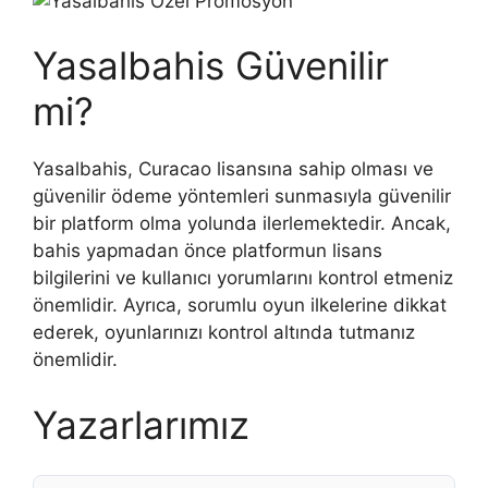
Yasalbahis Güvenilir
mi?
Yasalbahis, Curacao lisansına sahip olması ve
güvenilir ödeme yöntemleri sunmasıyla güvenilir
bir platform olma yolunda ilerlemektedir. Ancak,
bahis yapmadan önce platformun lisans
bilgilerini ve kullanıcı yorumlarını kontrol etmeniz
önemlidir. Ayrıca, sorumlu oyun ilkelerine dikkat
ederek, oyunlarınızı kontrol altında tutmanız
önemlidir.
Yazarlarımız