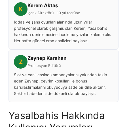
Kerem Aktaş
K
İçerik Direktörü · 10 yıl tecrübe
İddaa ve şans oyunları alanında uzun yıllar
profesyonel olarak çalışmış olan Kerem, Yasalbahis
hakkında derinlemesine inceleme yazıları kaleme alır.
Her hafta güncel oran analizleri paylaşır.
Zeynep Karahan
Z
Promosyon Editörü
Slot ve canlı casino kampanyalarını yakından takip
eden Zeynep, çevrim koşulları ile bonus
karşılaştırmalarını okuyucuya sade bir dille aktarır.
Sektör haberlerini de düzenli olarak paylaşır.
Yasalbahis Hakkında