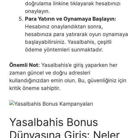
doğrulama linkine tıklayarak hesabınızı
onaylayın.
Para Yatırın ve Oynamaya Başlayın:
Hesabınız onaylandıktan sonra,
hesabınıza para yatırarak oyun oynamaya
başlayabilirsiniz. Yasalbahis, çeşitli
ödeme yöntemleri sunmaktadır.
Önemli Not:
Yasalbahis’e giriş yaparken her
zaman güncel ve doğru adresleri
kullandığınızdan emin olun. Bu, güvenliğiniz için
kritik öneme sahiptir.
Yasalbahis Bonus
Dünyasına Giriş: Neler