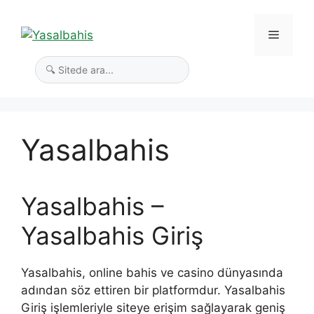
İçeriğe
atla
Menü
Yasalbahis
Yasalbahis –
Yasalbahis Giriş
Yasalbahis, online bahis ve casino dünyasında
adından söz ettiren bir platformdur. Yasalbahis
Giriş işlemleriyle siteye erişim sağlayarak geniş