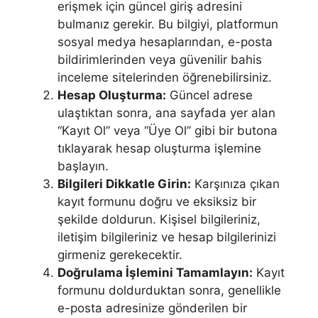
erişmek için güncel giriş adresini
bulmanız gerekir. Bu bilgiyi, platformun
sosyal medya hesaplarından, e-posta
bildirimlerinden veya güvenilir bahis
inceleme sitelerinden öğrenebilirsiniz.
Hesap Oluşturma:
Güncel adrese
ulaştıktan sonra, ana sayfada yer alan
“Kayıt Ol” veya “Üye Ol” gibi bir butona
tıklayarak hesap oluşturma işlemine
başlayın.
Bilgileri Dikkatle Girin:
Karşınıza çıkan
kayıt formunu doğru ve eksiksiz bir
şekilde doldurun. Kişisel bilgileriniz,
iletişim bilgileriniz ve hesap bilgilerinizi
girmeniz gerekecektir.
Doğrulama İşlemini Tamamlayın:
Kayıt
formunu doldurduktan sonra, genellikle
e-posta adresinize gönderilen bir