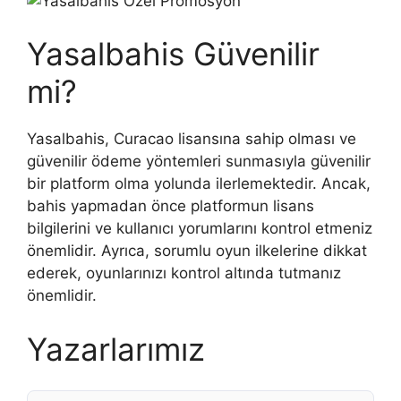
Yasalbahis Güvenilir
mi?
Yasalbahis, Curacao lisansına sahip olması ve
güvenilir ödeme yöntemleri sunmasıyla güvenilir
bir platform olma yolunda ilerlemektedir. Ancak,
bahis yapmadan önce platformun lisans
bilgilerini ve kullanıcı yorumlarını kontrol etmeniz
önemlidir. Ayrıca, sorumlu oyun ilkelerine dikkat
ederek, oyunlarınızı kontrol altında tutmanız
önemlidir.
Yazarlarımız