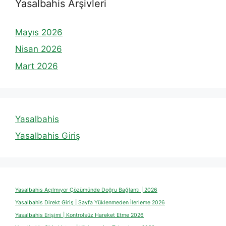
Yasalbahis Arşivleri
Mayıs 2026
Nisan 2026
Mart 2026
Yasalbahis
Yasalbahis Giriş
Yasalbahis Açılmıyor Çözümünde Doğru Bağlantı | 2026
Yasalbahis Direkt Giriş | Sayfa Yüklenmeden İlerleme 2026
Yasalbahis Erişimi | Kontrolsüz Hareket Etme 2026