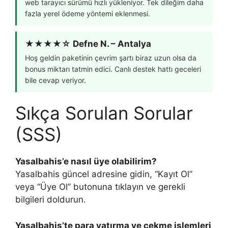
web tarayıcı sürümü hızlı yükleniyor. Tek dileğim daha
fazla yerel ödeme yöntemi eklenmesi.
★★★★☆ Defne N. – Antalya
Hoş geldin paketinin çevrim şartı biraz uzun olsa da
bonus miktarı tatmin edici. Canlı destek hattı geceleri
bile cevap veriyor.
Sıkça Sorulan Sorular
(SSS)
Yasalbahis’e nasıl üye olabilirim?
Yasalbahis güncel adresine gidin, “Kayıt Ol”
veya “Üye Ol” butonuna tıklayın ve gerekli
bilgileri doldurun.
Yasalbahis’te para yatırma ve çekme işlemleri