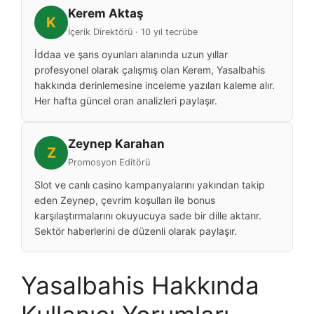
Kerem Aktaş
K
İçerik Direktörü · 10 yıl tecrübe
İddaa ve şans oyunları alanında uzun yıllar
profesyonel olarak çalışmış olan Kerem, Yasalbahis
hakkında derinlemesine inceleme yazıları kaleme alır.
Her hafta güncel oran analizleri paylaşır.
Zeynep Karahan
Z
Promosyon Editörü
Slot ve canlı casino kampanyalarını yakından takip
eden Zeynep, çevrim koşulları ile bonus
karşılaştırmalarını okuyucuya sade bir dille aktarır.
Sektör haberlerini de düzenli olarak paylaşır.
Yasalbahis Hakkında