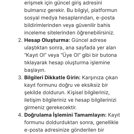
erişmek için güncel giriş adresini
bulmanız gerekir. Bu bilgiyi, platformun
sosyal medya hesaplarından, e-posta
bildirimlerinden veya güvenilir bahis
inceleme sitelerinden öğrenebilirsiniz.
Hesap Oluşturma:
Güncel adrese
ulaştıktan sonra, ana sayfada yer alan
“Kayıt Ol” veya “Üye Ol” gibi bir butona
tıklayarak hesap oluşturma işlemine
başlayın.
Bilgileri Dikkatle Girin:
Karşınıza çıkan
kayıt formunu doğru ve eksiksiz bir
şekilde doldurun. Kişisel bilgileriniz,
iletişim bilgileriniz ve hesap bilgilerinizi
girmeniz gerekecektir.
Doğrulama İşlemini Tamamlayın:
Kayıt
formunu doldurduktan sonra, genellikle
e-posta adresinize gönderilen bir