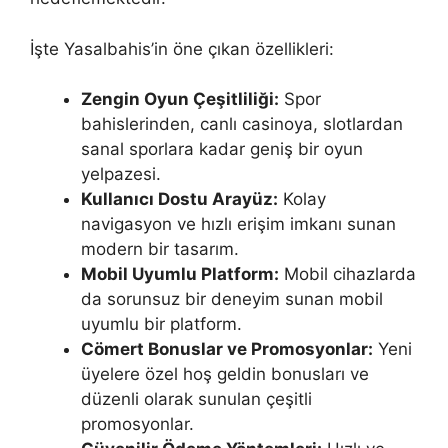
İşte Yasalbahis’in öne çıkan özellikleri:
Zengin Oyun Çeşitliliği:
Spor
bahislerinden, canlı casinoya, slotlardan
sanal sporlara kadar geniş bir oyun
yelpazesi.
Kullanıcı Dostu Arayüz:
Kolay
navigasyon ve hızlı erişim imkanı sunan
modern bir tasarım.
Mobil Uyumlu Platform:
Mobil cihazlarda
da sorunsuz bir deneyim sunan mobil
uyumlu bir platform.
Cömert Bonuslar ve Promosyonlar:
Yeni
üyelere özel hoş geldin bonusları ve
düzenli olarak sunulan çeşitli
promosyonlar.