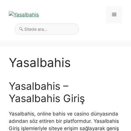
İçeriğe
atla
Menü
Yasalbahis
Yasalbahis –
Yasalbahis Giriş
Yasalbahis, online bahis ve casino dünyasında
adından söz ettiren bir platformdur. Yasalbahis
Giriş işlemleriyle siteye erişim sağlayarak geniş