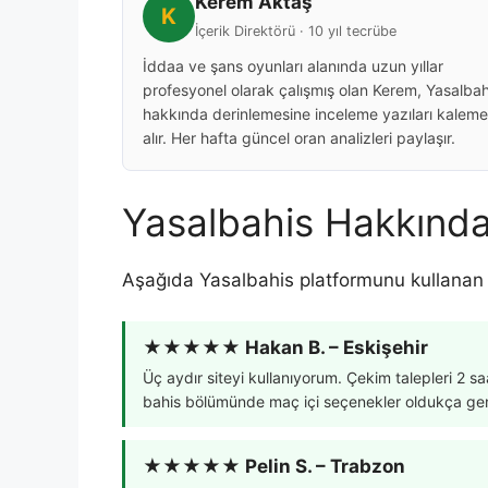
Kerem Aktaş
K
İçerik Direktörü · 10 yıl tecrübe
İddaa ve şans oyunları alanında uzun yıllar
profesyonel olarak çalışmış olan Kerem, Yasalbah
hakkında derinlemesine inceleme yazıları kaleme
alır. Her hafta güncel oran analizleri paylaşır.
Yasalbahis Hakkında 
Aşağıda Yasalbahis platformunu kullanan ü
★★★★★ Hakan B. – Eskişehir
Üç aydır siteyi kullanıyorum. Çekim talepleri 2 sa
bahis bölümünde maç içi seçenekler oldukça gen
★★★★★ Pelin S. – Trabzon