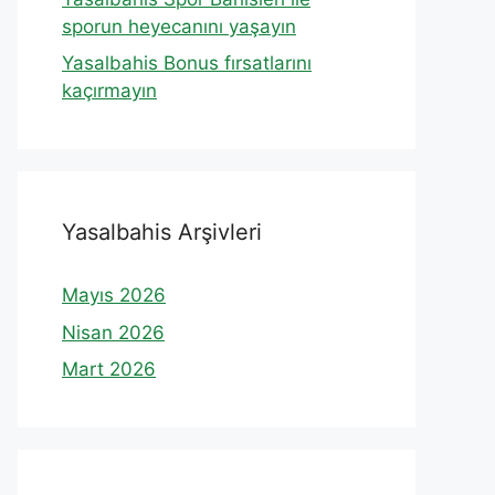
sporun heyecanını yaşayın
Yasalbahis Bonus fırsatlarını
kaçırmayın
Yasalbahis Arşivleri
Mayıs 2026
Nisan 2026
Mart 2026