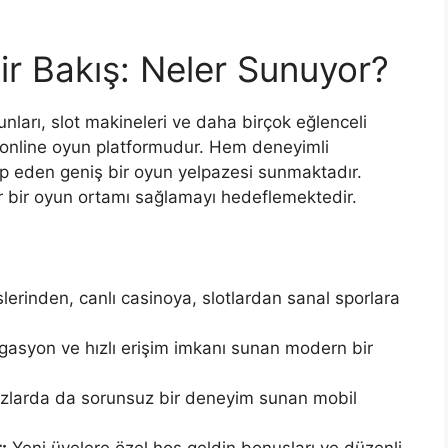
ir Bakış: Neler Sunuyor?
unları, slot makineleri ve daha birçok eğlenceli
ir online oyun platformudur. Hem deneyimli
p eden geniş bir oyun yelpazesi sunmaktadır.
ir bir oyun ortamı sağlamayı hedeflemektedir.
lerinden, canlı casinoya, slotlardan sanal sporlara
gasyon ve hızlı erişim imkanı sunan modern bir
zlarda da sorunsuz bir deneyim sunan mobil