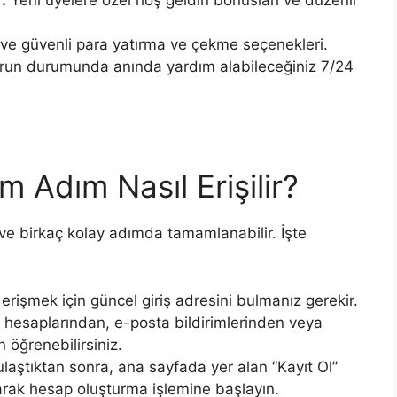
:
Yeni üyelere özel hoş geldin bonusları ve düzenli
.
 ve güvenli para yatırma ve çekme seçenekleri.
run durumunda anında yardım alabileceğiniz 7/24
m Adım Nasıl Erişilir?
r ve birkaç kolay adımda tamamlanabilir. İşte
erişmek için güncel giriş adresini bulmanız gerekir.
 hesaplarından, e-posta bildirimlerinden veya
 öğrenebilirsiniz.
aştıktan sonra, ana sayfada yer alan “Kayıt Ol”
yarak hesap oluşturma işlemine başlayın.