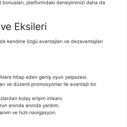
t bonusları, platformdaki deneyiminizi daha da
 ve Eksileri
 de kendine özgü avantajları ve dezavantajları
vklere hitap eden geniş oyun yelpazesi.
ı ve düzenli promosyonlar ile avantajlı bir
zlardan kolay erişim imkanı.
run anında anında yardım.
anım ve hızlı navigasyon.