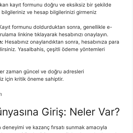
kan kayıt formunu doğru ve eksiksiz bir şekilde
m bilgileriniz ve hesap bilgilerinizi girmeniz
ayıt formunu doldurduktan sonra, genellikle e-
rulama linkine tıklayarak hesabınızı onaylayın.
n:
Hesabınız onaylandıktan sonra, hesabınıza para
rsiniz. Yasalbahis, çeşitli ödeme yöntemleri
her zaman güncel ve doğru adresleri
z için kritik öneme sahiptir.
nyasına Giriş: Neler Var?
un deneyimi ve kazanç fırsatı sunmak amacıyla