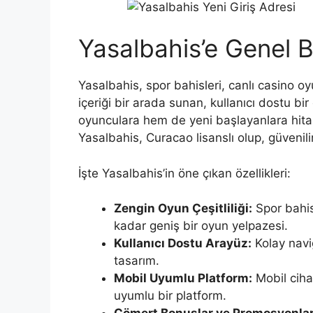
Yasalbahis’e Genel B
Yasalbahis, spor bahisleri, canlı casino oy
içeriği bir arada sunan, kullanıcı dostu b
oyunculara hem de yeni başlayanlara hita
Yasalbahis, Curacao lisanslı olup, güvenil
İşte Yasalbahis’in öne çıkan özellikleri:
Zengin Oyun Çeşitliliği:
Spor bahis
kadar geniş bir oyun yelpazesi.
Kullanıcı Dostu Arayüz:
Kolay navi
tasarım.
Mobil Uyumlu Platform:
Mobil ciha
uyumlu bir platform.