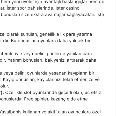
 hem yeni üyeler için avantajlı başlangıçlar hem de
ar. İster spor bahislerinde, ister casino
bonusları size ekstra avantajlar sağlayacaktır. İşte
el olarak sunulan, genellikle ilk para yatırma
lardır. Bu bonuslar, oyunlara daha yüksek bir
temleriyle veya belirli günlerde yapılan para
dır. Yatırım bonusları, bakiyenizi artırarak daha
e veya belirli oyunlarda yaşanan kayıpların bir
 Kayıp bonusları, kayıplarınızı telafi etmenize ve
olur.
):
Özellikle slot oyunlarında geçerli olan, ücretsiz
nuslardır. Free spinler, kazanç elde etme
Yasalbahis kullanan ve aktif olan oyunculara özel