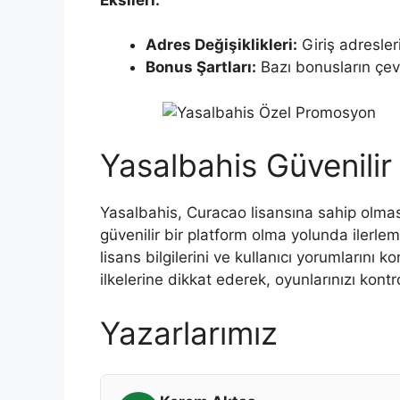
Adres Değişiklikleri:
Giriş adresle
Bonus Şartları:
Bazı bonusların çevr
Yasalbahis Güvenilir
Yasalbahis, Curacao lisansına sahip olma
güvenilir bir platform olma yolunda iler
lisans bilgilerini ve kullanıcı yorumlarını 
ilkelerine dikkat ederek, oyunlarınızı kontr
Yazarlarımız