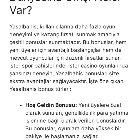
Var?
Yasalbahis, kullanıcılarına daha fazla oyun
deneyimi ve kazanç fırsatı sunmak amacıyla
çeşitli bonuslar sunmaktadır. Bu bonuslar, hem
yeni üyeler için avantajlı başlangıçlar hem de
mevcut oyuncular için düzenli fırsatlar sunar.
İster spor bahislerinde, ister casino oyunlarında
şansınızı deneyin, Yasalbahis bonusları size
ekstra avantajlar sağlayacaktır. İşte öne çıkan
Yasalbahis bonus türleri:
Hoş Geldin Bonusu:
Yeni üyelere özel
olarak sunulan, genellikle ilk para yatırma
işlemine bağlı olarak verilen bonuslardır.
Bu bonuslar, oyunlara daha yüksek bir
bakiye ile başlamanızı sağlar.