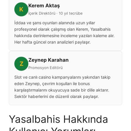
Kerem Aktaş
K
İçerik Direktörü · 10 yıl tecrübe
İddaa ve şans oyunları alanında uzun yıllar
profesyonel olarak çalışmış olan Kerem, Yasalbahis
hakkında derinlemesine inceleme yazıları kaleme alır.
Her hafta güncel oran analizleri paylaşır.
Zeynep Karahan
Z
Promosyon Editörü
Slot ve canlı casino kampanyalarını yakından takip
eden Zeynep, çevrim koşulları ile bonus
karşılaştırmalarını okuyucuya sade bir dille aktarır.
Sektör haberlerini de düzenli olarak paylaşır.
Yasalbahis Hakkında