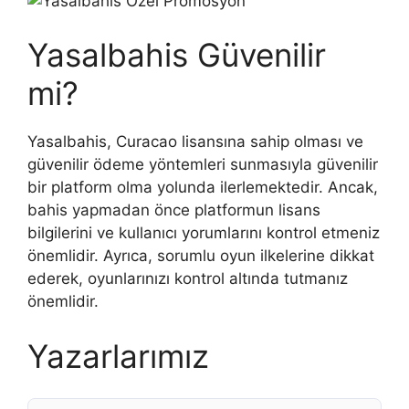
Yasalbahis Güvenilir
mi?
Yasalbahis, Curacao lisansına sahip olması ve
güvenilir ödeme yöntemleri sunmasıyla güvenilir
bir platform olma yolunda ilerlemektedir. Ancak,
bahis yapmadan önce platformun lisans
bilgilerini ve kullanıcı yorumlarını kontrol etmeniz
önemlidir. Ayrıca, sorumlu oyun ilkelerine dikkat
ederek, oyunlarınızı kontrol altında tutmanız
önemlidir.
Yazarlarımız