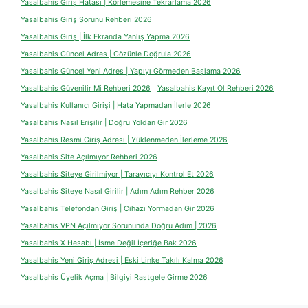
Yasalbahis Giriş Hatası | Körlemesine Tekrarlama 2026
Yasalbahis Giriş Sorunu Rehberi 2026
Yasalbahis Giriş | İlk Ekranda Yanlış Yapma 2026
Yasalbahis Güncel Adres | Gözünle Doğrula 2026
Yasalbahis Güncel Yeni Adres | Yapıyı Görmeden Başlama 2026
Yasalbahis Güvenilir Mi Rehberi 2026
Yasalbahis Kayıt Ol Rehberi 2026
Yasalbahis Kullanıcı Girişi | Hata Yapmadan İlerle 2026
Yasalbahis Nasıl Erişilir | Doğru Yoldan Gir 2026
Yasalbahis Resmi Giriş Adresi | Yüklenmeden İlerleme 2026
Yasalbahis Site Açılmıyor Rehberi 2026
Yasalbahis Siteye Girilmiyor | Tarayıcıyı Kontrol Et 2026
Yasalbahis Siteye Nasıl Girilir | Adım Adım Rehber 2026
Yasalbahis Telefondan Giriş | Cihazı Yormadan Gir 2026
Yasalbahis VPN Açılmıyor Sorununda Doğru Adım | 2026
Yasalbahis X Hesabı | İsme Değil İçeriğe Bak 2026
Yasalbahis Yeni Giriş Adresi | Eski Linke Takılı Kalma 2026
Yasalbahis Üyelik Açma | Bilgiyi Rastgele Girme 2026