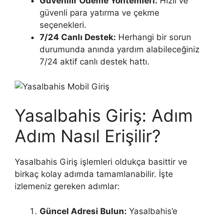
Güvenilir Ödeme Yöntemleri:
Hızlı ve
güvenli para yatırma ve çekme
seçenekleri.
7/24 Canlı Destek:
Herhangi bir sorun
durumunda anında yardım alabileceğiniz
7/24 aktif canlı destek hattı.
Yasalbahis Giriş: Adım
Adım Nasıl Erişilir?
Yasalbahis Giriş işlemleri oldukça basittir ve
birkaç kolay adımda tamamlanabilir. İşte
izlemeniz gereken adımlar:
Güncel Adresi Bulun:
Yasalbahis’e