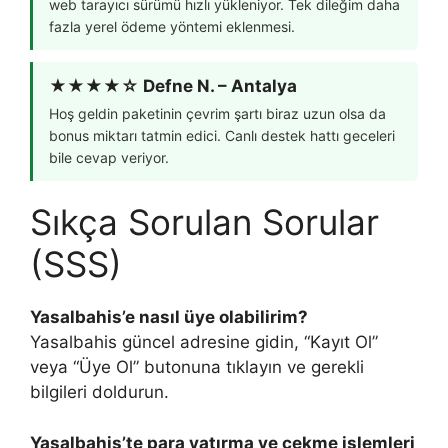
web tarayıcı sürümü hızlı yükleniyor. Tek dileğim daha
fazla yerel ödeme yöntemi eklenmesi.
★★★★☆ Defne N. – Antalya
Hoş geldin paketinin çevrim şartı biraz uzun olsa da
bonus miktarı tatmin edici. Canlı destek hattı geceleri
bile cevap veriyor.
Sıkça Sorulan Sorular
(SSS)
Yasalbahis’e nasıl üye olabilirim?
Yasalbahis güncel adresine gidin, “Kayıt Ol”
veya “Üye Ol” butonuna tıklayın ve gerekli
bilgileri doldurun.
Yasalbahis’te para yatırma ve çekme işlemleri