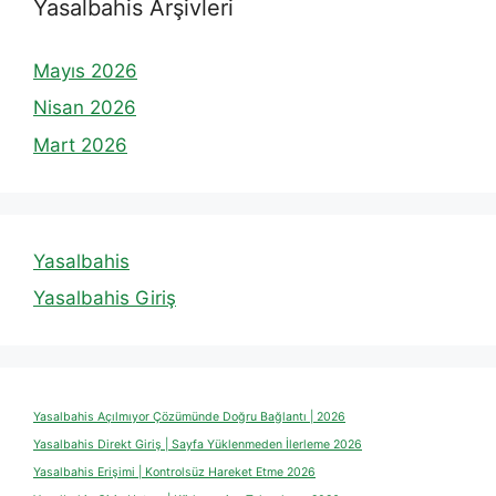
Yasalbahis Arşivleri
Mayıs 2026
Nisan 2026
Mart 2026
Yasalbahis
Yasalbahis Giriş
Yasalbahis Açılmıyor Çözümünde Doğru Bağlantı | 2026
Yasalbahis Direkt Giriş | Sayfa Yüklenmeden İlerleme 2026
Yasalbahis Erişimi | Kontrolsüz Hareket Etme 2026