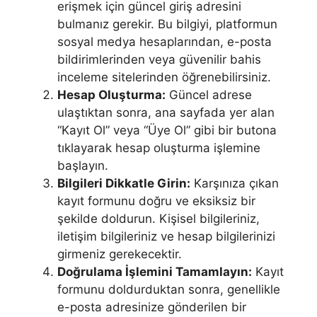
erişmek için güncel giriş adresini
bulmanız gerekir. Bu bilgiyi, platformun
sosyal medya hesaplarından, e-posta
bildirimlerinden veya güvenilir bahis
inceleme sitelerinden öğrenebilirsiniz.
Hesap Oluşturma:
Güncel adrese
ulaştıktan sonra, ana sayfada yer alan
“Kayıt Ol” veya “Üye Ol” gibi bir butona
tıklayarak hesap oluşturma işlemine
başlayın.
Bilgileri Dikkatle Girin:
Karşınıza çıkan
kayıt formunu doğru ve eksiksiz bir
şekilde doldurun. Kişisel bilgileriniz,
iletişim bilgileriniz ve hesap bilgilerinizi
girmeniz gerekecektir.
Doğrulama İşlemini Tamamlayın:
Kayıt
formunu doldurduktan sonra, genellikle
e-posta adresinize gönderilen bir