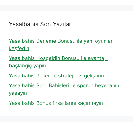
Yasalbahis Son Yazılar
Yasalbahis Deneme Bonusu ile yeni oyunları
keşfedin
Yasalbahis Hoşgeldin Bonusu ile avantajlı
başlangıç yapın
Yasalbahis Poker ile stratejinizi geliştirin
Yasalbahis Spor Bahisleri ile sporun heyecanını
yaşayın
Yasalbahis Bonus fırsatlarını kaçırmayın