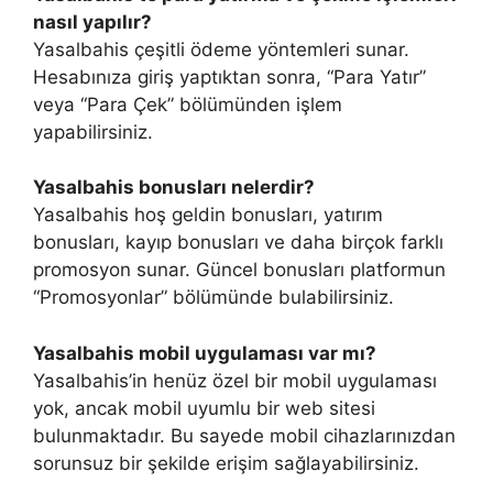
nasıl yapılır?
Yasalbahis çeşitli ödeme yöntemleri sunar.
Hesabınıza giriş yaptıktan sonra, “Para Yatır”
veya “Para Çek” bölümünden işlem
yapabilirsiniz.
Yasalbahis bonusları nelerdir?
Yasalbahis hoş geldin bonusları, yatırım
bonusları, kayıp bonusları ve daha birçok farklı
promosyon sunar. Güncel bonusları platformun
“Promosyonlar” bölümünde bulabilirsiniz.
Yasalbahis mobil uygulaması var mı?
Yasalbahis’in henüz özel bir mobil uygulaması
yok, ancak mobil uyumlu bir web sitesi
bulunmaktadır. Bu sayede mobil cihazlarınızdan
sorunsuz bir şekilde erişim sağlayabilirsiniz.