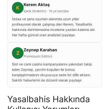
Kerem Aktaş
K
İçerik Direktörü · 10 yıl tecrübe
İddaa ve şans oyunları alanında uzun yıllar
profesyonel olarak çalışmış olan Kerem, Yasalbahis
hakkında derinlemesine inceleme yazıları kaleme alır.
Her hafta güncel oran analizleri paylaşır.
Zeynep Karahan
Z
Promosyon Editörü
Slot ve canlı casino kampanyalarını yakından takip
eden Zeynep, çevrim koşulları ile bonus
karşılaştırmalarını okuyucuya sade bir dille aktarır.
Sektör haberlerini de düzenli olarak paylaşır.
Yasalbahis Hakkında