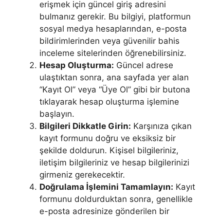
erişmek için güncel giriş adresini
bulmanız gerekir. Bu bilgiyi, platformun
sosyal medya hesaplarından, e-posta
bildirimlerinden veya güvenilir bahis
inceleme sitelerinden öğrenebilirsiniz.
Hesap Oluşturma:
Güncel adrese
ulaştıktan sonra, ana sayfada yer alan
“Kayıt Ol” veya “Üye Ol” gibi bir butona
tıklayarak hesap oluşturma işlemine
başlayın.
Bilgileri Dikkatle Girin:
Karşınıza çıkan
kayıt formunu doğru ve eksiksiz bir
şekilde doldurun. Kişisel bilgileriniz,
iletişim bilgileriniz ve hesap bilgilerinizi
girmeniz gerekecektir.
Doğrulama İşlemini Tamamlayın:
Kayıt
formunu doldurduktan sonra, genellikle
e-posta adresinize gönderilen bir