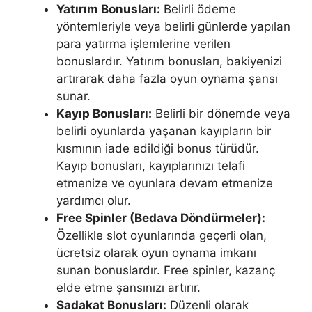
Yatırım Bonusları:
Belirli ödeme
yöntemleriyle veya belirli günlerde yapılan
para yatırma işlemlerine verilen
bonuslardır. Yatırım bonusları, bakiyenizi
artırarak daha fazla oyun oynama şansı
sunar.
Kayıp Bonusları:
Belirli bir dönemde veya
belirli oyunlarda yaşanan kayıpların bir
kısmının iade edildiği bonus türüdür.
Kayıp bonusları, kayıplarınızı telafi
etmenize ve oyunlara devam etmenize
yardımcı olur.
Free Spinler (Bedava Döndürmeler):
Özellikle slot oyunlarında geçerli olan,
ücretsiz olarak oyun oynama imkanı
sunan bonuslardır. Free spinler, kazanç
elde etme şansınızı artırır.
Sadakat Bonusları:
Düzenli olarak