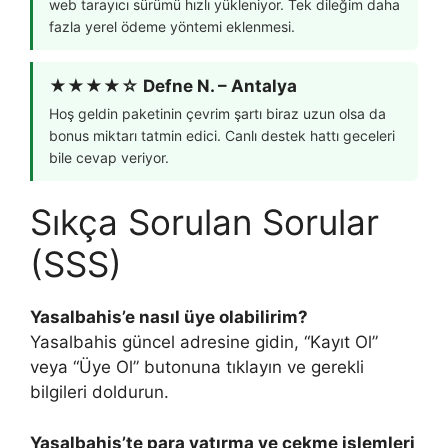
web tarayıcı sürümü hızlı yükleniyor. Tek dileğim daha
fazla yerel ödeme yöntemi eklenmesi.
★★★★☆ Defne N. – Antalya
Hoş geldin paketinin çevrim şartı biraz uzun olsa da
bonus miktarı tatmin edici. Canlı destek hattı geceleri
bile cevap veriyor.
Sıkça Sorulan Sorular
(SSS)
Yasalbahis’e nasıl üye olabilirim?
Yasalbahis güncel adresine gidin, “Kayıt Ol”
veya “Üye Ol” butonuna tıklayın ve gerekli
bilgileri doldurun.
Yasalbahis’te para yatırma ve çekme işlemleri