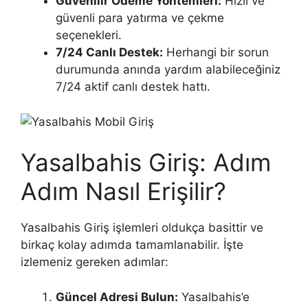
Güvenilir Ödeme Yöntemleri:
Hızlı ve
güvenli para yatırma ve çekme
seçenekleri.
7/24 Canlı Destek:
Herhangi bir sorun
durumunda anında yardım alabileceğiniz
7/24 aktif canlı destek hattı.
Yasalbahis Giriş: Adım
Adım Nasıl Erişilir?
Yasalbahis Giriş işlemleri oldukça basittir ve
birkaç kolay adımda tamamlanabilir. İşte
izlemeniz gereken adımlar:
Güncel Adresi Bulun:
Yasalbahis’e