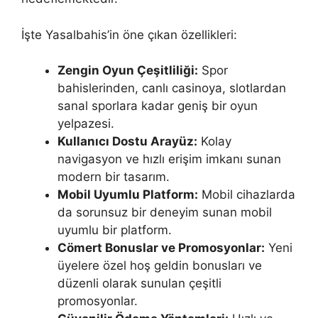
İşte Yasalbahis’in öne çıkan özellikleri:
Zengin Oyun Çeşitliliği:
Spor
bahislerinden, canlı casinoya, slotlardan
sanal sporlara kadar geniş bir oyun
yelpazesi.
Kullanıcı Dostu Arayüz:
Kolay
navigasyon ve hızlı erişim imkanı sunan
modern bir tasarım.
Mobil Uyumlu Platform:
Mobil cihazlarda
da sorunsuz bir deneyim sunan mobil
uyumlu bir platform.
Cömert Bonuslar ve Promosyonlar:
Yeni
üyelere özel hoş geldin bonusları ve
düzenli olarak sunulan çeşitli
promosyonlar.