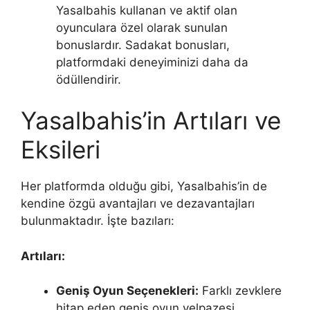
Yasalbahis kullanan ve aktif olan
oyunculara özel olarak sunulan
bonuslardır. Sadakat bonusları,
platformdaki deneyiminizi daha da
ödüllendirir.
Yasalbahis’in Artıları ve
Eksileri
Her platformda olduğu gibi, Yasalbahis’in de
kendine özgü avantajları ve dezavantajları
bulunmaktadır. İşte bazıları:
Artıları:
Geniş Oyun Seçenekleri:
Farklı zevklere
hitap eden geniş oyun yelpazesi.