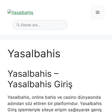
İçeriğe
atla
Menü
Yasalbahis
Yasalbahis –
Yasalbahis Giriş
Yasalbahis, online bahis ve casino dünyasında
adından söz ettiren bir platformdur. Yasalbahis
Giriş işlemleriyle siteye erişim sağlayarak geniş