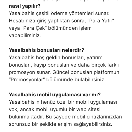
nasıl yapılır?
Yasalbahis çeşitli ödeme yöntemleri sunar.
Hesabınıza giriş yaptıktan sonra, “Para Yatır”
veya “Para Çek” bölümünden işlem
yapabilirsiniz.
Yasalbahis bonusları nelerdir?
Yasalbahis hoş geldin bonusları, yatırım
bonusları, kayıp bonusları ve daha birçok farklı
promosyon sunar. Güncel bonusları platformun
“Promosyonlar” bölümünde bulabilirsiniz.
Yasalbahis mobil uygulaması var mı?
Yasalbahis’in henüz özel bir mobil uygulaması
yok, ancak mobil uyumlu bir web sitesi
bulunmaktadır. Bu sayede mobil cihazlarınızdan
sorunsuz bir şekilde erişim sağlayabilirsiniz.