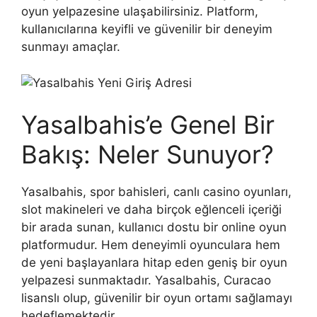
oyun yelpazesine ulaşabilirsiniz. Platform,
kullanıcılarına keyifli ve güvenilir bir deneyim
sunmayı amaçlar.
Yasalbahis’e Genel Bir
Bakış: Neler Sunuyor?
Yasalbahis, spor bahisleri, canlı casino oyunları,
slot makineleri ve daha birçok eğlenceli içeriği
bir arada sunan, kullanıcı dostu bir online oyun
platformudur. Hem deneyimli oyunculara hem
de yeni başlayanlara hitap eden geniş bir oyun
yelpazesi sunmaktadır. Yasalbahis, Curacao
lisanslı olup, güvenilir bir oyun ortamı sağlamayı
hedeflemektedir.