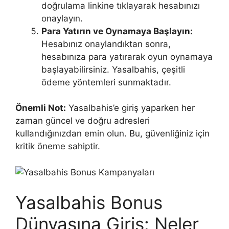
doğrulama linkine tıklayarak hesabınızı
onaylayın.
Para Yatırın ve Oynamaya Başlayın:
Hesabınız onaylandıktan sonra,
hesabınıza para yatırarak oyun oynamaya
başlayabilirsiniz. Yasalbahis, çeşitli
ödeme yöntemleri sunmaktadır.
Önemli Not:
Yasalbahis’e giriş yaparken her
zaman güncel ve doğru adresleri
kullandığınızdan emin olun. Bu, güvenliğiniz için
kritik öneme sahiptir.
Yasalbahis Bonus
Dünyasına Giriş: Neler