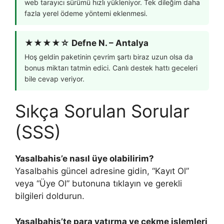
web tarayıcı sürümü hızlı yükleniyor. Tek dileğim daha
fazla yerel ödeme yöntemi eklenmesi.
★★★★☆ Defne N. – Antalya
Hoş geldin paketinin çevrim şartı biraz uzun olsa da
bonus miktarı tatmin edici. Canlı destek hattı geceleri
bile cevap veriyor.
Sıkça Sorulan Sorular
(SSS)
Yasalbahis’e nasıl üye olabilirim?
Yasalbahis güncel adresine gidin, “Kayıt Ol”
veya “Üye Ol” butonuna tıklayın ve gerekli
bilgileri doldurun.
Yasalbahis’te para yatırma ve çekme işlemleri