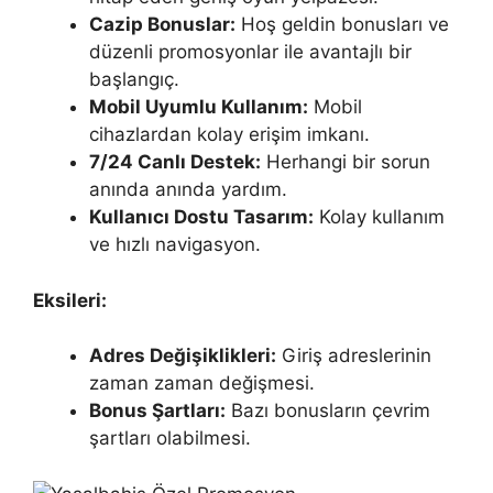
Cazip Bonuslar:
Hoş geldin bonusları ve
düzenli promosyonlar ile avantajlı bir
başlangıç.
Mobil Uyumlu Kullanım:
Mobil
cihazlardan kolay erişim imkanı.
7/24 Canlı Destek:
Herhangi bir sorun
anında anında yardım.
Kullanıcı Dostu Tasarım:
Kolay kullanım
ve hızlı navigasyon.
Eksileri:
Adres Değişiklikleri:
Giriş adreslerinin
zaman zaman değişmesi.
Bonus Şartları:
Bazı bonusların çevrim
şartları olabilmesi.